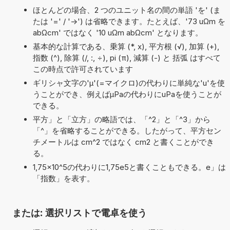
ほとんどの場合、2 つのユニット名の間の単語 'を' (ま
たは '=' / '->') は省略できます。たとえば、'73 uΩm を
abΩcm' ではなく '10 uΩm abΩcm' となります。
基本的な計算である、乗算 (*, x), 平方根 (√), 加算 (+),
指数 (^), 除算 (/, :, ÷), pi (π), 減算 (-) と 括弧 はすべて
この時点で許可されています
ギリシャ文字の'μ'(=マイクロ)の代わりに単純な'u'を使
うことができ、例えばµPaの代わりにuPaを使うことが
できる。
平方」と「立方」の略語では、「^2」と「^3」から
「^」を省略することができる。したがって、平方セン
チメートルは cm^2 ではなく cm2 と書くことができ
る。
1,75×10^5の代わりに1,75e5と書くこともできる。e」は
「指数」を表す。
または: 選択リストで電卓を使う