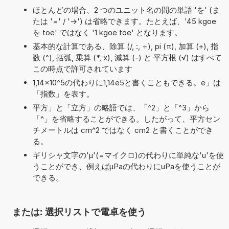
ほとんどの場合、2 つのユニット名の間の単語 'を' (ま
たは '=' / '->') は省略できます。たとえば、'45 kgoe
を toe' ではなく '1 kgoe toe' となります。
基本的な計算である、除算 (/, :, ÷), pi (π), 加算 (+), 指
数 (^), 括弧, 乗算 (*, x), 減算 (-) と 平方根 (√) はすべて
この時点で許可されています
1,14×10^5の代わりに1,14e5と書くこともできる。e」は
「指数」を表す。
平方」と「立方」の略語では、「^2」と「^3」から
「^」を省略することができる。したがって、平方セン
チメートルは cm^2 ではなく cm2 と書くことができ
る。
ギリシャ文字の'μ'(=マイクロ)の代わりに単純な'u'を使
うことができ、例えばµPaの代わりにuPaを使うことが
できる。
または: 選択リストで電卓を使う