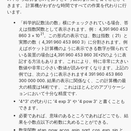
きます。 計算機がわずかな時間ですべての作業を代わりに行
います.
「科学的記数法の数」横にチェックされている場合、答
えは指数関数として表示されます。例： 4,391 960 453
21
860 3
×
10
。この形式の表示では、数は指数（ 21）と
実際の数（ 4,391 960 453 860 3）に分割されます。例
えばポケット計算機のように表示できる数字が限られて
いる装置の場合は4,391 960 453 860 3E+21のように表
記する方法もあります。これにより、特に非常に大きい
数値や非常に小さい数値が読みやすくなります。上記の
例では、次のように表示されます4 391 960 453 860
300 000 000. 結果の表示に関係なく、この計算機の最
大の精度は14桁です。 これはほとんどのアプリケーシ
ョンにおいて十分な精度です.
'4^3' の代わりに '4 exp 3' や '4 pow 3' と書くことも
できます。
必要であれば、意味のあるところであればどこでも、結
果を小数点以下の桁数に丸めることができる。
数学関数 atan, pow, acos, asin, sqrt, cos, exp, sin と