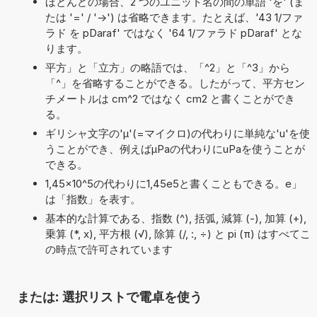
ほとんどの場合、2 つのユニット名の間の単語 'を' (ま
たは '=' / '->') は省略できます。たとえば、'43 1/ファ
ラド を pDaraf' ではなく '64 1/ファラド pDaraf' とな
ります。
平方」と「立方」の略語では、「^2」と「^3」から
「^」を省略することができる。したがって、平方セン
チメートルは cm^2 ではなく cm2 と書くことができ
る。
ギリシャ文字の'μ'(=マイクロ)の代わりに単純な'u'を使
うことができ、例えばµPaの代わりにuPaを使うことが
できる。
1,45×10^5の代わりに1,45e5と書くこともできる。e」
は「指数」を表す。
基本的な計算である、指数 (^), 括弧, 減算 (-), 加算 (+),
乗算 (*, x), 平方根 (√), 除算 (/, :, ÷) と pi (π) はすべてこ
の時点で許可されています
または: 選択リストで電卓を使う