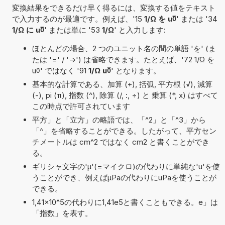
変換結果をできるだけ早く得るには、変換する値をテキスト
で入力するのが最適です。例えば、'15
1/Ω を u℧
' または '34
1/Ω に u℧
' または単に '53
1/Ω
' と入力します:
ほとんどの場合、2 つのユニット名の間の単語 'を' (ま
たは '=' / '->') は省略できます。たとえば、'72 1/Ω を
u℧' ではなく '91
1/Ω u℧
' となります。
基本的な計算である、加算 (+), 括弧, 平方根 (√), 減算
(-), pi (π), 指数 (^), 除算 (/, :, ÷) と 乗算 (*, x) はすべて
この時点で許可されています
平方」と「立方」の略語では、「^2」と「^3」から
「^」を省略することができる。したがって、平方セン
チメートルは cm^2 ではなく cm2 と書くことができ
る。
ギリシャ文字の'μ'(=マイクロ)の代わりに単純な'u'を使
うことができ、例えばµPaの代わりにuPaを使うことが
できる。
1,41×10^5の代わりに1,41e5と書くこともできる。e」は
「指数」を表す。