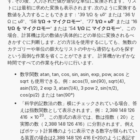
す. その後、入力された値が適切な単位に変換されます。リス
トには最初に求めた変換も表示されます. 次のように変換する
数値を入力することもできます：'39 1/Ω を u℧' または '36 1/
Ω に u℧'、'58
1/Ω -> マイクロモー
'、'77
1/Ω = u℧
' または '16
1/Ω を マイクロモー
' または '54
1/Ω に マイクロモー
'。この
場合、計算機は元の数値が具体的にどの単位に変換されるべ
きかすぐに判断します. どの方法を使用するにしても、無数の
カテゴリーや単位の膨大なリストの中から適切なものを探す
という面倒な作業を省くことができます。 計算機がわずかな
時間ですべての作業を代わりに行います.
数学関数 atan, tan, cos, sin, asin, exp, pow, acos と
sqrt も使用できる。例：acos(1), sin(90), sqrt(4),
asin(1/2), 2 exp 3, atan(1/4), 3 pow 2, sin(π/2),
cos(pi/2) または tan(90°)
「科学的記数法の数」横にチェックされている場合、答
えは指数関数として表示されます。例： 2,388 148 126
20
416
×
10
。この形式の表示では、数は指数（ 20）と
実際の数（ 2,388 148 126 416）に分割されます。例え
ばポケット計算機のように表示できる数字が限られてい
る装置の場合は2,388 148 126 416 E+20のように表記す