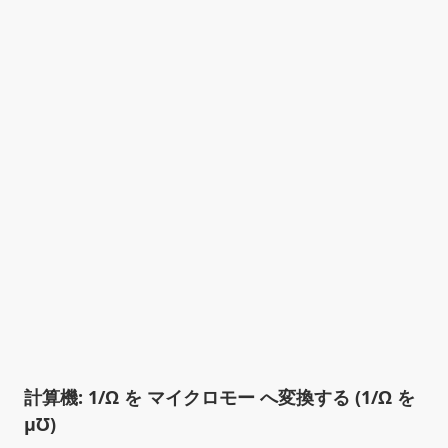
計算機: 1/Ω を マイクロモー へ変換する (1/Ω を
µ℧)