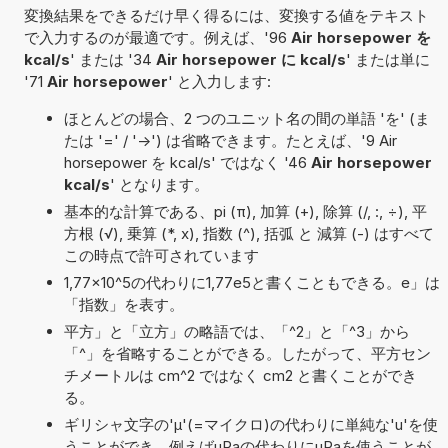
変換結果をできるだけ早く得るには、変換する値をテキスト
で入力するのが最適です。例えば、'96
Air horsepower を
kcal/s
' または '34
Air horsepower に kcal/s
' または単に
'71
Air horsepower
' と入力します:
ほとんどの場合、2 つのユニット名の間の単語 'を' (ま
たは '=' / '->') は省略できます。たとえば、'9 Air
horsepower を kcal/s' ではなく '46
Air horsepower
kcal/s
' となります。
基本的な計算である、pi (π), 加算 (+), 除算 (/, :, ÷), 平
方根 (√), 乗算 (*, x), 指数 (^), 括弧 と 減算 (-) はすべて
この時点で許可されています
1,77×10^5の代わりに1,77e5と書くこともできる。e」は
「指数」を表す。
平方」と「立方」の略語では、「^2」と「^3」から
「^」を省略することができる。したがって、平方セン
チメートルは cm^2 ではなく cm2 と書くことができ
る。
ギリシャ文字の'μ'(=マイクロ)の代わりに単純な'u'を使
うことができ、例えばµPaの代わりにuPaを使うことが