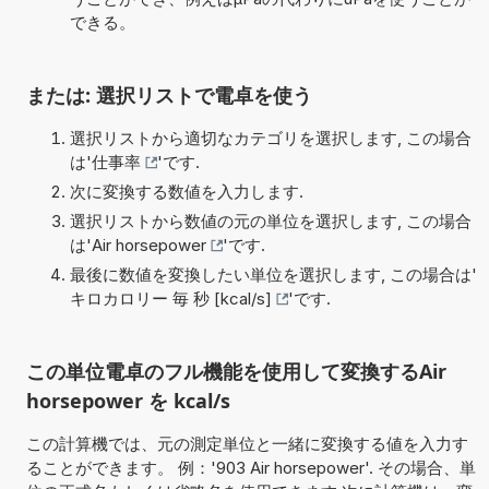
できる。
または: 選択リストで電卓を使う
選択リストから適切なカテゴリを選択します, この場合
は'
仕事率
'です.
次に変換する数値を入力します.
選択リストから数値の元の単位を選択します, この場合
は'
Air horsepower
'です.
最後に数値を変換したい単位を選択します, この場合は'
キロカロリー 毎 秒 [kcal/s]
'です.
この単位電卓のフル機能を使用して変換するAir
horsepower を kcal/s
この計算機では、元の測定単位と一緒に変換する値を入力す
ることができます。 例：'903 Air horsepower'. その場合、単