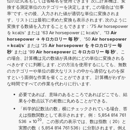
位の正式名もしくは省略名を使用できます 次に計算機は、変
換する測定単位のカテゴリーを決定します, この場合は'仕事
率'です. その後、入力された値が適切な単位に変換されま
す。リストには最初に求めた変換も表示されます. 次のように
変換する数値を入力することもできます：'75 Air horsepower
を kcal/s' または '63 Air horsepower に kcal/s'、'13
Air
horsepower -> キロカロリー 毎 秒
'、'50
Air horsepower
= kcal/s
' または '25
Air horsepower を キロカロリー 毎
秒
' または '99
Air horsepower に キロカロリー 毎 秒
'。こ
の場合、計算機は元の数値が具体的にどの単位に変換される
べきかすぐに判断します. どの方法を使用するにしても、無数
のカテゴリーや単位の膨大なリストの中から適切なものを探
すという面倒な作業を省くことができます。 計算機がわずか
な時間ですべての作業を代わりに行います.
必要であれば、意味のあるところであればどこでも、結
果を小数点以下の桁数に丸めることができる。
「科学的記数法の数」横にチェックされている場合、答
えは指数関数として表示されます。例： 5,854 814 761
20
536
×
10
。この形式の表示では、数は指数（ 20）と
実際の数（ 5,854 814 761 536）に分割されます。例え