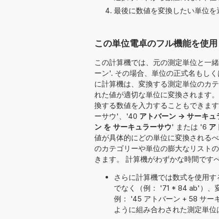
最後に数値を変換したい単位を選
この単位電卓のフル機能を使用し
この計算機では、元の測定単位と一緒に
ーン'. その場合、単位の正式名もしくは
に計算機は、変換する測定単位のカテゴ
れた値が適切な単位に変換されます。
換する数値を入力することもできます：'27
ーサウ'、'40
アトバーン -> サーキ
ン を サーキュラーサウ
' または '6
ア
値が具体的にどの単位に変換されるべ
のカテゴリーや単位の膨大なリストの
きます。 計算機がわずかな時間です
さらに計算機では数式を使用す
でなく（例： '71 * 84 
例： '45 アトバーン + 58 サーキ
ように組み合わされた測定単位