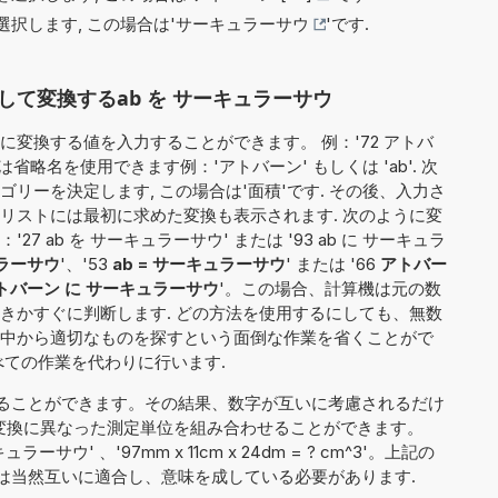
択します, この場合は'
サーキュラーサウ
'です.
て変換するab を サーキュラーサウ
変換する値を入力することができます。 例：'72 アトバ
省略名を使用できます例：'アトバーン' もしくは 'ab'. 次
リーを決定します, この場合は'面積'です. その後、入力さ
リストには最初に求めた変換も表示されます. 次のように変
 ab を サーキュラーサウ' または '93 ab に サーキュラ
ュラーサウ
'、'53
ab = サーキュラーサウ
' または '66
アトバー
トバーン に サーキュラーサウ
'。この場合、計算機は元の数
きかすぐに判断します. どの方法を使用するにしても、無数
中から適切なものを探すという面倒な作業を省くことがで
べての作業を代わりに行います.
ることができます。その結果、数字が互いに考慮されるだけ
ab'）、変換に異なった測定単位を組み合わせることができます。
ュラーサウ' 、'97mm x 11cm x 24dm = ? cm^3'。上記の
は当然互いに適合し、意味を成している必要があります.