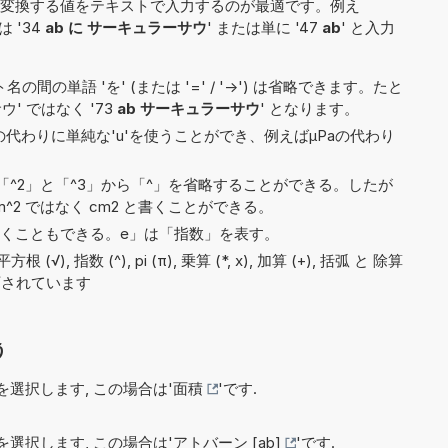
変換する値をテキストで入力するのが最適です。例え
は '34
ab に サーキュラーサウ
' または単に '47
ab
' と入力
間の単語 'を' (または '=' / '->') は省略できます。たと
ウ' ではなく '73
ab サーキュラーサウ
' となります。
)の代わりに単純な'u'を使うことができ、例えばµPaの代わり
^2」と「^3」から「^」を省略することができる。したが
^2 ではなく cm2 と書くことができる。
9e5と書くこともできる。e」は「指数」を表す。
), 指数 (^), pi (π), 乗算 (*, x), 加算 (+), 括弧 と 除算
で許可されています
う
選択します, この場合は'
面積
'です.
選択します, この場合は'
アトバーン [ab]
'です.