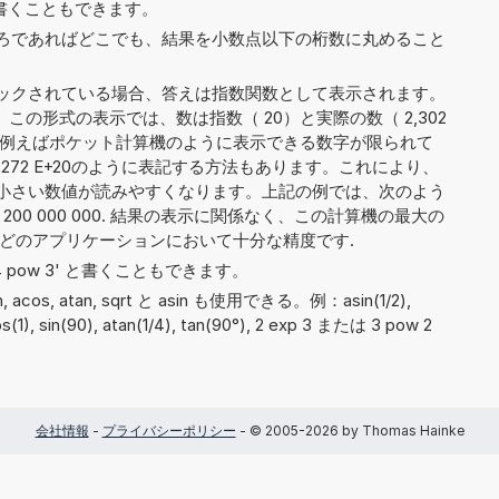
6' と書くこともできます。
ろであればどこでも、結果を小数点以下の桁数に丸めること
ックされている場合、答えは指数関数として表示されます。
。この形式の表示では、数は指数（ 20）と実際の数（ 2,302
れます。例えばポケット計算機のように表示できる数字が限られて
201 272 E+20のように表記する方法もあります。これにより、
小さい数値が読みやすくなります。上記の例では、次のよう
127 200 000 000. 結果の表示に関係なく、この計算機の最大の
んどのアプリケーションにおいて十分な精度です.
や '4 pow 3' と書くこともできます。
in, acos, atan, sqrt と asin も使用できる。例：asin(1/2),
cos(1), sin(90), atan(1/4), tan(90°), 2 exp 3 または 3 pow 2
会社情報
-
プライバシーポリシー
- © 2005-2026 by Thomas Hainke