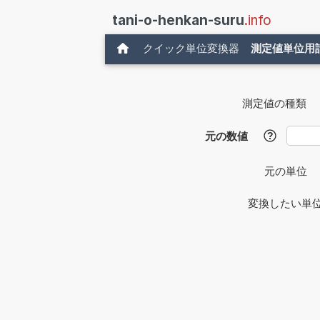
tani-o-henkan-suru
.info
クイック単位変換器
測定値単位用
測定値の種類
元の数値
?
元の単位
変換したい単