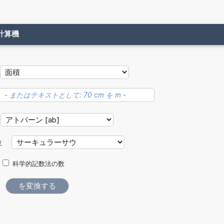
計算機
位
科学的記数法の数