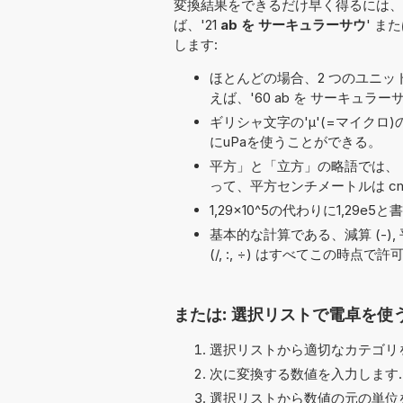
変換結果をできるだけ早く得るには、
ば、'21
ab を サーキュラーサウ
' また
します:
ほとんどの場合、2 つのユニット名の
えば、'60 ab を サーキュラーサ
ギリシャ文字の'μ'(=マイクロ
にuPaを使うことができる。
平方」と「立方」の略語では、「
って、平方センチメートルは cm
1,29×10^5の代わりに1,2
基本的な計算である、減算 (-), 平方根 (√
(/, :, ÷) はすべてこの時点
または: 選択リストで電卓を使
選択リストから適切なカテゴリを
次に変換する数値を入力します.
選択リストから数値の元の単位を