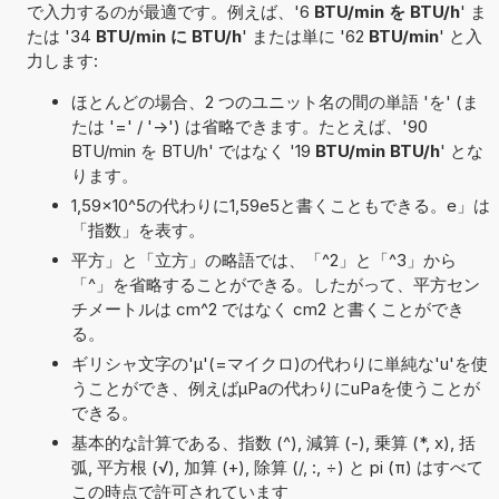
で入力するのが最適です。例えば、'6
BTU/min を BTU/h
' ま
たは '34
BTU/min に BTU/h
' または単に '62
BTU/min
' と入
力します:
ほとんどの場合、2 つのユニット名の間の単語 'を' (ま
たは '=' / '->') は省略できます。たとえば、'90
BTU/min を BTU/h' ではなく '19
BTU/min BTU/h
' とな
ります。
1,59×10^5の代わりに1,59e5と書くこともできる。e」は
「指数」を表す。
平方」と「立方」の略語では、「^2」と「^3」から
「^」を省略することができる。したがって、平方セン
チメートルは cm^2 ではなく cm2 と書くことができ
る。
ギリシャ文字の'μ'(=マイクロ)の代わりに単純な'u'を使
うことができ、例えばµPaの代わりにuPaを使うことが
できる。
基本的な計算である、指数 (^), 減算 (-), 乗算 (*, x), 括
弧, 平方根 (√), 加算 (+), 除算 (/, :, ÷) と pi (π) はすべて
この時点で許可されています