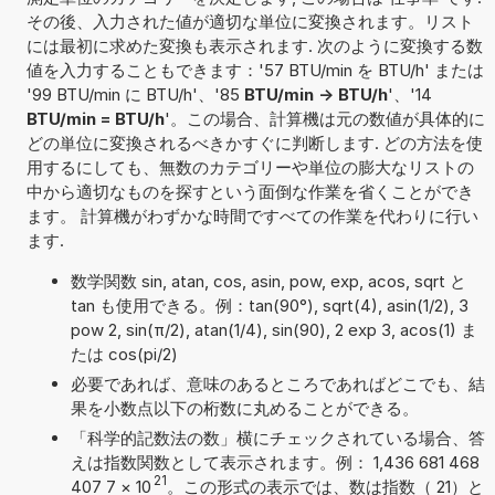
その後、入力された値が適切な単位に変換されます。リスト
には最初に求めた変換も表示されます. 次のように変換する数
値を入力することもできます：'57 BTU/min を BTU/h' または
'99 BTU/min に BTU/h'、'85
BTU/min -> BTU/h
'、'14
BTU/min = BTU/h
'。この場合、計算機は元の数値が具体的に
どの単位に変換されるべきかすぐに判断します. どの方法を使
用するにしても、無数のカテゴリーや単位の膨大なリストの
中から適切なものを探すという面倒な作業を省くことができ
ます。 計算機がわずかな時間ですべての作業を代わりに行い
ます.
数学関数 sin, atan, cos, asin, pow, exp, acos, sqrt と
tan も使用できる。例：tan(90°), sqrt(4), asin(1/2), 3
pow 2, sin(π/2), atan(1/4), sin(90), 2 exp 3, acos(1) ま
たは cos(pi/2)
必要であれば、意味のあるところであればどこでも、結
果を小数点以下の桁数に丸めることができる。
「科学的記数法の数」横にチェックされている場合、答
えは指数関数として表示されます。例： 1,436 681 468
21
407 7
×
10
。この形式の表示では、数は指数（ 21）と