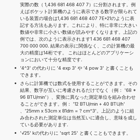
実際の数（ 1,436 681 468 407 7）に分割されます。例
えばポケット計算機のように表示できる数字が限られて
いる装置の場合は1,436 681 468 407 7E+21のように表
記する方法もあります。これにより、特に非常に大きい
数値や非常に小さい数値が読みやすくなります。上記の
例では、次のように表示されます1 436 681 468 407
700 000 000. 結果の表示に関係なく、この計算機の最
大の精度は14桁です。 これはほとんどのアプリケーシ
ョンにおいて十分な精度です.
'4^3' の代わりに '4 exp 3' や '4 pow 3' と書くことも
できます。
さらに計算機では数式を使用することができます。その
結果、数字が互いに考慮されるだけでなく（例： '68 *
96 BTU/min'）、変換に異なった測定単位を組み合わせ
ることができます。例： '12 BTU/min + 40 BTU/h'
、'25mm x 53cm x 81dm = ? cm^3'。上記のように組
み合わされた測定単位は当然互いに適合し、意味を成し
ている必要があります.
'√25' kの代わりに 'sqrt 25' と書くこともできます。