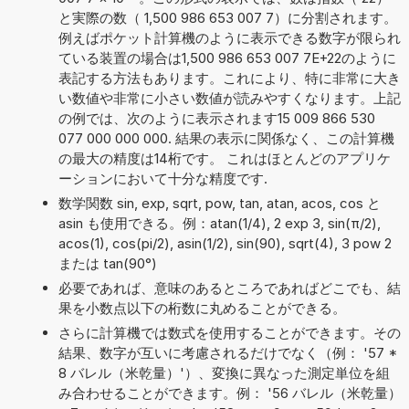
と実際の数（ 1,500 986 653 007 7）に分割されます。
例えばポケット計算機のように表示できる数字が限られ
ている装置の場合は1,500 986 653 007 7E+22のように
表記する方法もあります。これにより、特に非常に大き
い数値や非常に小さい数値が読みやすくなります。上記
の例では、次のように表示されます15 009 866 530
077 000 000 000. 結果の表示に関係なく、この計算機
の最大の精度は14桁です。 これはほとんどのアプリケ
ーションにおいて十分な精度です.
数学関数 sin, exp, sqrt, pow, tan, atan, acos, cos と
asin も使用できる。例：atan(1/4), 2 exp 3, sin(π/2),
acos(1), cos(pi/2), asin(1/2), sin(90), sqrt(4), 3 pow 2
または tan(90°)
必要であれば、意味のあるところであればどこでも、結
果を小数点以下の桁数に丸めることができる。
さらに計算機では数式を使用することができます。その
結果、数字が互いに考慮されるだけでなく（例： '57 *
8 バレル（米乾量）'）、変換に異なった測定単位を組
み合わせることができます。例： '56 バレル（米乾量）