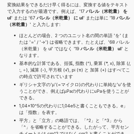
変換結果をできるだけ早く得るには、変換する値をテキスト
で入力するのが最適です。例えば、'17
バレル（米乾量） を
ul
' または '67
バレル（米乾量） に ul
' または単に '18
バレル
（米乾量）
' と入力します:
ほとんどの場合、2 つのユニット名の間の単語 'を' (ま
たは '=' / '->') は省略できます。たとえば、'68 バレル
（米乾量） を ul' ではなく '19
バレル（米乾量） ul
' と
なります。
基本的な計算である、括弧, 指数 (^), 乗算 (*, x), 除算 (/,
:, ÷), 減算 (-), 平方根 (√), pi (π) と 加算 (+) はすべてこ
の時点で許可されています
ギリシャ文字の'μ'(=マイクロ)の代わりに単純な'u'を使
うことができ、例えばµPaの代わりにuPaを使うことが
できる。
1,04×10^5の代わりに1,04e5と書くこともできる。e」
は「指数」を表す。
平方」と「立方」の略語では、「^2」と「^3」から
「^」を省略することができる。したがって、平方セン
チメートルは cm^2 ではなく cm2 と書くことができ