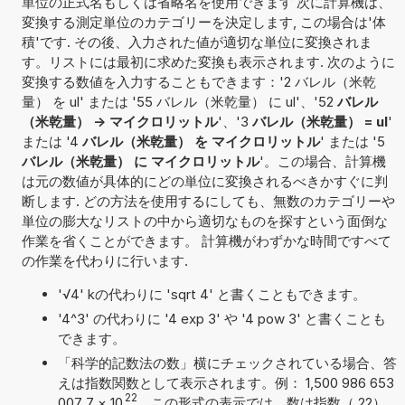
単位の正式名もしくは省略名を使用できます 次に計算機は、
変換する測定単位のカテゴリーを決定します, この場合は'体
積'です. その後、入力された値が適切な単位に変換されま
す。リストには最初に求めた変換も表示されます. 次のように
変換する数値を入力することもできます：'2 バレル（米乾
量） を ul' または '55 バレル（米乾量） に ul'、'52
バレル
（米乾量） -> マイクロリットル
'、'3
バレル（米乾量） = ul
'
または '4
バレル（米乾量） を マイクロリットル
' または '5
バレル（米乾量） に マイクロリットル
'。この場合、計算機
は元の数値が具体的にどの単位に変換されるべきかすぐに判
断します. どの方法を使用するにしても、無数のカテゴリーや
単位の膨大なリストの中から適切なものを探すという面倒な
作業を省くことができます。 計算機がわずかな時間ですべて
の作業を代わりに行います.
'√4' kの代わりに 'sqrt 4' と書くこともできます。
'4^3' の代わりに '4 exp 3' や '4 pow 3' と書くことも
できます。
「科学的記数法の数」横にチェックされている場合、答
えは指数関数として表示されます。例： 1,500 986 653
22
007 7
×
10
。この形式の表示では、数は指数（ 22）