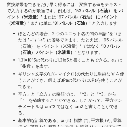
変換結果をできるだけ早く得るには、変換する値をテキスト
で入力するのが最適です。例えば、'53
バレル（石油） を パ
イント（米液量）
' または '67
バレル（石油） に パイント
（米液量）
' または単に '81
バレル（石油）
' と入力します:
ほとんどの場合、2 つのユニット名の間の単語 'を' (ま
たは '=' / '->') は省略できます。たとえば、'95 バレル
（石油） を パイント（米液量）' ではなく '10
バレル
（石油） パイント（米液量）
' となります。
1,31×10^5の代わりに1,31e5と書くこともできる。e」は
「指数」を表す。
ギリシャ文字の'μ'(=マイクロ)の代わりに単純な'u'を使
うことができ、例えばµPaの代わりにuPaを使うことが
できる。
平方」と「立方」の略語では、「^2」と「^3」から
「^」を省略することができる。したがって、平方セン
チメートルは cm^2 ではなく cm2 と書くことができ
る。
基本的な計算である、pi (π), 指数 (^), 平方根 (√), 乗算
(*, x), 加算 (+), 減算 (-), 括弧 と 除算 (/, :, ÷) はすべて