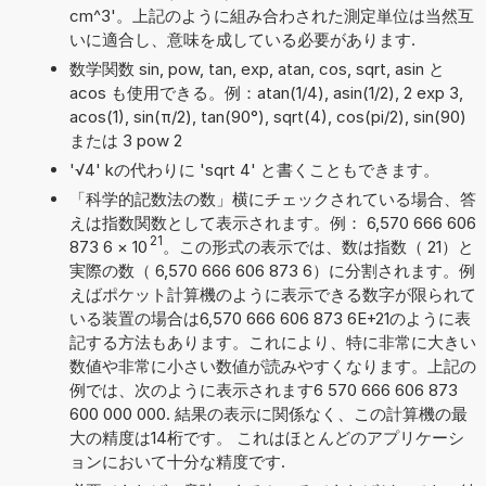
cm^3'。上記のように組み合わされた測定単位は当然互
いに適合し、意味を成している必要があります.
数学関数 sin, pow, tan, exp, atan, cos, sqrt, asin と
acos も使用できる。例：atan(1/4), asin(1/2), 2 exp 3,
acos(1), sin(π/2), tan(90°), sqrt(4), cos(pi/2), sin(90)
または 3 pow 2
'√4' kの代わりに 'sqrt 4' と書くこともできます。
「科学的記数法の数」横にチェックされている場合、答
えは指数関数として表示されます。例： 6,570 666 606
21
873 6
×
10
。この形式の表示では、数は指数（ 21）と
実際の数（ 6,570 666 606 873 6）に分割されます。例
えばポケット計算機のように表示できる数字が限られて
いる装置の場合は6,570 666 606 873 6E+21のように表
記する方法もあります。これにより、特に非常に大きい
数値や非常に小さい数値が読みやすくなります。上記の
例では、次のように表示されます6 570 666 606 873
600 000 000. 結果の表示に関係なく、この計算機の最
大の精度は14桁です。 これはほとんどのアプリケーシ
ョンにおいて十分な精度です.