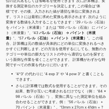
位の正式名もしくは省略名を使用できます 次に計算機は、変
換する測定単位のカテゴリーを決定します, この場合は'体
積'です. その後、入力された値が適切な単位に変換されま
す。リストには最初に求めた変換も表示されます. 次のように
変換する数値を入力することもできます：'29 バレル（石油）
を パイント（米液量）' または '100 バレル（石油） に パイン
ト（米液量）'、'43
バレル（石油） -> パイント（米液
量）
'、'57
バレル（石油） = パイント（米液量）
'。この場
合、計算機は元の数値が具体的にどの単位に変換されるべき
かすぐに判断します. どの方法を使用するにしても、無数のカ
テゴリーや単位の膨大なリストの中から適切なものを探すと
いう面倒な作業を省くことができます。 計算機がわずかな時
間ですべての作業を代わりに行います.
'4^3' の代わりに '4 exp 3' や '4 pow 3' と書くことも
できます。
さらに計算機では数式を使用することができます。その
結果、数字が互いに考慮されるだけでなく（例： '84 *
98 バレル（石油）'）、変換に異なった測定単位を組み
合わせることができます。例： '56 バレル（石油） +
70 パイント（米液量）' 、'13mm x 27cm x 41dm = ?