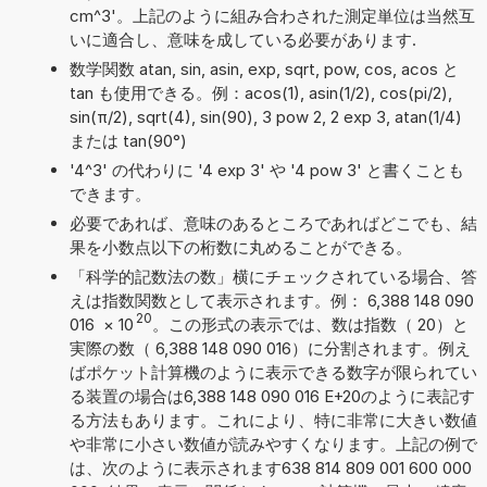
cm^3'。上記のように組み合わされた測定単位は当然互
いに適合し、意味を成している必要があります.
数学関数 atan, sin, asin, exp, sqrt, pow, cos, acos と
tan も使用できる。例：acos(1), asin(1/2), cos(pi/2),
sin(π/2), sqrt(4), sin(90), 3 pow 2, 2 exp 3, atan(1/4)
または tan(90°)
'4^3' の代わりに '4 exp 3' や '4 pow 3' と書くことも
できます。
必要であれば、意味のあるところであればどこでも、結
果を小数点以下の桁数に丸めることができる。
「科学的記数法の数」横にチェックされている場合、答
えは指数関数として表示されます。例： 6,388 148 090
20
016
×
10
。この形式の表示では、数は指数（ 20）と
実際の数（ 6,388 148 090 016）に分割されます。例え
ばポケット計算機のように表示できる数字が限られてい
る装置の場合は6,388 148 090 016 E+20のように表記す
る方法もあります。これにより、特に非常に大きい数値
や非常に小さい数値が読みやすくなります。上記の例で
は、次のように表示されます638 814 809 001 600 000