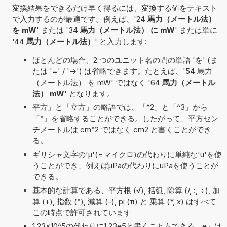
変換結果をできるだけ早く得るには、変換する値をテキスト
で入力するのが最適です。例えば、'24
馬力（メートル法）
を mW
' または '34
馬力（メートル法） に mW
' または単に
'44
馬力（メートル法）
' と入力します:
ほとんどの場合、2 つのユニット名の間の単語 'を' (ま
たは '=' / '->') は省略できます。たとえば、'54 馬力
（メートル法） を mW' ではなく '64
馬力（メートル
法） mW
' となります。
平方」と「立方」の略語では、「^2」と「^3」から
「^」を省略することができる。したがって、平方セン
チメートルは cm^2 ではなく cm2 と書くことができ
る。
ギリシャ文字の'μ'(=マイクロ)の代わりに単純な'u'を使
うことができ、例えばµPaの代わりにuPaを使うことが
できる。
基本的な計算である、平方根 (√), 括弧, 除算 (/, :, ÷), 加
算 (+), 指数 (^), 減算 (-), pi (π) と 乗算 (*, x) はすべて
この時点で許可されています
1,23×10^5の代わりに1,23e5と書くこともできる。e」は