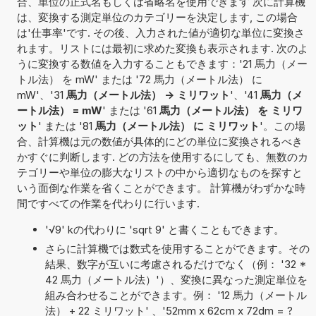
合、単位の正式名もしくは省略名を使用できます 次に計算機
は、変換する測定単位のカテゴリーを決定します, この場合
は'仕事率'です. その後、入力された値が適切な単位に変換さ
れます。リストには最初に求めた変換も表示されます. 次のよ
うに変換する数値を入力することもできます：'21 馬力（メー
トル法） を mW' または '72 馬力（メートル法） に
mW'、'31
馬力（メートル法） -> ミリワット
'、'41
馬力（メ
ートル法） = mW
' または '61
馬力（メートル法） を ミリワ
ット
' または '81
馬力（メートル法） に ミリワット
'。この場
合、計算機は元の数値が具体的にどの単位に変換されるべき
かすぐに判断します. どの方法を使用するにしても、無数のカ
テゴリーや単位の膨大なリストの中から適切なものを探すと
いう面倒な作業を省くことができます。 計算機がわずかな時
間ですべての作業を代わりに行います.
'√9' kの代わりに 'sqrt 9' と書くこともできます。
さらに計算機では数式を使用することができます。その
結果、数字が互いに考慮されるだけでなく（例： '32 *
42 馬力（メートル法）'）、変換に異なった測定単位を
組み合わせることができます。例： '12 馬力（メートル
法） + 22 ミリワット' 、'52mm x 62cm x 72dm = ?