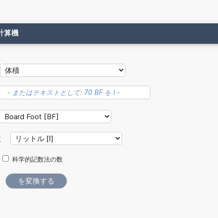
計算機
位
科学的記数法の数