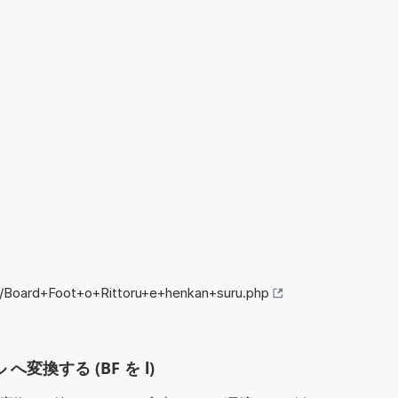
fo/Board+Foot+o+Rittoru+e+henkan+suru.php
ル へ変換する (BF を l)