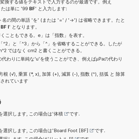
変換する値をテキストで入力するのが最適です。例え
または単に '99
BF
' と入力します:
間の単語 'を' (または '=' / '->') は省略できます。たと
4
BF l
' となります。
7e5と書くこともできる。e」は「指数」を表す。
^2」と「^3」から「^」を省略することができる。したが
^2 ではなく cm2 と書くことができる。
)の代わりに単純な'u'を使うことができ、例えばµPaの代わり
), 乗算 (*, x), 加算 (+), 減算 (-), 指数 (^), 括弧 と 除算
で許可されています
う
選択します, この場合は'
体積
'です.
選択します, この場合は'
Board Foot [BF]
'です.
択します, この場合は'
リットル [l]
'です.