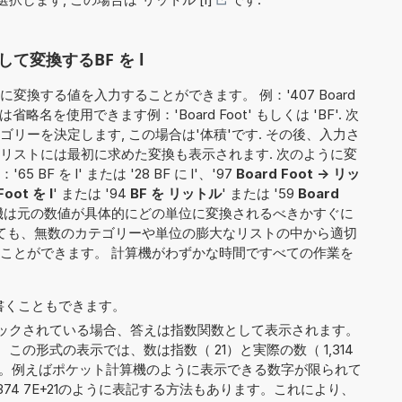
て変換するBF を l
換する値を入力することができます。 例：'407 Board
省略名を使用できます例：'Board Foot' もしくは 'BF'. 次
リーを決定します, この場合は'体積'です. その後、入力さ
リストには最初に求めた変換も表示されます. 次のように変
 を l' または '28 BF に l'、'97
Board Foot -> リッ
Foot を l
' または '94
BF を リットル
' または '59
Board
機は元の数値が具体的にどの単位に変換されるべきかすぐに
しても、無数のカテゴリーや単位の膨大なリストの中から適切
ことができます。 計算機がわずかな時間ですべての作業を
5' と書くこともできます。
ックされている場合、答えは指数関数として表示されます。
。この形式の表示では、数は指数（ 21）と実際の数（ 1,314
割されます。例えばポケット計算機のように表示できる数字が限られて
321 374 7E+21のように表記する方法もあります。これにより、