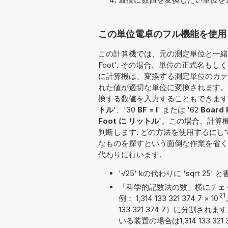
この単位電卓のフル機能を使用し
この計算機では、元の測定単位と一緒に変
Foot'. その場合、単位の正式名もしくは
に計算機は、変換する測定単位のカテゴ
れた値が適切な単位に変換されます。
換する数値を入力することもできます：'65 BF
トル
'、'30
BF = l
' または '62
Board 
Foot に リットル
'。この場合、計算
判断します. どの方法を使用するに
なものを探すという面倒な作業を省く
代わりに行います.
'√25' kの代わりに 'sqrt 2
「科学的記数法の数」横にチェ
21
例： 1,314 133 321 374 7
×
10
133 321 374 7）に分
いる装置の場合は1,314 133 