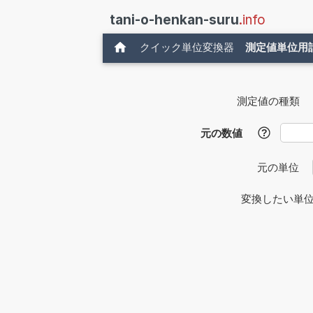
tani-o-henkan-suru
.info
クイック単位変換器
測定値単位用
測定値の種類
元の数値
?
元の単位
変換したい単