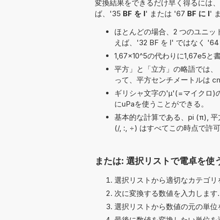
変換結果をできるだけ早く得るには、
ば、'35
BF を l
' または '67
BF に l
' 
ほとんどの場合、2 つのユニット名の
えば、'32 BF を l' ではなく '6
1,67×10^5の代わりに1,6
平方」と「立方」の略語では、「
って、平方センチメートルは cm
ギリシャ文字の'μ'(=マイクロ
にuPaを使うことができる。
基本的な計算である、pi (π), 平方根 (√
(/, :, ÷) はすべてこの時点
または: 選択リストで電卓を使
選択リストから適切なカテゴリを
次に変換する数値を入力します.
選択リストから数値の元の単位を
最後に数値を変換したい単位を選