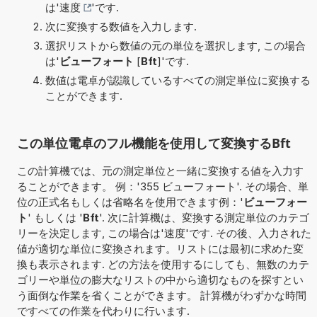
は'
速度
'です.
次に変換する数値を入力します.
選択リストから数値の元の単位を選択します, この場合
は'
ビューフォート
[
Bft
]'です.
数値は電卓が認識しているすべての測定単位に変換する
ことができます.
この単位電卓のフル機能を使用して変換するBft
この計算機では、元の測定単位と一緒に変換する値を入力す
ることができます。 例：'355 ビューフォート'. その場合、単
位の正式名もしくは省略名を使用できます例：'
ビューフォー
ト
' もしくは '
Bft
'. 次に計算機は、変換する測定単位のカテゴ
リーを決定します, この場合は'速度'です. その後、入力された
値が適切な単位に変換されます。リストには最初に求めた変
換も表示されます. どの方法を使用するにしても、無数のカテ
ゴリーや単位の膨大なリストの中から適切なものを探すとい
う面倒な作業を省くことができます。 計算機がわずかな時間
ですべての作業を代わりに行います.