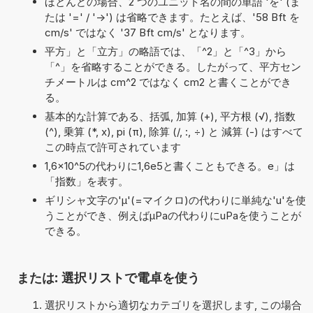
ほとんどの場合、2 つのユニット名の間の単語 'を' (ま
たは '=' / '->') は省略できます。たとえば、'58 Bft を
cm/s' ではなく '37 Bft cm/s' となります。
平方」と「立方」の略語では、「^2」と「^3」から
「^」を省略することができる。したがって、平方セン
チメートルは cm^2 ではなく cm2 と書くことができ
る。
基本的な計算である、括弧, 加算 (+), 平方根 (√), 指数
(^), 乗算 (*, x), pi (π), 除算 (/, :, ÷) と 減算 (-) はすべて
この時点で許可されています
1,6×10^5の代わりに1,6e5と書くこともできる。e」は
「指数」を表す。
ギリシャ文字の'μ'(=マイクロ)の代わりに単純な'u'を使
うことができ、例えばµPaの代わりにuPaを使うことが
できる。
または: 選択リストで電卓を使う
選択リストから適切なカテゴリを選択します, この場合