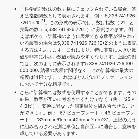
「科学的記数法の数」横にチェックされている場合、答
えは指数関数として表示されます。例： 5,338 741 926
21
726 1
×
10
。この形式の表示では、数は指数（ 21）と
実際の数（ 5,338 741 926 726 1）に分割されます。例
えばポケット計算機のように表示できる数字が限られて
いる装置の場合は5,338 741 926 726 1E+21のように表記
する方法もあります。これにより、特に非常に大きい数
値や非常に小さい数値が読みやすくなります。上記の例
では、次のように表示されます5 338 741 926 726 100
000 000. 結果の表示に関係なく、この計算機の最大の
精度は14桁です。 これはほとんどのアプリケーション
において十分な精度です.
さらに計算機では数式を使用することができます。その
結果、数字が互いに考慮されるだけでなく（例： '25 *
4 Bft'）、変換に異なった測定単位を組み合わせること
ができます。例： '67 ビューフォート + 46 ビューフォ
ート' 、'82mm x 61cm x 40dm = ? cm^3'。上記のよう
に組み合わされた測定単位は当然互いに適合し、意味を
成している必要があります.