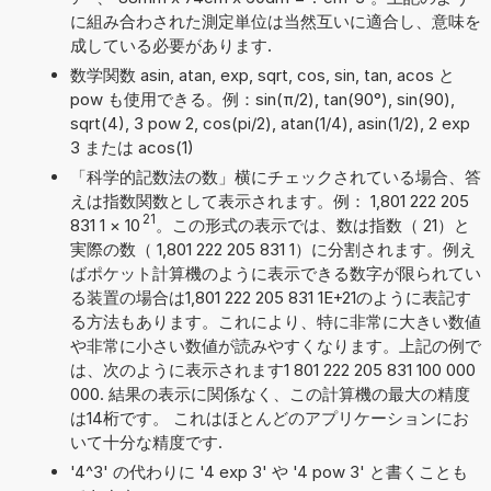
に組み合わされた測定単位は当然互いに適合し、意味を
成している必要があります.
数学関数 asin, atan, exp, sqrt, cos, sin, tan, acos と
pow も使用できる。例：sin(π/2), tan(90°), sin(90),
sqrt(4), 3 pow 2, cos(pi/2), atan(1/4), asin(1/2), 2 exp
3 または acos(1)
「科学的記数法の数」横にチェックされている場合、答
えは指数関数として表示されます。例： 1,801 222 205
21
831 1
×
10
。この形式の表示では、数は指数（ 21）と
実際の数（ 1,801 222 205 831 1）に分割されます。例え
ばポケット計算機のように表示できる数字が限られてい
る装置の場合は1,801 222 205 831 1E+21のように表記す
る方法もあります。これにより、特に非常に大きい数値
や非常に小さい数値が読みやすくなります。上記の例で
は、次のように表示されます1 801 222 205 831 100 000
000. 結果の表示に関係なく、この計算機の最大の精度
は14桁です。 これはほとんどのアプリケーションにお
いて十分な精度です.
'4^3' の代わりに '4 exp 3' や '4 pow 3' と書くことも