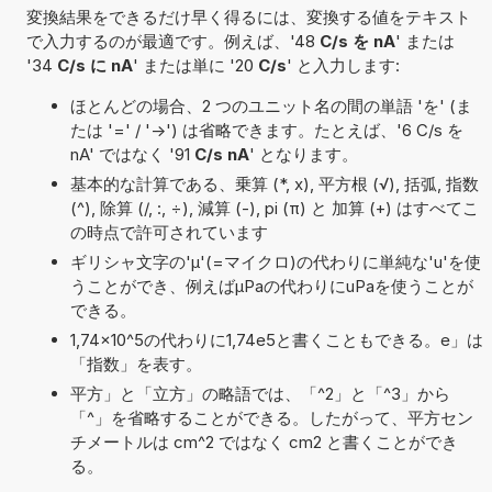
変換結果をできるだけ早く得るには、変換する値をテキスト
で入力するのが最適です。例えば、'48
C/s を nA
' または
'34
C/s に nA
' または単に '20
C/s
' と入力します:
ほとんどの場合、2 つのユニット名の間の単語 'を' (ま
たは '=' / '->') は省略できます。たとえば、'6 C/s を
nA' ではなく '91
C/s nA
' となります。
基本的な計算である、乗算 (*, x), 平方根 (√), 括弧, 指数
(^), 除算 (/, :, ÷), 減算 (-), pi (π) と 加算 (+) はすべてこ
の時点で許可されています
ギリシャ文字の'μ'(=マイクロ)の代わりに単純な'u'を使
うことができ、例えばµPaの代わりにuPaを使うことが
できる。
1,74×10^5の代わりに1,74e5と書くこともできる。e」は
「指数」を表す。
平方」と「立方」の略語では、「^2」と「^3」から
「^」を省略することができる。したがって、平方セン
チメートルは cm^2 ではなく cm2 と書くことができ
る。