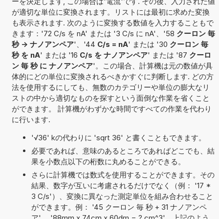
ーを決定します, この場合は'電流'です. その後、入力された値
が適切な単位に変換されます。リストには最初に求めた変換
も表示されます. 次のように変換する数値を入力することもで
きます：'72 C/s を nA' または '3 C/s に nA'、'58
クーロン 毎
秒 -> ナノアンペア
'、'44
C/s = nA
' または '30
クーロン 毎
秒 を nA
' または '16
C/s を ナノアンペア
' または '87
クーロ
ン 毎 秒 に ナノアンペア
'。この場合、計算機は元の数値が具
体的にどの単位に変換されるべきかすぐに判断します. どの方
法を使用するにしても、無数のカテゴリーや単位の膨大なリ
ストの中から適切なものを探すという面倒な作業を省くこと
ができます。 計算機がわずかな時間ですべての作業を代わり
に行います.
'√36' kの代わりに 'sqrt 36' と書くこともできます。
必要であれば、意味のあるところであればどこでも、結
果を小数点以下の桁数に丸めることができる。
さらに計算機では数式を使用することができます。その
結果、数字が互いに考慮されるだけでなく（例： '17 *
3 C/s'）、変換に異なった測定単位を組み合わせること
ができます。例： '45 クーロン 毎 秒 + 31 ナノアンペ
ア' 、'88mm x 74cm x 60dm = ? cm^3'。上記のよう