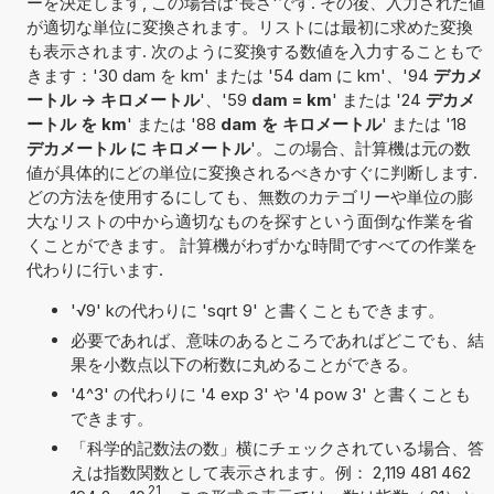
ーを決定します, この場合は'長さ'です. その後、入力された値
が適切な単位に変換されます。リストには最初に求めた変換
も表示されます. 次のように変換する数値を入力することもで
きます：'30 dam を km' または '54 dam に km'、'94
デカメ
ートル -> キロメートル
'、'59
dam = km
' または '24
デカメ
ートル を km
' または '88
dam を キロメートル
' または '18
デカメートル に キロメートル
'。この場合、計算機は元の数
値が具体的にどの単位に変換されるべきかすぐに判断します.
どの方法を使用するにしても、無数のカテゴリーや単位の膨
大なリストの中から適切なものを探すという面倒な作業を省
くことができます。 計算機がわずかな時間ですべての作業を
代わりに行います.
'√9' kの代わりに 'sqrt 9' と書くこともできます。
必要であれば、意味のあるところであればどこでも、結
果を小数点以下の桁数に丸めることができる。
'4^3' の代わりに '4 exp 3' や '4 pow 3' と書くことも
できます。
「科学的記数法の数」横にチェックされている場合、答
えは指数関数として表示されます。例： 2,119 481 462
21