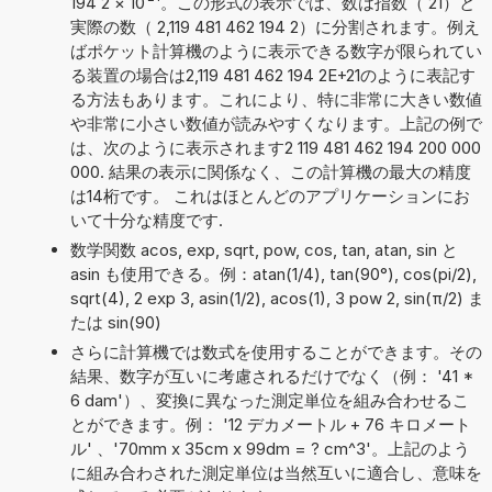
194 2
×
10
。この形式の表示では、数は指数（ 21）と
実際の数（ 2,119 481 462 194 2）に分割されます。例え
ばポケット計算機のように表示できる数字が限られてい
る装置の場合は2,119 481 462 194 2E+21のように表記す
る方法もあります。これにより、特に非常に大きい数値
や非常に小さい数値が読みやすくなります。上記の例で
は、次のように表示されます2 119 481 462 194 200 000
000. 結果の表示に関係なく、この計算機の最大の精度
は14桁です。 これはほとんどのアプリケーションにお
いて十分な精度です.
数学関数 acos, exp, sqrt, pow, cos, tan, atan, sin と
asin も使用できる。例：atan(1/4), tan(90°), cos(pi/2),
sqrt(4), 2 exp 3, asin(1/2), acos(1), 3 pow 2, sin(π/2) ま
たは sin(90)
さらに計算機では数式を使用することができます。その
結果、数字が互いに考慮されるだけでなく（例： '41 *
6 dam'）、変換に異なった測定単位を組み合わせるこ
とができます。例： '12 デカメートル + 76 キロメート
ル' 、'70mm x 35cm x 99dm = ? cm^3'。上記のよう
に組み合わされた測定単位は当然互いに適合し、意味を