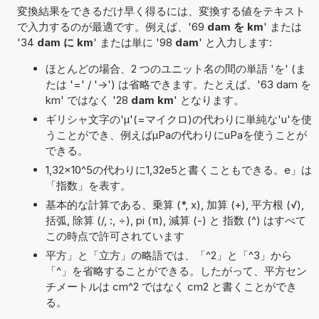
変換結果をできるだけ早く得るには、変換する値をテキスト
で入力するのが最適です。例えば、'69
dam を km
' または
'34
dam に km
' または単に '98
dam
' と入力します:
ほとんどの場合、2 つのユニット名の間の単語 'を' (ま
たは '=' / '->') は省略できます。たとえば、'63 dam を
km' ではなく '28
dam km
' となります。
ギリシャ文字の'μ'(=マイクロ)の代わりに単純な'u'を使
うことができ、例えばµPaの代わりにuPaを使うことが
できる。
1,32×10^5の代わりに1,32e5と書くこともできる。e」は
「指数」を表す。
基本的な計算である、乗算 (*, x), 加算 (+), 平方根 (√),
括弧, 除算 (/, :, ÷), pi (π), 減算 (-) と 指数 (^) はすべて
この時点で許可されています
平方」と「立方」の略語では、「^2」と「^3」から
「^」を省略することができる。したがって、平方セン
チメートルは cm^2 ではなく cm2 と書くことができ
る。