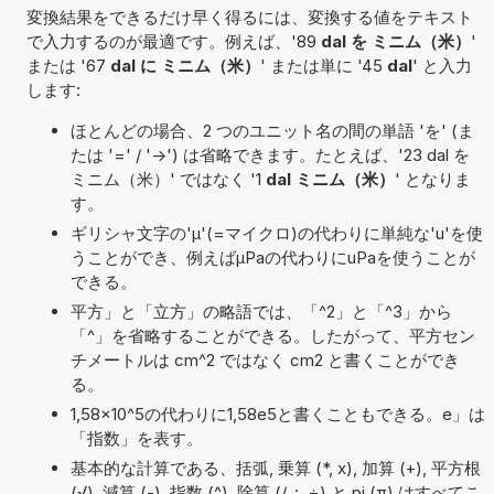
変換結果をできるだけ早く得るには、変換する値をテキスト
で入力するのが最適です。例えば、'89
dal を ミニム（米）
'
または '67
dal に ミニム（米）
' または単に '45
dal
' と入力
します:
ほとんどの場合、2 つのユニット名の間の単語 'を' (ま
たは '=' / '->') は省略できます。たとえば、'23 dal を
ミニム（米）' ではなく '1
dal ミニム（米）
' となりま
す。
ギリシャ文字の'μ'(=マイクロ)の代わりに単純な'u'を使
うことができ、例えばµPaの代わりにuPaを使うことが
できる。
平方」と「立方」の略語では、「^2」と「^3」から
「^」を省略することができる。したがって、平方セン
チメートルは cm^2 ではなく cm2 と書くことができ
る。
1,58×10^5の代わりに1,58e5と書くこともできる。e」は
「指数」を表す。
基本的な計算である、括弧, 乗算 (*, x), 加算 (+), 平方根
(√), 減算 (-), 指数 (^), 除算 (/, :, ÷) と pi (π) はすべてこ