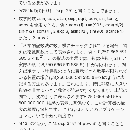
ている必要があります.
'√25' kの代わりに 'sqrt 25' と書くこともできます。
数学関数 asin, cos, atan, exp, sqrt, pow, sin, tan と
acos も使用できる。例：acos(1), tan(90°), cos(pi/2),
sin(π/2), sqrt(4), 2 exp 3, asin(1/2), sin(90), atan(1/4)
または 3 pow 2
「科学的記数法の数」横にチェックされている場合、答
えは指数関数として表示されます。例： 8,250 666 591
21
585 6
×
10
。この形式の表示では、数は指数（ 21）と
実際の数（ 8,250 666 591 585 6）に分割されます。例
えばポケット計算機のように表示できる数字が限られて
いる装置の場合は8,250 666 591 585 6E+21のように表
記する方法もあります。これにより、特に非常に大きい
数値や非常に小さい数値が読みやすくなります。上記の
例では、次のように表示されます8 250 666 591 585
600 000 000. 結果の表示に関係なく、この計算機の最
大の精度は14桁です。 これはほとんどのアプリケーシ
ョンにおいて十分な精度です.
'4^3' の代わりに '4 exp 3' や '4 pow 3' と書くことも
できます。