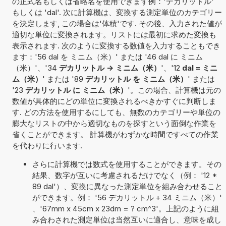
の正式名もしくは省略名を使用できます例：'デカリットル'
もしくは 'dal'. 次に計算機は、変換する測定単位のカテゴリー
を決定します, この場合は'体積'です. その後、入力された値が
適切な単位に変換されます。リストには最初に求めた変換も
表示されます. 次のように変換する数値を入力することもでき
ます：'56 dal を ミニム（米）' または '46 dal に ミニム
（米）'、'34
デカリットル -> ミニム（米）
'、'12
dal = ミニ
ム（米）
' または '89
デカリットル を ミニム（米）
' または
'23
デカリットル に ミニム（米）
'。この場合、計算機は元の
数値が具体的にどの単位に変換されるべきかすぐに判断しま
す. どの方法を使用するにしても、無数のカテゴリーや単位の
膨大なリストの中から適切なものを探すという面倒な作業を
省くことができます。 計算機がわずかな時間ですべての作業
を代わりに行います.
さらに計算機では数式を使用することができます。その
結果、数字が互いに考慮されるだけでなく（例： '12 *
89 dal'）、変換に異なった測定単位を組み合わせること
ができます。例： '56 デカリットル + 34 ミニム（米）'
、'67mm x 45cm x 23dm = ? cm^3'。上記のように組
み合わされた測定単位は当然互いに適合し、意味を成し