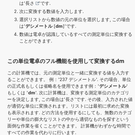
は'
長さ
'です.
次に変換する数値を入力します.
選択リストから数値の元の単位を選択します, この場合
は'
デシメートル
[
dm
]'です.
数値は電卓が認識しているすべての測定単位に変換する
ことができます.
この単位電卓のフル機能を使用して変換するdm
この計算機では、元の測定単位と一緒に変換する値を入力す
ることができます。 例：'237 デシメートル'. その場合、単位
の正式名もしくは省略名を使用できます例：'
デシメートル
'
もしくは '
dm
'. 次に計算機は、変換する測定単位のカテゴリ
ーを決定します, この場合は'長さ'です. その後、入力された値
が適切な単位に変換されます。リストには最初に求めた変換
も表示されます. どの方法を使用するにしても、無数のカテゴ
リーや単位の膨大なリストの中から適切なものを探すという
面倒な作業を省くことができます。 計算機がわずかな時間で
すべての作業を代わりに行います.