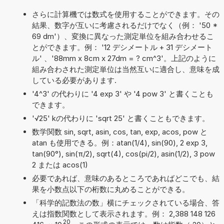
さらに計算機では数式を使用することができます。その
結果、数字が互いに考慮されるだけでなく（例： '50 *
69 dm'）、変換に異なった測定単位を組み合わせるこ
とができます。例： '12 デシメートル + 31 デシメート
ル' 、'88mm x 8cm x 27dm = ? cm^3'。上記のように
組み合わされた測定単位は当然互いに適合し、意味を成
している必要があります.
'4^3' の代わりに '4 exp 3' や '4 pow 3' と書くことも
できます。
'√25' kの代わりに 'sqrt 25' と書くこともできます。
数学関数 sin, sqrt, asin, cos, tan, exp, acos, pow と
atan も使用できる。例：atan(1/4), sin(90), 2 exp 3,
tan(90°), sin(π/2), sqrt(4), cos(pi/2), asin(1/2), 3 pow
2 または acos(1)
必要であれば、意味のあるところであればどこでも、結
果を小数点以下の桁数に丸めることができる。
「科学的記数法の数」横にチェックされている場合、答
えは指数関数として表示されます。例： 2,388 148 126
20