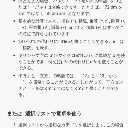
ほとんどの場合、2 つのユニット名の間の単語 'を' (ま
たは '=' / '->') は省略できます。たとえば、'72 dm を
am' ではなく '91 dm am' となります。
基本的な計算である、指数 (^), 括弧, 乗算 (*, x), 除算 (/,
:, ÷), 平方根 (√), 減算 (-), pi (π) と 加算 (+) はすべてこ
の時点で許可されています
1,41×10^5の代わりに1,41e5と書くこともできる。e」は
「指数」を表す。
ギリシャ文字の'μ'(=マイクロ)の代わりに単純な'u'を使
うことができ、例えばµPaの代わりにuPaを使うことが
できる。
平方」と「立方」の略語では、「^2」と「^3」から
「^」を省略することができる。したがって、平方セン
チメートルは cm^2 ではなく cm2 と書くことができ
る。
または: 選択リストで電卓を使う
選択リストから適切なカテゴリを選択します, この場合