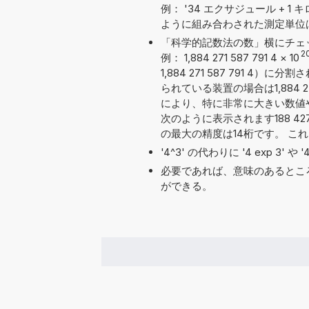
例： '34 エクサジュール + 1 キロ
ように組み合わされた測定単位
「科学的記数法の数」横にチェ
2
例： 1,884 271 587 791 4
×
10
1,884 271 587 791
られている装置の場合は1,884 2
により、特に非常に大きい数値
次のように表示されます188 427 
の最大の精度は14桁です。 こ
'4^3' の代わりに '4 exp 3' 
必要であれば、意味のあるとこ
ができる。