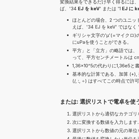
変換結果をできるだけ早く得るには、
ば、'34
EJ を keV
' または '1
EJ に k
ほとんどの場合、2 つのユニット名の
えば、'34 EJ を keV' ではなく 
ギリシャ文字の'μ'(=マイクロ
にuPaを使うことができる。
平方」と「立方」の略語では、「
って、平方センチメートルは cm
1,36×10^5の代わりに1,3
基本的な計算である、加算 (+), 括弧, 平方
(/, :, ÷) はすべてこの時点
または: 選択リストで電卓を使
選択リストから適切なカテゴリを
次に変換する数値を入力します.
選択リストから数値の元の単位を
最後に数値を変換したい単位を選