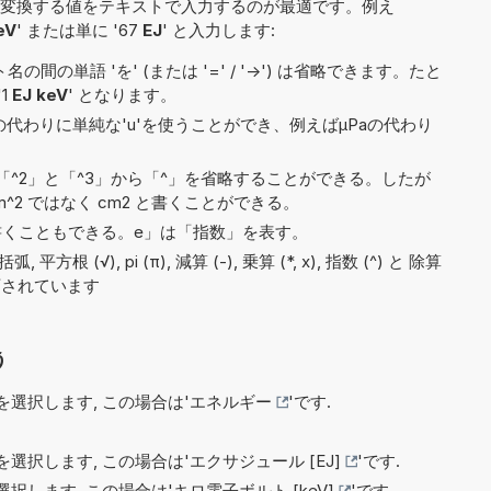
変換する値をテキストで入力するのが最適です。例え
eV
' または単に '67
EJ
' と入力します:
間の単語 'を' (または '=' / '->') は省略できます。たと
'1
EJ keV
' となります。
)の代わりに単純な'u'を使うことができ、例えばµPaの代わり
^2」と「^3」から「^」を省略することができる。したが
^2 ではなく cm2 と書くことができる。
6e5と書くこともできる。e」は「指数」を表す。
根 (√), pi (π), 減算 (-), 乗算 (*, x), 指数 (^) と 除算
で許可されています
う
選択します, この場合は'
エネルギー
'です.
選択します, この場合は'
エクサジュール [EJ]
'です.
択します, この場合は'
キロ電子ボルト [keV]
'です.