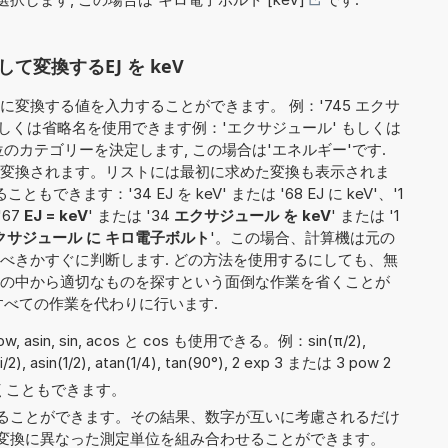
変換するEJ を keV
変換する値を入力することができます。 例：'745 エクサ
もしくは省略名を使用できます例：'エクサジュール' もしくは
単位のカテゴリーを決定します, この場合は'エネルギー'です.
変換されます。リストには最初に求めた変換も表示されま
きます：'34 EJ を keV' または '68 EJ に keV'、'1
'67
EJ = keV
' または '34
エクサジュール を keV
' または '1
クサジュール に キロ電子ボルト
'。この場合、計算機は元の
べきかすぐに判断します. どの方法を使用するにしても、無
の中から適切なものを探すという面倒な作業を省くことが
すべての作業を代わりに行います.
 pow, asin, sin, acos と cos も使用できる。例：sin(π/2),
pi/2), asin(1/2), atan(1/4), tan(90°), 2 exp 3 または 3 pow 2
 と書くこともできます。
ることができます。その結果、数字が互いに考慮されるだけ
EJ'）、変換に異なった測定単位を組み合わせることができます。