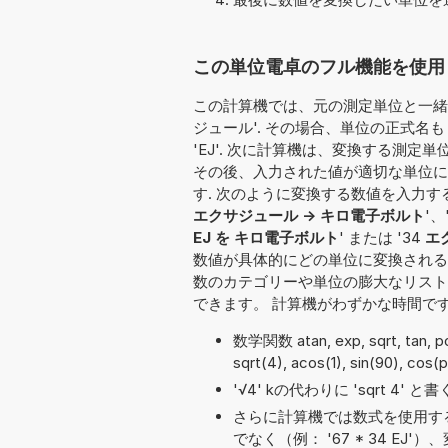
この単位電卓のフル機能を使用して
この計算機では、元の測定単位と一緒に
ジュール'. その場合、単位の正式名
'EJ'. 次に計算機は、変換する測定
その後、入力された値が適切な単位に
す. 次のように変換する数値を入力することもで
エクサジュール -> キロ電子ボルト
'、
EJ を キロ電子ボルト
' または '34
エ
数値が具体的にどの単位に変換される
数のカテゴリーや単位の膨大なリスト
できます。 計算機がわずかな時間で
数学関数 atan, exp, sqrt, tan,
sqrt(4), acos(1), sin(90), cos(
'√4' kの代わりに 'sqrt 4'
さらに計算機では数式を使用す
でなく（例： '67 * 34 