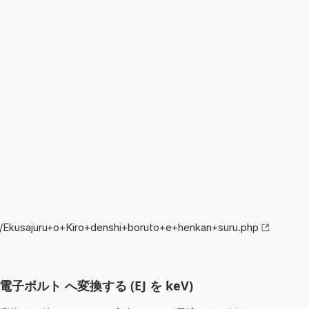
o/Ekusajuru+o+Kiro+denshi+boruto+e+henkan+suru.php
子ボルト へ変換する (EJ を keV)