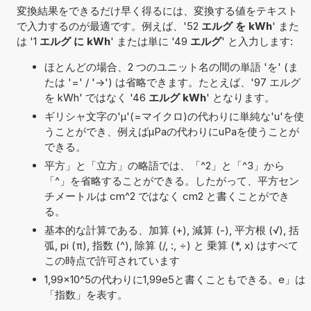
変換結果をできるだけ早く得るには、変換する値をテキスト
で入力するのが最適です。例えば、'52
エルグ を kWh
' また
は '1
エルグ に kWh
' または単に '49
エルグ
' と入力します:
ほとんどの場合、2 つのユニット名の間の単語 'を' (ま
たは '=' / '->') は省略できます。たとえば、'97 エルグ
を kWh' ではなく '46
エルグ kWh
' となります。
ギリシャ文字の'μ'(=マイクロ)の代わりに単純な'u'を使
うことができ、例えばµPaの代わりにuPaを使うことが
できる。
平方」と「立方」の略語では、「^2」と「^3」から
「^」を省略することができる。したがって、平方セン
チメートルは cm^2 ではなく cm2 と書くことができ
る。
基本的な計算である、加算 (+), 減算 (-), 平方根 (√), 括
弧, pi (π), 指数 (^), 除算 (/, :, ÷) と 乗算 (*, x) はすべて
この時点で許可されています
1,99×10^5の代わりに1,99e5と書くこともできる。e」は
「指数」を表す。