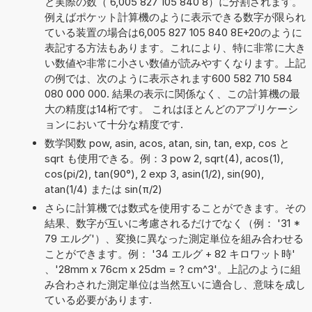
と実際の数（ 6,005 827 105 840 8）に分割されます。
例えばポケット計算機のように表示できる数字が限られ
ている装置の場合は6,005 827 105 840 8E+20のように
表記する方法もあります。これにより、特に非常に大き
い数値や非常に小さい数値が読みやすくなります。上記
の例では、次のように表示されます600 582 710 584
080 000 000. 結果の表示に関係なく、この計算機の最
大の精度は14桁です。 これはほとんどのアプリケーシ
ョンにおいて十分な精度です.
数学関数 pow, asin, acos, atan, sin, tan, exp, cos と
sqrt も使用できる。例：3 pow 2, sqrt(4), acos(1),
cos(pi/2), tan(90°), 2 exp 3, asin(1/2), sin(90),
atan(1/4) または sin(π/2)
さらに計算機では数式を使用することができます。その
結果、数字が互いに考慮されるだけでなく（例： '31 *
79 エルグ'）、変換に異なった測定単位を組み合わせる
ことができます。例： '34 エルグ + 82 キロワット時'
、'28mm x 76cm x 25dm = ? cm^3'。上記のように組
み合わされた測定単位は当然互いに適合し、意味を成し
ている必要があります.