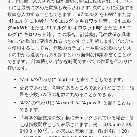
す. その後、入力された値が適切な単位に変換されます。リス
トには最初に求めた変換も表示されます. 次のように変換する
数値を入力することもできます：'97 エルグ を kWh' または
'41 エルグ に kWh'、'46
エルグ -> キロワット時
'、'94
エル
グ = kWh
' または '91
エルグ を キロワット時
' または '88
エ
ルグ に キロワット時
'。この場合、計算機は元の数値が具体
的にどの単位に変換されるべきかすぐに判断します. どの方法
を使用するにしても、無数のカテゴリーや単位の膨大なリス
トの中から適切なものを探すという面倒な作業を省くことが
できます。 計算機がわずかな時間ですべての作業を代わりに
行います.
'√16' kの代わりに 'sqrt 16' と書くこともできます。
必要であれば、意味のあるところであればどこでも、結
果を小数点以下の桁数に丸めることができる。
'4^3' の代わりに '4 exp 3' や '4 pow 3' と書くことも
できます。
「科学的記数法の数」横にチェックされている場合、答
えは指数関数として表示されます。例： 6,005 827 105
20
840 8
×
10
。この形式の表示では、数は指数（ 20）