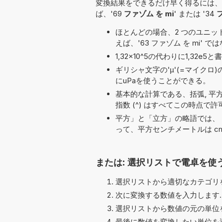
変換結果をできるだけ早く得るには、
ば、'69
ファゾム を mi
' または '34
ほとんどの場合、2 つのユニット名の
えば、'63 ファゾム を mi' では
1,32×10^5の代わりに1,3
ギリシャ文字の'μ'(=マイクロ
にuPaを使うことができる。
基本的な計算である、括弧, 平方根 (√), 加算
指数 (^) はすべてこの時点で
平方」と「立方」の略語では、「
って、平方センチメートルは cm
または: 選択リストで電卓を使
選択リストから適切なカテゴリを
次に変換する数値を入力します.
選択リストから数値の元の単位を
最後に数値を変換したい単位を選