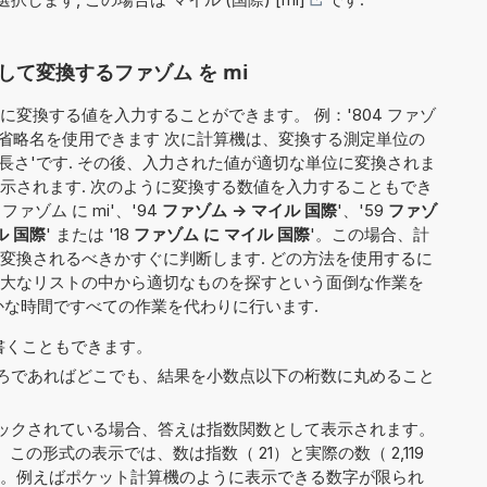
て変換するファゾム を mi
変換する値を入力することができます。 例：'804 ファゾ
は省略名を使用できます 次に計算機は、変換する測定単位の
'長さ'です. その後、入力された値が適切な単位に変換されま
示されます. 次のように変換する数値を入力することもでき
 ファゾム に mi'、'94
ファゾム -> マイル 国際
'、'59
ファゾ
ル 国際
' または '18
ファゾム に マイル 国際
'。この場合、計
変換されるべきかすぐに判断します. どの方法を使用するに
大なリストの中から適切なものを探すという面倒な作業を
かな時間ですべての作業を代わりに行います.
5' と書くこともできます。
ろであればどこでも、結果を小数点以下の桁数に丸めること
ックされている場合、答えは指数関数として表示されます。
。この形式の表示では、数は指数（ 21）と実際の数（ 2,119
割されます。例えばポケット計算機のように表示できる数字が限られ