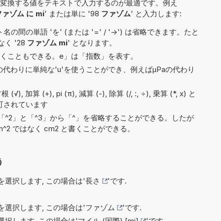
変換する値をテキストで入力するのが最適です。例え
ファゾム に mi
' または単に '98
ファゾム
' と入力します:
間の単語 'を' (または '=' / '->') は省略できます。たと
なく '28
ファゾム mi
' となります。
2e5と書くこともできる。e」は「指数」を表す。
)の代わりに単純な'u'を使うことができ、例えばµPaの代わり
 (+), pi (π), 減算 (-), 除算 (/, :, ÷), 乗算 (*, x) と
許可されています
^2」と「^3」から「^」を省略することができる。したが
^2 ではなく cm2 と書くことができる。
う
選択します, この場合は'
長さ
'です.
選択します, この場合は'
ファゾム
'です.
択します, この場合は'
マイル (国際) [mi]
'です.