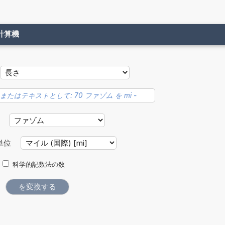
計算機
位
単位
科学的記数法の数