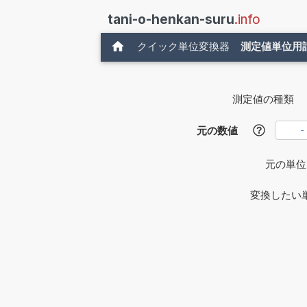
tani-o-henkan-suru
.info
クイック単位変換器
測定値単位用
測定値の種類
元の数値
?
元の単
変換したい