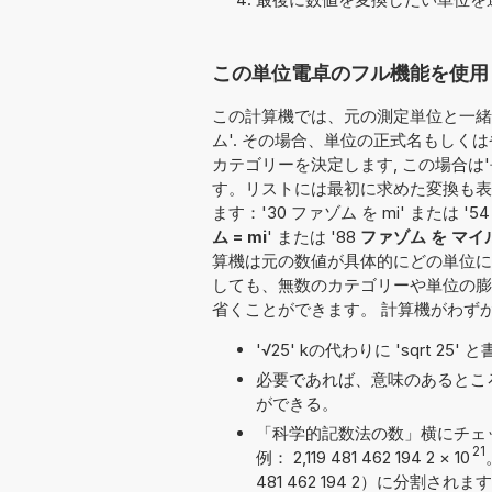
この単位電卓のフル機能を使用し
この計算機では、元の測定単位と一緒に
ム'. その場合、単位の正式名もしく
カテゴリーを決定します, この場合は
す。リストには最初に求めた変換も表
ます：'30 ファゾム を mi' または '54
ム = mi
' または '88
ファゾム を マイ
算機は元の数値が具体的にどの単位に
しても、無数のカテゴリーや単位の膨
省くことができます。 計算機がわず
'√25' kの代わりに 'sqrt 2
必要であれば、意味のあるとこ
ができる。
「科学的記数法の数」横にチェ
21
例： 2,119 481 462 194 2
×
10
481 462 194 2）に分