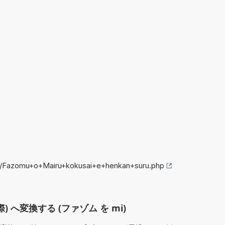
fo/Fazomu+o+Mairu+kokusai+e+henkan+suru.php
) へ変換する (ファゾム を mi)