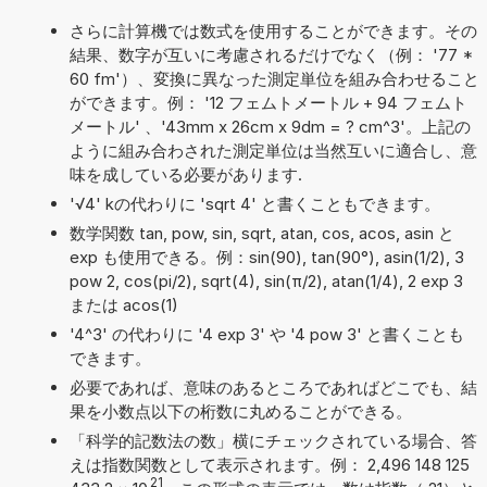
さらに計算機では数式を使用することができます。その
結果、数字が互いに考慮されるだけでなく（例： '77 *
60 fm'）、変換に異なった測定単位を組み合わせること
ができます。例： '12 フェムトメートル + 94 フェムト
メートル' 、'43mm x 26cm x 9dm = ? cm^3'。上記の
ように組み合わされた測定単位は当然互いに適合し、意
味を成している必要があります.
'√4' kの代わりに 'sqrt 4' と書くこともできます。
数学関数 tan, pow, sin, sqrt, atan, cos, acos, asin と
exp も使用できる。例：sin(90), tan(90°), asin(1/2), 3
pow 2, cos(pi/2), sqrt(4), sin(π/2), atan(1/4), 2 exp 3
または acos(1)
'4^3' の代わりに '4 exp 3' や '4 pow 3' と書くことも
できます。
必要であれば、意味のあるところであればどこでも、結
果を小数点以下の桁数に丸めることができる。
「科学的記数法の数」横にチェックされている場合、答
えは指数関数として表示されます。例： 2,496 148 125
21