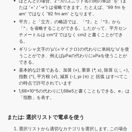
ほとんどの場合、2 つのユニット名の間の単語 'を' (ま
たは '=' / '->') は省略できます。たとえば、'99 fm を
am' ではなく '82 fm am' となります。
平方」と「立方」の略語では、「^2」と「^3」から
「^」を省略することができる。したがって、平方セン
チメートルは cm^2 ではなく cm2 と書くことができ
る。
ギリシャ文字の'μ'(=マイクロ)の代わりに単純な'u'を使
うことができ、例えばµPaの代わりにuPaを使うことが
できる。
基本的な計算である、加算 (+), 乗算 (*, x), 除算 (/, :, ÷),
指数 (^), 平方根 (√), 減算 (-), pi (π) と 括弧 はすべてこ
の時点で許可されています
1,68×10^5の代わりに1,68e5と書くこともできる。e」は
「指数」を表す。
または: 選択リストで電卓を使う
選択リストから適切なカテゴリを選択します, この場合