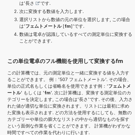
は'
長さ
'です.
次に変換する数値を入力します.
選択リストから数値の元の単位を選択します, この場合
は'
フェムトメートル
[
fm
]'です.
数値は電卓が認識しているすべての測定単位に変換する
ことができます.
この単位電卓のフル機能を使用して変換するfm
この計算機では、元の測定単位と一緒に変換する値を入力す
ることができます。 例：'507 フェムトメートル'. その場合、
単位の正式名もしくは省略名を使用できます例：'
フェムトメ
ートル
' もしくは '
fm
'. 次に計算機は、変換する測定単位のカ
テゴリーを決定します, この場合は'長さ'です. その後、入力さ
れた値が適切な単位に変換されます。リストには最初に求め
た変換も表示されます. どの方法を使用するにしても、無数の
カテゴリーや単位の膨大なリストの中から適切なものを探す
という面倒な作業を省くことができます。 計算機がわずかな
時間ですべての作業を代わりに行います.