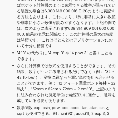
ばポケット計算機のように表示できる数字が限られてい
る装置の場合は6,388 148 090 016 E+20のように表記す
る方法もあります。これにより、特に非常に大きい数値
や非常に小さい数値が読みやすくなります。上記の例で
は、次のように表示されます638 814 809 001 600 000
000. 結果の表示に関係なく、この計算機の最大の精度
は14桁です。 これはほとんどのアプリケーションにお
いて十分な精度です.
'4^3' の代わりに '4 exp 3' や '4 pow 3' と書くことも
できます。
さらに計算機では数式を使用することができます。その
結果、数字が互いに考慮されるだけでなく（例： '32 *
42 ft-lb/s'）、変換に異なった測定単位を組み合わせる
ことができます。例： '12 フィート重量ポンド毎秒 + 22
馬力' 、'52mm x 62cm x 72dm = ? cm^3'。上記のよう
に組み合わされた測定単位は当然互いに適合し、意味を
成している必要があります.
数学関数 exp, asin, pow, cos, acos, tan, atan, sin と
sqrt も使用できる。例：sin(90), acos(1), 2 exp 3, 3