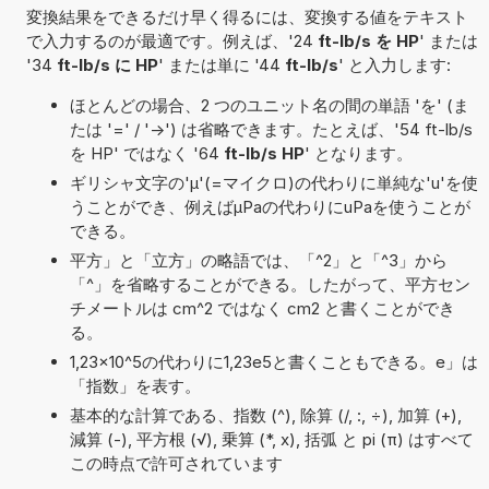
変換結果をできるだけ早く得るには、変換する値をテキスト
で入力するのが最適です。例えば、'24
ft-lb/s を HP
' または
'34
ft-lb/s に HP
' または単に '44
ft-lb/s
' と入力します:
ほとんどの場合、2 つのユニット名の間の単語 'を' (ま
たは '=' / '->') は省略できます。たとえば、'54 ft-lb/s
を HP' ではなく '64
ft-lb/s HP
' となります。
ギリシャ文字の'μ'(=マイクロ)の代わりに単純な'u'を使
うことができ、例えばµPaの代わりにuPaを使うことが
できる。
平方」と「立方」の略語では、「^2」と「^3」から
「^」を省略することができる。したがって、平方セン
チメートルは cm^2 ではなく cm2 と書くことができ
る。
1,23×10^5の代わりに1,23e5と書くこともできる。e」は
「指数」を表す。
基本的な計算である、指数 (^), 除算 (/, :, ÷), 加算 (+),
減算 (-), 平方根 (√), 乗算 (*, x), 括弧 と pi (π) はすべて
この時点で許可されています