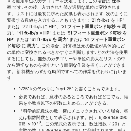
する測定単位のカテゴリーを決定します, この場合は'仕事
率'です. その後、入力された値が適切な単位に変換されま
す。リストには最初に求めた変換も表示されます. 次のように
変換する数値を入力することもできます：'21 ft-lb/s を HP'
または '72 ft-lb/s に HP'、'31
フィート重量ポンド毎秒 -> 馬
力
'、'41
ft-lb/s = HP
' または '51
フィート重量ポンド毎秒 を
HP
' または '61
ft-lb/s を 馬力
' または '81
フィート重量ポン
ド毎秒 に 馬力
'。この場合、計算機は元の数値が具体的にど
の単位に変換されるべきかすぐに判断します. どの方法を使用
するにしても、無数のカテゴリーや単位の膨大なリストの中
から適切なものを探すという面倒な作業を省くことができま
す。 計算機がわずかな時間ですべての作業を代わりに行いま
す.
'√25' kの代わりに 'sqrt 25' と書くこともできます。
必要であれば、意味のあるところであればどこでも、結
果を小数点以下の桁数に丸めることができる。
「科学的記数法の数」横にチェックされている場合、答
えは指数関数として表示されます。例： 6,388 148 090
20
016
×
10
。この形式の表示では、数は指数（ 20）と
実際の数（ 6,388 148 090 016）に分割されます。例え