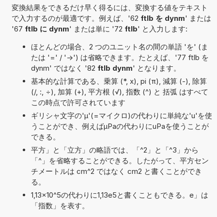
変換結果をできるだけ早く得るには、変換する値をテキスト
で入力するのが最適です。例えば、'62
ftlb を dynm
' または
'67
ftlb に dynm
' または単に '72
ftlb
' と入力します:
ほとんどの場合、2 つのユニット名の間の単語 'を' (ま
たは '=' / '->') は省略できます。たとえば、'77 ftlb を
dynm' ではなく '82
ftlb dynm
' となります。
基本的な計算である、乗算 (*, x), pi (π), 減算 (-), 除算
(/, :, ÷), 加算 (+), 平方根 (√), 指数 (^) と 括弧 はすべて
この時点で許可されています
ギリシャ文字の'μ'(=マイクロ)の代わりに単純な'u'を使
うことができ、例えばµPaの代わりにuPaを使うことが
できる。
平方」と「立方」の略語では、「^2」と「^3」から
「^」を省略することができる。したがって、平方セン
チメートルは cm^2 ではなく cm2 と書くことができ
る。
1,13×10^5の代わりに1,13e5と書くこともできる。e」は
「指数」を表す。