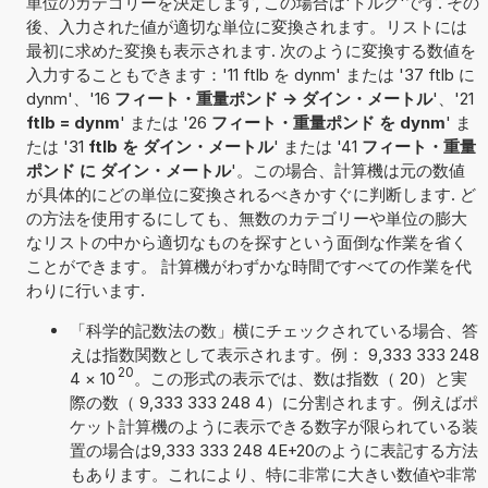
単位のカテゴリーを決定します, この場合は'トルク'です. その
後、入力された値が適切な単位に変換されます。リストには
最初に求めた変換も表示されます. 次のように変換する数値を
入力することもできます：'11 ftlb を dynm' または '37 ftlb に
dynm'、'16
フィート・重量ポンド -> ダイン・メートル
'、'21
ftlb = dynm
' または '26
フィート・重量ポンド を dynm
' ま
たは '31
ftlb を ダイン・メートル
' または '41
フィート・重量
ポンド に ダイン・メートル
'。この場合、計算機は元の数値
が具体的にどの単位に変換されるべきかすぐに判断します. ど
の方法を使用するにしても、無数のカテゴリーや単位の膨大
なリストの中から適切なものを探すという面倒な作業を省く
ことができます。 計算機がわずかな時間ですべての作業を代
わりに行います.
「科学的記数法の数」横にチェックされている場合、答
えは指数関数として表示されます。例： 9,333 333 248
20
4
×
10
。この形式の表示では、数は指数（ 20）と実
際の数（ 9,333 333 248 4）に分割されます。例えばポ
ケット計算機のように表示できる数字が限られている装
置の場合は9,333 333 248 4E+20のように表記する方法
もあります。これにより、特に非常に大きい数値や非常