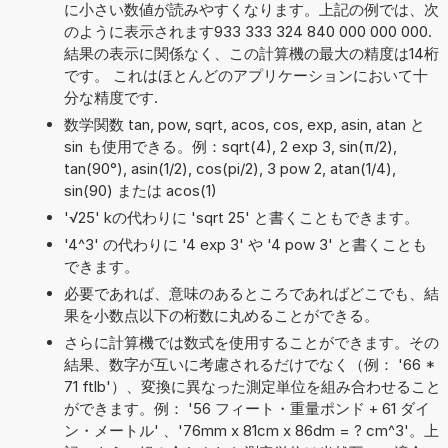
に小さい数値が読みやすくなります。上記の例では、次
のように表示されます933 333 324 840 000 000 000.
結果の表示に関係なく、この計算機の最大の精度は14桁
です。 これはほとんどのアプリケーションにおいて十
分な精度です.
数学関数 tan, pow, sqrt, acos, cos, exp, asin, atan と
sin も使用できる。例：sqrt(4), 2 exp 3, sin(π/2),
tan(90°), asin(1/2), cos(pi/2), 3 pow 2, atan(1/4),
sin(90) または acos(1)
'√25' kの代わりに 'sqrt 25' と書くこともできます。
'4^3' の代わりに '4 exp 3' や '4 pow 3' と書くことも
できます。
必要であれば、意味のあるところであればどこでも、結
果を小数点以下の桁数に丸めることができる。
さらに計算機では数式を使用することができます。その
結果、数字が互いに考慮されるだけでなく（例： '66 *
71 ftlb'）、変換に異なった測定単位を組み合わせること
ができます。例： '56 フィート・重量ポンド + 61 ダイ
ン・メートル' 、'76mm x 81cm x 86dm = ? cm^3'。上