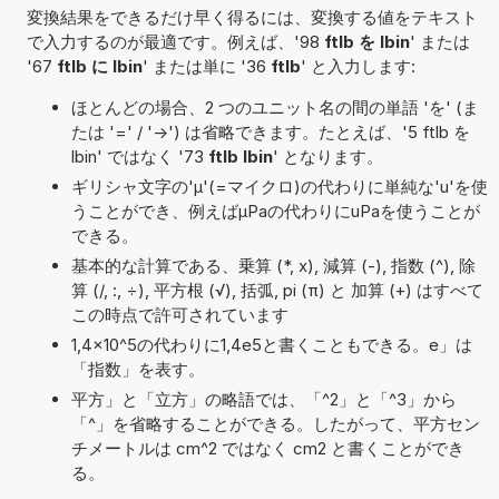
変換結果をできるだけ早く得るには、変換する値をテキスト
で入力するのが最適です。例えば、'98
ftlb を lbin
' または
'67
ftlb に lbin
' または単に '36
ftlb
' と入力します:
ほとんどの場合、2 つのユニット名の間の単語 'を' (ま
たは '=' / '->') は省略できます。たとえば、'5 ftlb を
lbin' ではなく '73
ftlb lbin
' となります。
ギリシャ文字の'μ'(=マイクロ)の代わりに単純な'u'を使
うことができ、例えばµPaの代わりにuPaを使うことが
できる。
基本的な計算である、乗算 (*, x), 減算 (-), 指数 (^), 除
算 (/, :, ÷), 平方根 (√), 括弧, pi (π) と 加算 (+) はすべて
この時点で許可されています
1,4×10^5の代わりに1,4e5と書くこともできる。e」は
「指数」を表す。
平方」と「立方」の略語では、「^2」と「^3」から
「^」を省略することができる。したがって、平方セン
チメートルは cm^2 ではなく cm2 と書くことができ
る。