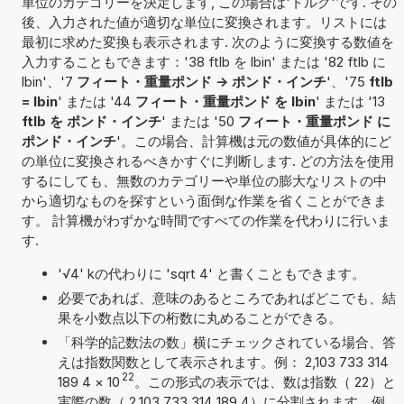
単位のカテゴリーを決定します, この場合は'トルク'です. その
後、入力された値が適切な単位に変換されます。リストには
最初に求めた変換も表示されます. 次のように変換する数値を
入力することもできます：'38 ftlb を lbin' または '82 ftlb に
lbin'、'7
フィート・重量ポンド -> ポンド・インチ
'、'75
ftlb
= lbin
' または '44
フィート・重量ポンド を lbin
' または '13
ftlb を ポンド・インチ
' または '50
フィート・重量ポンド に
ポンド・インチ
'。この場合、計算機は元の数値が具体的にど
の単位に変換されるべきかすぐに判断します. どの方法を使用
するにしても、無数のカテゴリーや単位の膨大なリストの中
から適切なものを探すという面倒な作業を省くことができま
す。 計算機がわずかな時間ですべての作業を代わりに行いま
す.
'√4' kの代わりに 'sqrt 4' と書くこともできます。
必要であれば、意味のあるところであればどこでも、結
果を小数点以下の桁数に丸めることができる。
「科学的記数法の数」横にチェックされている場合、答
えは指数関数として表示されます。例： 2,103 733 314
22
189 4
×
10
。この形式の表示では、数は指数（ 22）と
実際の数（ 2,103 733 314 189 4）に分割されます。例