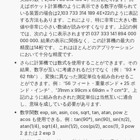
えばポケット計算機のように表示できる数字が限られて
いる装置の場合は2,103 733 314 189 4E+22のように表記
する方法もあります。これにより、特に非常に大きい数
値や非常に小さい数値が読みやすくなります。上記の例
では、次のように表示されます21 037 333 141 894 000
000 000. 結果の表示に関係なく、この計算機の最大の
精度は14桁です。 これはほとんどのアプリケーション
において十分な精度です.
さらに計算機では数式を使用することができます。その
結果、数字が互いに考慮されるだけでなく（例： '93 *
62 ftlb'）、変換に異なった測定単位を組み合わせるこ
とができます。例： '56 フィート・重量ポンド + 25 ポ
ンド・インチ' 、'31mm x 99cm x 68dm = ? cm^3'。上
記のように組み合わされた測定単位は当然互いに適合
し、意味を成している必要があります.
数学関数 exp, sin, asin, cos, sqrt, tan, atan, pow と
acos も使用できる。例：tan(90°), sin(90), sin(π/2),
atan(1/4), sqrt(4), asin(1/2), cos(pi/2), acos(1), 3 pow
2 または 2 exp 3