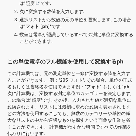
は'
照度
'です.
次に変換する数値を入力します.
選択リストから数値の元の単位を選択します, この場合
は'
フォト
[
ph
]'です.
数値は電卓が認識しているすべての測定単位に変換する
ことができます.
この単位電卓のフル機能を使用して変換するph
この計算機では、元の測定単位と一緒に変換する値を入力す
ることができます。 例：'285 フォト'. その場合、単位の正式
名もしくは省略名を使用できます例：'
フォト
' もしくは '
ph
'.
次に計算機は、変換する測定単位のカテゴリーを決定します,
この場合は'照度'です. その後、入力された値が適切な単位に
変換されます。リストには最初に求めた変換も表示されます.
どの方法を使用するにしても、無数のカテゴリーや単位の膨
大なリストの中から適切なものを探すという面倒な作業を省
くことができます。 計算機がわずかな時間ですべての作業を
代わりに行います.