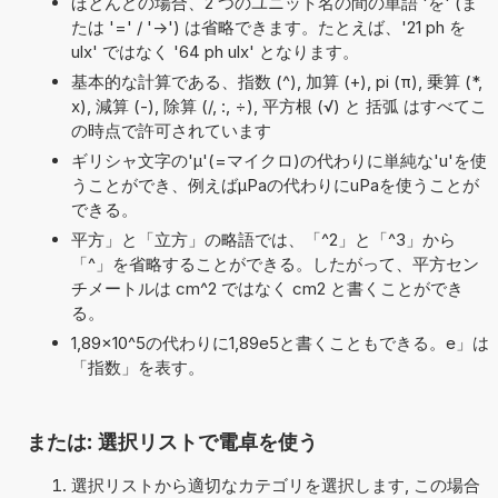
ほとんどの場合、2 つのユニット名の間の単語 'を' (ま
たは '=' / '->') は省略できます。たとえば、'21 ph を
ulx' ではなく '64 ph ulx' となります。
基本的な計算である、指数 (^), 加算 (+), pi (π), 乗算 (*,
x), 減算 (-), 除算 (/, :, ÷), 平方根 (√) と 括弧 はすべてこ
の時点で許可されています
ギリシャ文字の'μ'(=マイクロ)の代わりに単純な'u'を使
うことができ、例えばµPaの代わりにuPaを使うことが
できる。
平方」と「立方」の略語では、「^2」と「^3」から
「^」を省略することができる。したがって、平方セン
チメートルは cm^2 ではなく cm2 と書くことができ
る。
1,89×10^5の代わりに1,89e5と書くこともできる。e」は
「指数」を表す。
または: 選択リストで電卓を使う
選択リストから適切なカテゴリを選択します, この場合