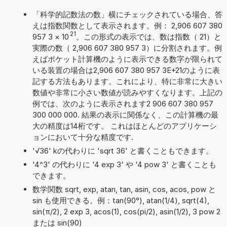
「科学的記数法の数」横にチェックされている場合、答
えは指数関数として表示されます。例： 2,906 607 380
21
957 3
×
10
。この形式の表示では、数は指数（ 21）と
実際の数（ 2,906 607 380 957 3）に分割されます。例
えばポケット計算機のように表示できる数字が限られて
いる装置の場合は2,906 607 380 957 3E+21のように表
記する方法もあります。これにより、特に非常に大きい
数値や非常に小さい数値が読みやすくなります。上記の
例では、次のように表示されます2 906 607 380 957
300 000 000. 結果の表示に関係なく、この計算機の最
大の精度は14桁です。 これはほとんどのアプリケーシ
ョンにおいて十分な精度です.
'√36' kの代わりに 'sqrt 36' と書くこともできます。
'4^3' の代わりに '4 exp 3' や '4 pow 3' と書くことも
できます。
数学関数 sqrt, exp, atan, tan, asin, cos, acos, pow と
sin も使用できる。例：tan(90°), atan(1/4), sqrt(4),
sin(π/2), 2 exp 3, acos(1), cos(pi/2), asin(1/2), 3 pow 2
または sin(90)