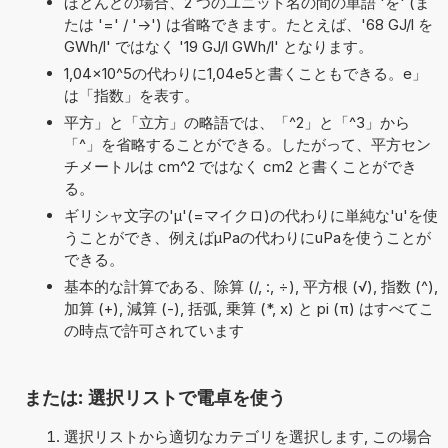
ほとんどの場合、2 つのユニット名の間の単語 'を' (ま
たは '=' / '->') は省略できます。たとえば、'68 GJ/l を
GWh/l' ではなく '19 GJ/l GWh/l' となります。
1,04×10^5の代わりに1,04e5と書くこともできる。e」
は「指数」を表す。
平方」と「立方」の略語では、「^2」と「^3」から
「^」を省略することができる。したがって、平方セン
チメートルは cm^2 ではなく cm2 と書くことができ
る。
ギリシャ文字の'μ'(=マイクロ)の代わりに単純な'u'を使
うことができ、例えばµPaの代わりにuPaを使うことが
できる。
基本的な計算である、除算 (/, :, ÷), 平方根 (√), 指数 (^),
加算 (+), 減算 (-), 括弧, 乗算 (*, x) と pi (π) はすべてこ
の時点で許可されています
または: 選択リストで電卓を使う
選択リストから適切なカテゴリを選択します, この場合