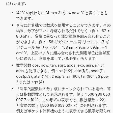
に行います.
'4^3' の代わりに '4 exp 3' や '4 pow 3' と書くことも
できます。
さらに計算機では数式を使用することができます。その
結果、数字が互いに考慮されるだけでなく（例： '57 *
8 GJ/l'）、変換に異なった測定単位を組み合わせること
ができます。例： '56 ギガジュール 毎 リットル + 7 ギ
ガジュール 毎 リットル' 、'58mm x 9cm x 59dm = ?
cm^3'。上記のように組み合わされた測定単位は当然互
いに適合し、意味を成している必要があります.
数学関数 cos, pow, tan, sqrt, acos, exp, asin, sin と
atan も使用できる。例：sin(π/2), asin(1/2), acos(1),
cos(pi/2), atan(1/4), 2 exp 3, sin(90), tan(90°), 3 pow
2 または sqrt(4)
「科学的記数法の数」横にチェックされている場合、答
えは指数関数として表示されます。例： 1,500 986 653
22
007 7
×
10
。この形式の表示では、数は指数（ 22）
と実際の数（ 1,500 986 653 007 7）に分割されます。
例えばポケット計算機のように表示できる数字が限られ