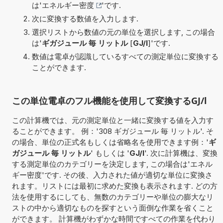
は'
エネルギー密度
'です.
次に変換する数値を入力します.
選択リストから数値の元の単位を選択します, この場合
は'
ギガジュール 毎 リットル
[
GJ/l
]'です.
数値は電卓が認識しているすべての測定単位に変換する
ことができます.
この単位電卓のフル機能を使用して変換するGJ/l
この計算機では、元の測定単位と一緒に変換する値を入力す
ることができます。 例：'308 ギガジュール 毎 リットル'. そ
の場合、単位の正式名もしくは省略名を使用できます例：'
ギ
ガジュール 毎 リットル
' もしくは '
GJ/l
'. 次に計算機は、変換
する測定単位のカテゴリーを決定します, この場合は'エネル
ギー密度'です. その後、入力された値が適切な単位に変換さ
れます。リストには最初に求めた変換も表示されます. どの方
法を使用するにしても、無数のカテゴリーや単位の膨大なリ
ストの中から適切なものを探すという面倒な作業を省くこと
ができます。 計算機がわずかな時間ですべての作業を代わり