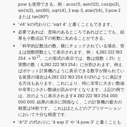
pow も使用できる。例：acos(1), asin(1/2), cos(pi/2),
sin(π/2), sin(90), sqrt(4), 2 exp 3, atan(1/4), 3 pow 2
または tan(90°)
'√4' kの代わりに 'sqrt 4' と書くこともできます。
必要であれば、意味のあるところであればどこでも、結
果を小数点以下の桁数に丸めることができる。
「科学的記数法の数」横にチェックされている場合、答
えは指数関数として表示されます。例： 4,282 222 183
21
254
×
10
。この形式の表示では、数は指数（ 21）と
実際の数（ 4,282 222 183 254）に分割されます。例え
ばポケット計算機のように表示できる数字が限られてい
る装置の場合は4,282 222 183 254 E+21のように表記す
る方法もあります。これにより、特に非常に大きい数値
や非常に小さい数値が読みやすくなります。上記の例で
は、次のように表示されます4 282 222 183 254 000
000 000. 結果の表示に関係なく、この計算機の最大の
精度は14桁です。 これはほとんどのアプリケーション
において十分な精度です.
'4^3' の代わりに '4 exp 3' や '4 pow 3' と書くことも