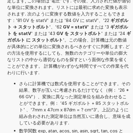
定します, この場合は'電圧'です. その後、入力された値が適切
な単位に変換されます。リストには最初に求めた変換も表示
されます. 次のように変換する数値を入力することもできま
す：'81 GV を statV' または '84 GV に statV'、'22
ギガボル
ト -> スタットボルト
'、'62
GV = statV
' または '3
ギガボル
ト を statV
' または '43
GV を スタットボルト
' または '24
ギ
ガボルト に スタットボルト
'。この場合、計算機は元の数値
が具体的にどの単位に変換されるべきかすぐに判断します. ど
の方法を使用するにしても、無数のカテゴリーや単位の膨大
なリストの中から適切なものを探すという面倒な作業を省く
ことができます。 計算機がわずかな時間ですべての作業を代
わりに行います.
さらに計算機では数式を使用することができます。その
結果、数字が互いに考慮されるだけでなく（例： '26 *
66 GV'）、変換に異なった測定単位を組み合わせるこ
とができます。例： '45 ギガボルト + 85 スタットボル
ト' 、'7mm x 47cm x 87dm = ? cm^3'。上記のように
組み合わされた測定単位は当然互いに適合し、意味を成
している必要があります.
数学関数 exp, atan, acos, sin, asin, sqrt, tan, cos と