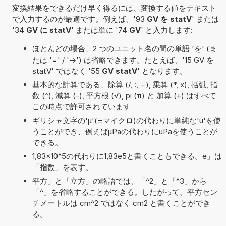
変換結果をできるだけ早く得るには、変換する値をテキスト
で入力するのが最適です。例えば、'93
GV を statV
' または
'34
GV に statV
' または単に '74
GV
' と入力します:
ほとんどの場合、2 つのユニット名の間の単語 'を' (ま
たは '=' / '->') は省略できます。たとえば、'15 GV を
statV' ではなく '55
GV statV
' となります。
基本的な計算である、除算 (/, :, ÷), 乗算 (*, x), 括弧, 指
数 (^), 減算 (-), 平方根 (√), pi (π) と 加算 (+) はすべて
この時点で許可されています
ギリシャ文字の'μ'(=マイクロ)の代わりに単純な'u'を使
うことができ、例えばµPaの代わりにuPaを使うことが
できる。
1,83×10^5の代わりに1,83e5と書くこともできる。e」は
「指数」を表す。
平方」と「立方」の略語では、「^2」と「^3」から
「^」を省略することができる。したがって、平方セン
チメートルは cm^2 ではなく cm2 と書くことができ
る。