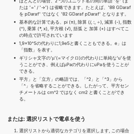
ほとんどの場合、2 つのユニット名の間の単語 'を' (ま
たは '=' / '->') は省略できます。たとえば、'88 GDaraf
を pDaraf' ではなく '82 GDaraf pDaraf' となります。
基本的な計算である、pi (π), 除算 (/, :, ÷), 減算 (-), 指数
(^), 乗算 (*, x), 平方根 (√), 括弧 と 加算 (+) はすべてこ
の時点で許可されています
1,9×10^5の代わりに1,9e5と書くこともできる。e」は
「指数」を表す。
ギリシャ文字の'μ'(=マイクロ)の代わりに単純な'u'を使
うことができ、例えばµPaの代わりにuPaを使うことが
できる。
平方」と「立方」の略語では、「^2」と「^3」から
「^」を省略することができる。したがって、平方セン
チメートルは cm^2 ではなく cm2 と書くことができ
る。
または: 選択リストで電卓を使う
選択リストから適切なカテゴリを選択します, この場合