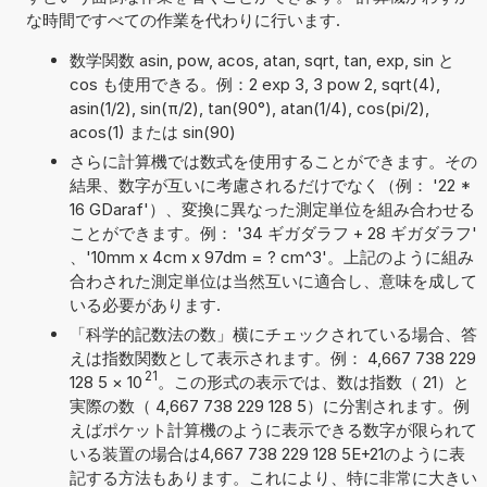
な時間ですべての作業を代わりに行います.
数学関数 asin, pow, acos, atan, sqrt, tan, exp, sin と
cos も使用できる。例：2 exp 3, 3 pow 2, sqrt(4),
asin(1/2), sin(π/2), tan(90°), atan(1/4), cos(pi/2),
acos(1) または sin(90)
さらに計算機では数式を使用することができます。その
結果、数字が互いに考慮されるだけでなく（例： '22 *
16 GDaraf'）、変換に異なった測定単位を組み合わせる
ことができます。例： '34 ギガダラフ + 28 ギガダラフ'
、'10mm x 4cm x 97dm = ? cm^3'。上記のように組み
合わされた測定単位は当然互いに適合し、意味を成して
いる必要があります.
「科学的記数法の数」横にチェックされている場合、答
えは指数関数として表示されます。例： 4,667 738 229
21
128 5
×
10
。この形式の表示では、数は指数（ 21）と
実際の数（ 4,667 738 229 128 5）に分割されます。例
えばポケット計算機のように表示できる数字が限られて
いる装置の場合は4,667 738 229 128 5E+21のように表
記する方法もあります。これにより、特に非常に大きい