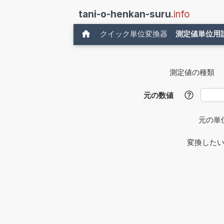
tani-o-henkan-suru
.info
クイック単位変換器
測定値単位用
測定値の種類
元の数値
?
元の単
変換した