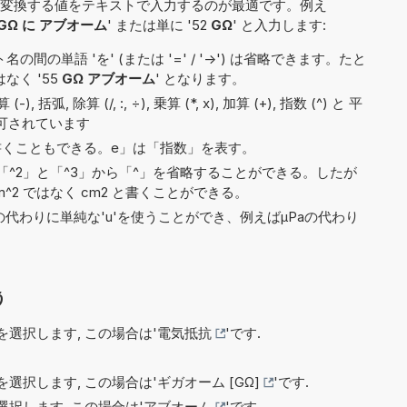
変換する値をテキストで入力するのが最適です。例え
GΩ に アブオーム
' または単に '52
GΩ
' と入力します:
間の単語 'を' (または '=' / '->') は省略できます。たと
はなく '55
GΩ アブオーム
' となります。
 括弧, 除算 (/, :, ÷), 乗算 (*, x), 加算 (+), 指数 (^) と 平
許可されています
6e5と書くこともできる。e」は「指数」を表す。
^2」と「^3」から「^」を省略することができる。したが
^2 ではなく cm2 と書くことができる。
)の代わりに単純な'u'を使うことができ、例えばµPaの代わり
う
選択します, この場合は'
電気抵抗
'です.
選択します, この場合は'
ギガオーム [GΩ]
'です.
択します, この場合は'
アブオーム
'です.