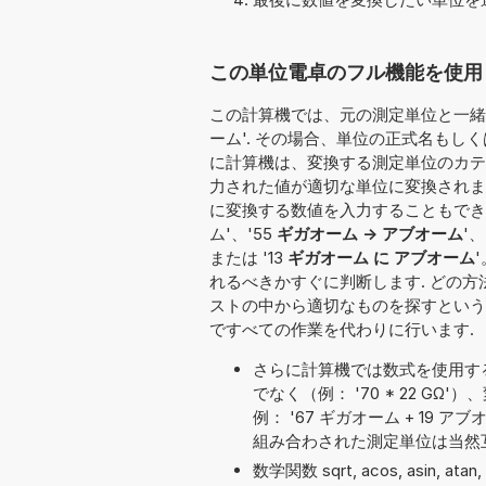
この単位電卓のフル機能を使用し
この計算機では、元の測定単位と一緒に
ーム'. その場合、単位の正式名もしくは
に計算機は、変換する測定単位のカテゴ
力された値が適切な単位に変換されま
に変換する数値を入力することもできます：'
ム'、'55
ギガオーム -> アブオーム
'、
または '13
ギガオーム に アブオーム
れるべきかすぐに判断します. どの
ストの中から適切なものを探すという
ですべての作業を代わりに行います.
さらに計算機では数式を使用す
でなく（例： '70 * 22 
例： '67 ギガオーム + 19 アブオ
組み合わされた測定単位は当然
数学関数 sqrt, acos, asin, ata