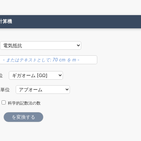
計算機
位
い単位
科学的記数法の数