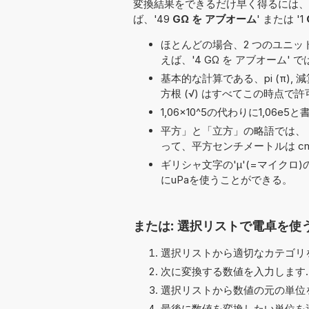
変換結果をできるだけ早く得るには、
ば、'49
GΩ を アブオーム
' または '1
ほとんどの場合、2 つのユニット名の
えば、'4 GΩ を アブオーム' で
基本的な計算である、pi (π), 減算 (-),
方根 (√) はすべてこの時点で
1,06×10^5の代わりに1,0
平方」と「立方」の略語では、「
って、平方センチメートルは cm
ギリシャ文字の'μ'(=マイクロ
にuPaを使うことができる。
または: 選択リストで電卓を使
選択リストから適切なカテゴリを
次に変換する数値を入力します.
選択リストから数値の元の単位を
最後に数値を変換したい単位を選