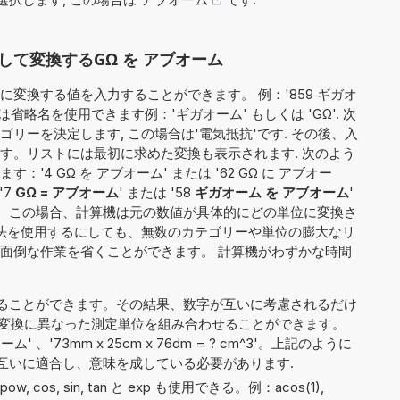
て変換するGΩ を アブオーム
変換する値を入力することができます。 例：'859 ギガオ
省略名を使用できます例：'ギガオーム' もしくは 'GΩ'. 次
リーを決定します, この場合は'電気抵抗'です. その後、入
す。リストには最初に求めた変換も表示されます. 次のよう
4 GΩ を アブオーム' または '62 GΩ に アブオー
'7
GΩ = アブオーム
' または '58
ギガオーム を アブオーム
'
'。この場合、計算機は元の数値が具体的にどの単位に変換さ
方法を使用するにしても、無数のカテゴリーや単位の膨大なリ
面倒な作業を省くことができます。 計算機がわずかな時間
ることができます。その結果、数字が互いに考慮されるだけ
GΩ'）、変換に異なった測定単位を組み合わせることができます。
ーム' 、'73mm x 25cm x 76dm = ? cm^3'。上記のように
互いに適合し、意味を成している必要があります.
n, pow, cos, sin, tan と exp も使用できる。例：acos(1),