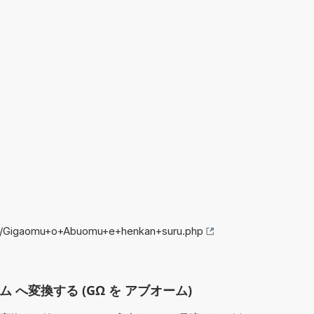
nfo/Gigaomu+o+Abuomu+e+henkan+suru.php
ム へ変換する (GΩ を アブオーム)