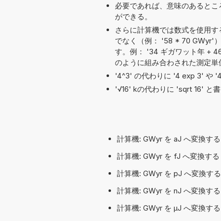
必要であれば、意味のあるとこ
ができる。
さらに計算機では数式を使用す
でなく（例： '58 * 70 G
す。例： '34 ギガワット年 + 46 
のように組み合わされた測定単
'4^3' の代わりに '4 exp 3' 
'√16' kの代わりに 'sqrt 1
計算機: GWyr を aJ へ変換
計算機: GWyr を fJ へ変換
計算機: GWyr を pJ へ変換
計算機: GWyr を nJ へ変換
計算機: GWyr を µJ へ変換