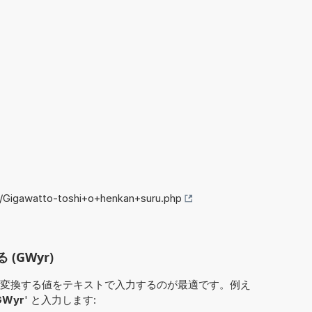
o/Gigawatto-toshi+o+henkan+suru.php
(GWyr)
変換する値をテキストで入力するのが最適です。例え
GWyr
' と入力します: