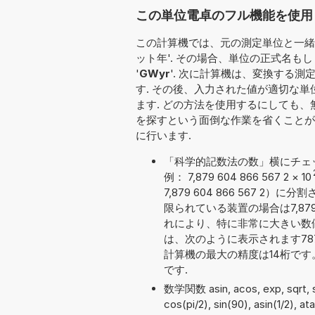
この単位電卓のフル機能を使用し
この計算機では、元の測定単位と一緒に
ット年'. その場合、単位の正式名も
'
GWyr
'. 次に計算機は、変換する測
す. その後、入力された値が適切な
ます. どの方法を使用するにしても
を探すという面倒な作業を省くことが
に行います.
「科学的記数法の数」横にチェ
例： 7,879 604 866 567 2
×
10
7,879 604 866 567
限られている装置の場合は7,879 
れにより、特に非常に大きい数
は、次のように表示されます787 96
計算機の最大の精度は14桁で
です.
数学関数 asin, acos, exp, sqrt
cos(pi/2), sin(90), asin(1/2), 