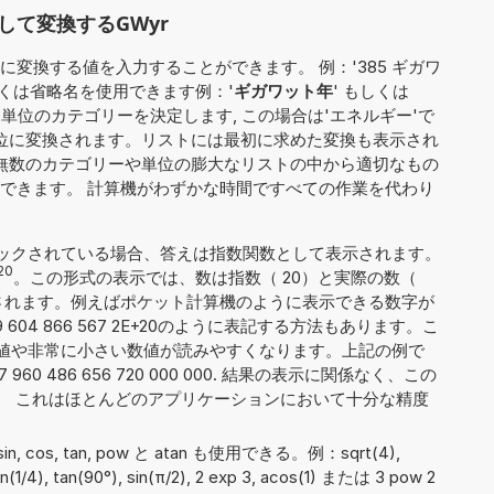
て変換するGWyr
変換する値を入力することができます。 例：'385 ギガワ
しくは省略名を使用できます例：'
ギガワット年
' もしくは
定単位のカテゴリーを決定します, この場合は'エネルギー'で
単位に変換されます。リストには最初に求めた変換も表示され
、無数のカテゴリーや単位の膨大なリストの中から適切なもの
できます。 計算機がわずかな時間ですべての作業を代わり
ックされている場合、答えは指数関数として表示されます。
20
。この形式の表示では、数は指数（ 20）と実際の数（
 2）に分割されます。例えばポケット計算機のように表示できる数字が
604 866 567 2E+20のように表記する方法もあります。こ
値や非常に小さい数値が読みやすくなります。上記の例で
0 486 656 720 000 000. 結果の表示に関係なく、この
す。 これはほとんどのアプリケーションにおいて十分な精度
, sin, cos, tan, pow と atan も使用できる。例：sqrt(4),
atan(1/4), tan(90°), sin(π/2), 2 exp 3, acos(1) または 3 pow 2