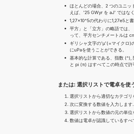
ほとんどの場合、2 つのユニット名の
えば、'25 GWyr を aJ' ではなく
1,27×10^5の代わりに1,2
平方」と「立方」の略語では、「
って、平方センチメートルは cm
ギリシャ文字の'μ'(=マイクロ
にuPaを使うことができる。
基本的な計算である、指数 (^), 除算 (/,
と pi (π) はすべてこの時点
または: 選択リストで電卓を使
選択リストから適切なカテゴリを
次に変換する数値を入力します.
選択リストから数値の元の単位を
数値は電卓が認識しているすべ