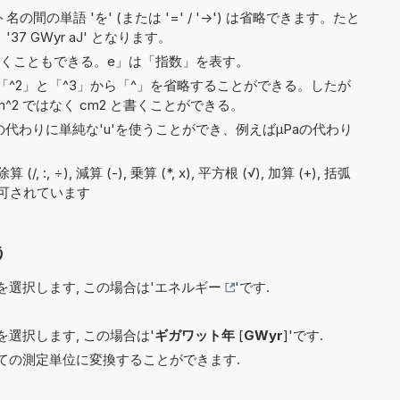
間の単語 'を' (または '=' / '->') は省略できます。たと
 '37 GWyr aJ' となります。
7e5と書くこともできる。e」は「指数」を表す。
^2」と「^3」から「^」を省略することができる。したが
^2 ではなく cm2 と書くことができる。
)の代わりに単純な'u'を使うことができ、例えばµPaの代わり
 :, ÷), 減算 (-), 乗算 (*, x), 平方根 (√), 加算 (+), 括弧
で許可されています
う
選択します, この場合は'
エネルギー
'です.
選択します, この場合は'
ギガワット年
[
GWyr
]'です.
ての測定単位に変換することができます.