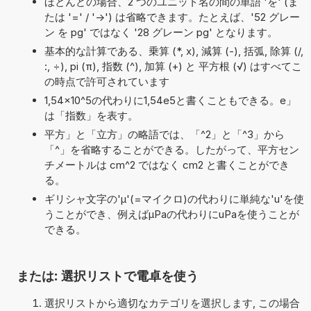
ほとんどの場合、2 つのユニット名の間の単語 'を' (ま
たは '=' / '->') は省略できます。たとえば、'52 グレー
ン を pg' ではなく '28 グレーン pg' となります。
基本的な計算である、乗算 (*, x), 減算 (-), 括弧, 除算 (/,
:, ÷), pi (π), 指数 (^), 加算 (+) と 平方根 (√) はすべてこ
の時点で許可されています
1,54×10^5の代わりに1,54e5と書くこともできる。e」
は「指数」を表す。
平方」と「立方」の略語では、「^2」と「^3」から
「^」を省略することができる。したがって、平方セン
チメートルは cm^2 ではなく cm2 と書くことができ
る。
ギリシャ文字の'μ'(=マイクロ)の代わりに単純な'u'を使
うことができ、例えばµPaの代わりにuPaを使うことが
できる。
または: 選択リストで電卓を使う
選択リストから適切なカテゴリを選択します, この場合