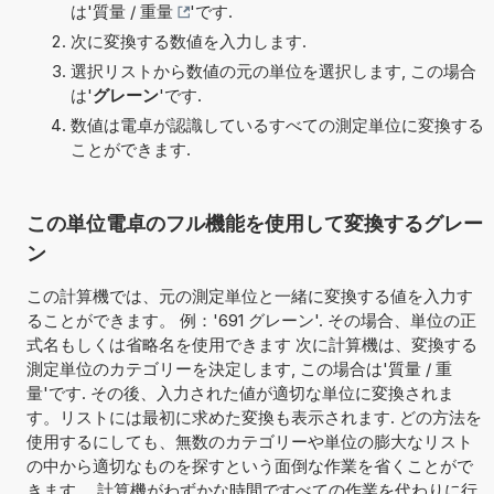
は'
質量 / 重量
'です.
次に変換する数値を入力します.
選択リストから数値の元の単位を選択します, この場合
は'
グレーン
'です.
数値は電卓が認識しているすべての測定単位に変換する
ことができます.
この単位電卓のフル機能を使用して変換するグレー
ン
この計算機では、元の測定単位と一緒に変換する値を入力す
ることができます。 例：'691 グレーン'. その場合、単位の正
式名もしくは省略名を使用できます 次に計算機は、変換する
測定単位のカテゴリーを決定します, この場合は'質量 / 重
量'です. その後、入力された値が適切な単位に変換されま
す。リストには最初に求めた変換も表示されます. どの方法を
使用するにしても、無数のカテゴリーや単位の膨大なリスト
の中から適切なものを探すという面倒な作業を省くことがで
きます。 計算機がわずかな時間ですべての作業を代わりに行