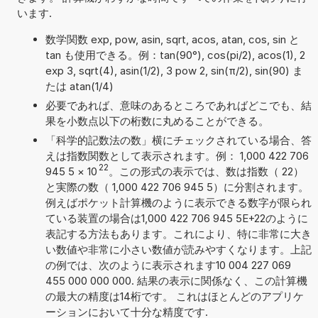
います.
数学関数 exp, pow, asin, sqrt, acos, atan, cos, sin と
tan も使用できる。例：tan(90°), cos(pi/2), acos(1), 2
exp 3, sqrt(4), asin(1/2), 3 pow 2, sin(π/2), sin(90) ま
たは atan(1/4)
必要であれば、意味のあるところであればどこでも、結
果を小数点以下の桁数に丸めることができる。
「科学的記数法の数」横にチェックされている場合、答
えは指数関数として表示されます。例： 1,000 422 706
22
945 5
×
10
。この形式の表示では、数は指数（ 22）
と実際の数（ 1,000 422 706 945 5）に分割されます。
例えばポケット計算機のように表示できる数字が限られ
ている装置の場合は1,000 422 706 945 5E+22のように
表記する方法もあります。これにより、特に非常に大き
い数値や非常に小さい数値が読みやすくなります。上記
の例では、次のように表示されます10 004 227 069
455 000 000 000. 結果の表示に関係なく、この計算機
の最大の精度は14桁です。 これはほとんどのアプリケ
ーションにおいて十分な精度です.