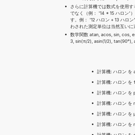
さらに計算機では数式を使用す
でなく（例： '14 * 15 
す。例： '12 ハロン + 13 ハロン'
わされた測定単位は当然互いに
数学関数 atan, acos, sin, cos,
3, sin(π/2), asin(1/2), tan(90°
計算機: ハロン を
計算機: ハロン を
計算機: ハロン を
計算機: ハロン を
計算機: ハロン を
計算機: ハロン を
計算機: ハロン を