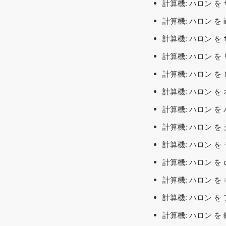
計算機: ハロン を 
計算機: ハロン を 
計算機: ハロン を 
計算機: ハロン を
計算機: ハロン を
計算機: ハロン を
計算機: ハロン を
計算機: ハロン を
計算機: ハロン を
計算機: ハロン を 
計算機: ハロン を
計算機: ハロン を
計算機: ハロン を