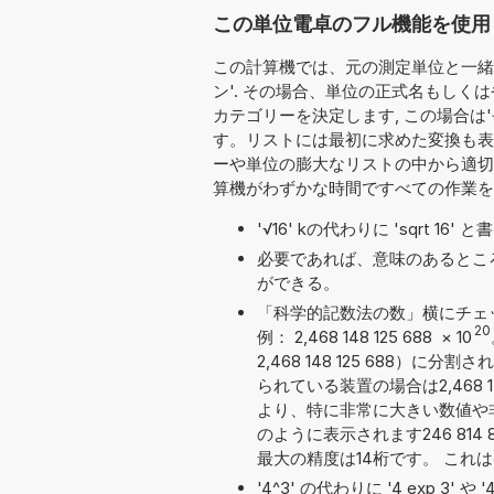
この単位電卓のフル機能を使用
この計算機では、元の測定単位と一緒に
ン'. その場合、単位の正式名もしく
カテゴリーを決定します, この場合は
す。リストには最初に求めた変換も表
ーや単位の膨大なリストの中から適切
算機がわずかな時間ですべての作業を
'√16' kの代わりに 'sqrt 1
必要であれば、意味のあるとこ
ができる。
「科学的記数法の数」横にチェ
20
例： 2,468 148 125 688
×
10
2,468 148 125 688
られている装置の場合は2,468 1
より、特に非常に大きい数値や
のように表示されます246 814 8
最大の精度は14桁です。 これ
'4^3' の代わりに '4 exp 3' 