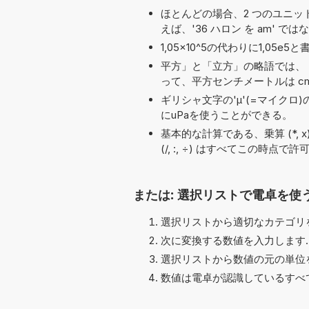
ほとんどの場合、2 つのユニット名の
えば、'36 ハロン を am' ではな
1,05×10^5の代わりに1,0
平方」と「立方」の略語では、「
って、平方センチメートルは cm
ギリシャ文字の'μ'(=マイクロ
にuPaを使うことができる。
基本的な計算である、乗算 (*, x), 減算 
(/, :, ÷) はすべてこの時点
または: 選択リストで電卓を使
選択リストから適切なカテゴリを
次に変換する数値を入力します.
選択リストから数値の元の単位を
数値は電卓が認識しているすべ