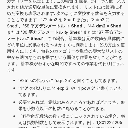
カテゴリーを決定します, この場合は'面積'です. その後、入力
された値が適切な単位に変換されます。リストには最初に求
めた変換も表示されます. 次のように変換する数値を入力する
こともできます：'72 dm2 を Shed' または '3 dm2 に
Shed'、'58
平方デシメートル -> Shed
'、'44
dm2 = Shed
'
または '30
平方デシメートル を Shed
' または '87
平方デシ
メートル に Shed
'。この場合、計算機は元の数値が具体的に
どの単位に変換されるべきかすぐに判断します. どの方法を使
用するにしても、無数のカテゴリーや単位の膨大なリストの
中から適切なものを探すという面倒な作業を省くことができ
ます。 計算機がわずかな時間ですべての作業を代わりに行い
ます.
'√25' kの代わりに 'sqrt 25' と書くこともできます。
'4^3' の代わりに '4 exp 3' や '4 pow 3' と書くことも
できます。
必要であれば、意味のあるところであればどこでも、結
果を小数点以下の桁数に丸めることができる。
「科学的記数法の数」横にチェックされている場合、答
えは指数関数として表示されます。例： 1,801 222 205
21