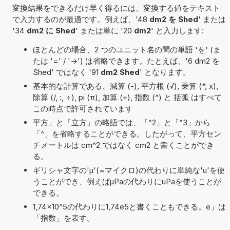
変換結果をできるだけ早く得るには、変換する値をテキスト
で入力するのが最適です。例えば、'48
dm2 を Shed
' または
'34
dm2 に Shed
' または単に '20
dm2
' と入力します:
ほとんどの場合、2 つのユニット名の間の単語 'を' (ま
たは '=' / '->') は省略できます。たとえば、'6 dm2 を
Shed' ではなく '91
dm2 Shed
' となります。
基本的な計算である、減算 (-), 平方根 (√), 乗算 (*, x),
除算 (/, :, ÷), pi (π), 加算 (+), 指数 (^) と 括弧 はすべて
この時点で許可されています
平方」と「立方」の略語では、「^2」と「^3」から
「^」を省略することができる。したがって、平方セン
チメートルは cm^2 ではなく cm2 と書くことができ
る。
ギリシャ文字の'μ'(=マイクロ)の代わりに単純な'u'を使
うことができ、例えばµPaの代わりにuPaを使うことが
できる。
1,74×10^5の代わりに1,74e5と書くこともできる。e」は
「指数」を表す。