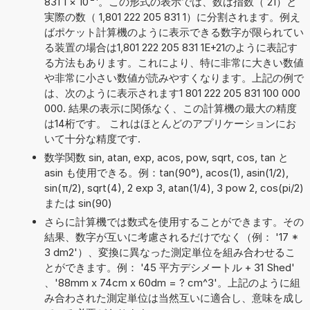
831 1
×
10
。この形式の表示では、数は指数（ 21）と
実際の数（ 1,801 222 205 831 1）に分割されます。例え
ばポケット計算機のように表示できる数字が限られてい
る装置の場合は1,801 222 205 831 1E+21のように表記す
る方法もあります。これにより、特に非常に大きい数値
や非常に小さい数値が読みやすくなります。上記の例で
は、次のように表示されます1 801 222 205 831 100 000
000. 結果の表示に関係なく、この計算機の最大の精度
は14桁です。 これはほとんどのアプリケーションにお
いて十分な精度です.
数学関数 sin, atan, exp, acos, pow, sqrt, cos, tan と
asin も使用できる。例：tan(90°), acos(1), asin(1/2),
sin(π/2), sqrt(4), 2 exp 3, atan(1/4), 3 pow 2, cos(pi/2)
または sin(90)
さらに計算機では数式を使用することができます。その
結果、数字が互いに考慮されるだけでなく（例： '17 *
3 dm2'）、変換に異なった測定単位を組み合わせるこ
とができます。例： '45 平方デシメートル + 31 Shed'
、'88mm x 74cm x 60dm = ? cm^3'。上記のように組
み合わされた測定単位は当然互いに適合し、意味を成し