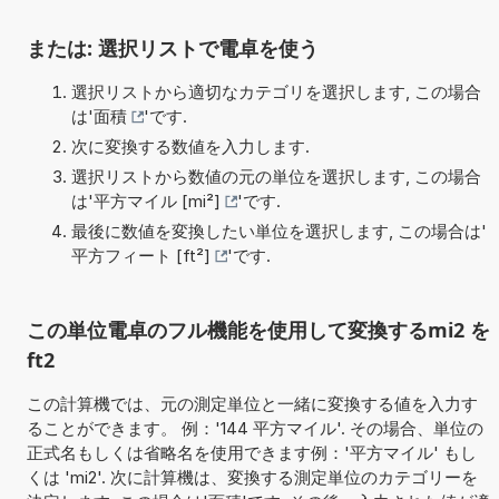
または: 選択リストで電卓を使う
選択リストから適切なカテゴリを選択します, この場合
は'
面積
'です.
次に変換する数値を入力します.
選択リストから数値の元の単位を選択します, この場合
は'
平方マイル [mi²]
'です.
最後に数値を変換したい単位を選択します, この場合は'
平方フィート [ft²]
'です.
この単位電卓のフル機能を使用して変換するmi2 を
ft2
この計算機では、元の測定単位と一緒に変換する値を入力す
ることができます。 例：'144 平方マイル'. その場合、単位の
正式名もしくは省略名を使用できます例：'平方マイル' もし
くは 'mi2'. 次に計算機は、変換する測定単位のカテゴリーを