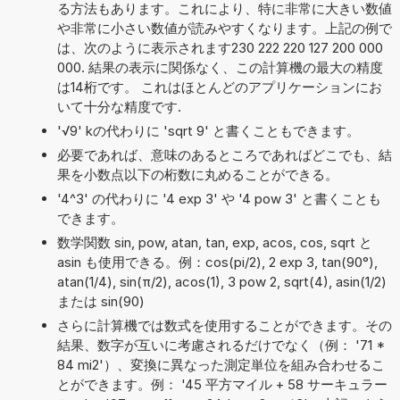
る方法もあります。これにより、特に非常に大きい数値
や非常に小さい数値が読みやすくなります。上記の例で
は、次のように表示されます230 222 220 127 200 000
000. 結果の表示に関係なく、この計算機の最大の精度
は14桁です。 これはほとんどのアプリケーションにお
いて十分な精度です.
'√9' kの代わりに 'sqrt 9' と書くこともできます。
必要であれば、意味のあるところであればどこでも、結
果を小数点以下の桁数に丸めることができる。
'4^3' の代わりに '4 exp 3' や '4 pow 3' と書くことも
できます。
数学関数 sin, pow, atan, tan, exp, acos, cos, sqrt と
asin も使用できる。例：cos(pi/2), 2 exp 3, tan(90°),
atan(1/4), sin(π/2), acos(1), 3 pow 2, sqrt(4), asin(1/2)
または sin(90)
さらに計算機では数式を使用することができます。その
結果、数字が互いに考慮されるだけでなく（例： '71 *
84 mi2'）、変換に異なった測定単位を組み合わせるこ
とができます。例： '45 平方マイル + 58 サーキュラー