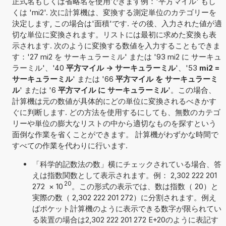
正式名もしくは省略名を使用できます例：'平方マイル' もし
くは 'mi2'. 次に計算機は、変換する測定単位のカテゴリーを
決定します, この場合は'面積'です. その後、入力された値が適
切な単位に変換されます。リストには最初に求めた変換も表
示されます. 次のように変換する数値を入力することもできま
す：'27 mi2 を サーキュラーミル' または '93 mi2 に サーキュ
ラーミル'、'40
平方マイル -> サーキュラーミル
'、'53
mi2 =
サーキュラーミル
' または '66
平方マイル を サーキュラーミ
ル
' または '6
平方マイル に サーキュラーミル
'。この場合、
計算機は元の数値が具体的にどの単位に変換されるべきかす
ぐに判断します. どの方法を使用するにしても、無数のカテゴ
リーや単位の膨大なリストの中から適切なものを探すという
面倒な作業を省くことができます。 計算機がわずかな時間で
すべての作業を代わりに行います.
「科学的記数法の数」横にチェックされている場合、答
えは指数関数として表示されます。例： 2,302 222 201
20
272
×
10
。この形式の表示では、数は指数（ 20）と
実際の数（ 2,302 222 201 272）に分割されます。例え
ばポケット計算機のように表示できる数字が限られてい
る装置の場合は2,302 222 201 272 E+20のように表記す