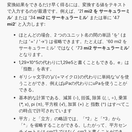
変換結果をできるだけ早く得るには、変換する値をテキスト
で入力するのが最適です。例えば、'21
mi2 を サーキュラーミ
ル
' または '34
mi2 に サーキュラーミル
' または単に '47
mi2
' と入力します:
ほとんどの場合、2 つのユニット名の間の単語 'を' (ま
たは '=' / '->') は省略できます。たとえば、'60 mi2 を
サーキュラーミル' ではなく '73
mi2 サーキュラーミル
'
となります。
1,29×10^5の代わりに1,29e5と書くこともできる。e」は
「指数」を表す。
ギリシャ文字の'μ'(=マイクロ)の代わりに単純な'u'を使
うことができ、例えばµPaの代わりにuPaを使うことが
できる。
基本的な計算である、減算 (-), 括弧, 除算 (/, :, ÷), 乗算
(*, x), pi (π), 平方根 (√), 加算 (+) と 指数 (^) はすべてこ
の時点で許可されています
平方」と「立方」の略語では、「^2」と「^3」から
「^」を省略することができる。したがって、平方セン
チメートルは cm^2 ではなく cm2 と書くことができ