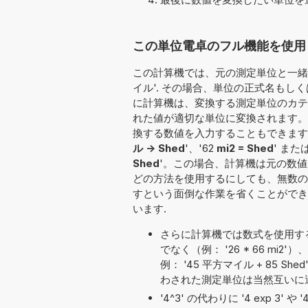
この単位電卓のフル機能を使用して
この計算機では、元の測定単位と一緒に
イル'. その場合、単位の正式名もしくは
に計算機は、変換する測定単位のカテゴ
れた値が適切な単位に変換されます。
換する数値を入力することもできます：'81 mi
ル -> Shed
'、'62
mi2 = Shed
' または
Shed
'。この場合、計算機は元の数
どの方法を使用するにしても、無数の
すという面倒な作業を省くことができ
います.
さらに計算機では数式を使用す
でなく（例： '26 * 66 m
例： '45 平方マイル + 85 Shed
わされた測定単位は当然互いに
'4^3' の代わりに '4 exp 3' 