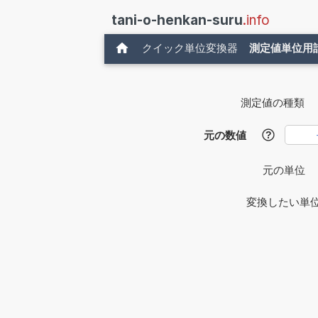
tani-o-henkan-suru
.info
クイック単位変換器
測定値単位用
測定値の種類
元の数値
?
元の単位
変換したい単