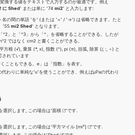
変換する値をテキストで入力するのが最適です。例え
2 に Shed
' または単に '74
mi2
' と入力します:
間の単語 'を' (または '=' / '->') は省略できます。たと
 '55
mi2 Shed
' となります。
^2」と「^3」から「^」を省略することができる。したが
^2 ではなく cm2 と書くことができる。
, 乗算 (*, x), 指数 (^), pi (π), 括弧, 除算 (/, :, ÷) と
許可されています
3e5と書くこともできる。e」は「指数」を表す。
)の代わりに単純な'u'を使うことができ、例えばµPaの代わり
う
選択します, この場合は'
面積
'です.
選択します, この場合は'
平方マイル [mi²]
'です.
択します, この場合は'
Shed
'です.