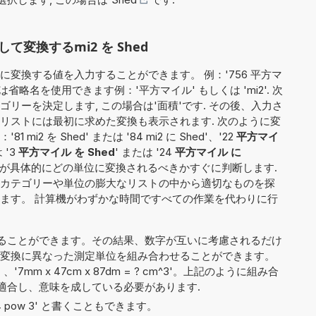
変換するmi2 を Shed
変換する値を入力することができます。 例：'756 平方マ
省略名を使用できます例：'平方マイル' もしくは 'mi2'. 次
リーを決定します, この場合は'面積'です. その後、入力さ
リストには最初に求めた変換も表示されます. 次のように変
2 を Shed' または '84 mi2 に Shed'、'22
平方マイ
 '3
平方マイル を Shed
' または '24
平方マイル に
値が具体的にどの単位に変換されるべきかすぐに判断します.
カテゴリーや単位の膨大なリストの中から適切なものを探
ます。 計算機がわずかな時間ですべての作業を代わりに行
ることができます。その結果、数字が互いに考慮されるだけ
i2'）、変換に異なった測定単位を組み合わせることができます。
' 、'7mm x 47cm x 87dm = ? cm^3'。上記のように組み合
適合し、意味を成している必要があります.
や '4 pow 3' と書くこともできます。