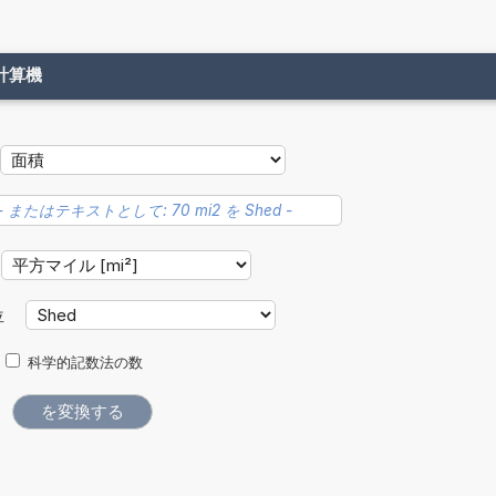
計算機
位
科学的記数法の数