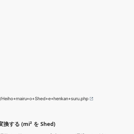
fo/Heiho+mairu+o+Shed+e+henkan+suru.php
換する (mi² を Shed)