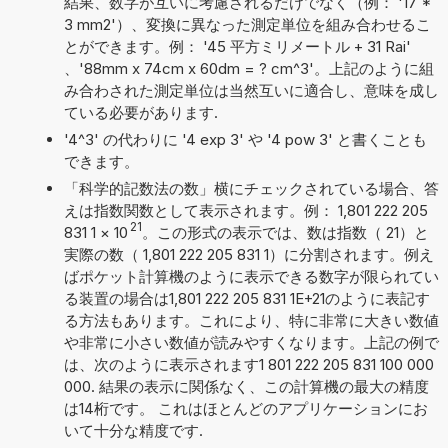
結果、数字が互いに考慮されるだけでなく（例： '17 *
3 mm2'）、変換に異なった測定単位を組み合わせるこ
とができます。例： '45 平方ミリメートル + 31 Rai'
、'88mm x 74cm x 60dm = ? cm^3'。上記のように組
み合わされた測定単位は当然互いに適合し、意味を成し
ている必要があります.
'4^3' の代わりに '4 exp 3' や '4 pow 3' と書くことも
できます。
「科学的記数法の数」横にチェックされている場合、答
えは指数関数として表示されます。例： 1,801 222 205
21
831 1
×
10
。この形式の表示では、数は指数（ 21）と
実際の数（ 1,801 222 205 831 1）に分割されます。例え
ばポケット計算機のように表示できる数字が限られてい
る装置の場合は1,801 222 205 831 1E+21のように表記す
る方法もあります。これにより、特に非常に大きい数値
や非常に小さい数値が読みやすくなります。上記の例で
は、次のように表示されます1 801 222 205 831 100 000
000. 結果の表示に関係なく、この計算機の最大の精度
は14桁です。 これはほとんどのアプリケーションにお
いて十分な精度です.