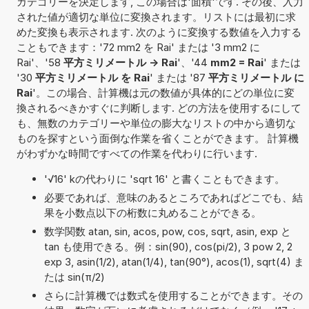
カテゴリーを決定します, この場合は'面積'です. その後、入力
された値が適切な単位に変換されます。リストには最初に求
めた変換も表示されます. 次のように変換する数値を入力する
こともできます：'72 mm2 を Rai' または '3 mm2 に
Rai'、'58
平方ミリメートル -> Rai
'、'44
mm2 = Rai
' または
'30
平方ミリメートル を Rai
' または '87
平方ミリメートル に
Rai
'。この場合、計算機は元の数値が具体的にどの単位に変
換されるべきかすぐに判断します. どの方法を使用するにして
も、無数のカテゴリーや単位の膨大なリストの中から適切な
ものを探すという面倒な作業を省くことができます。 計算機
がわずかな時間ですべての作業を代わりに行います.
'√16' kの代わりに 'sqrt 16' と書くこともできます。
必要であれば、意味のあるところであればどこでも、結
果を小数点以下の桁数に丸めることができる。
数学関数 atan, sin, acos, pow, cos, sqrt, asin, exp と
tan も使用できる。例：sin(90), cos(pi/2), 3 pow 2, 2
exp 3, asin(1/2), atan(1/4), tan(90°), acos(1), sqrt(4) ま
たは sin(π/2)
さらに計算機では数式を使用することができます。その