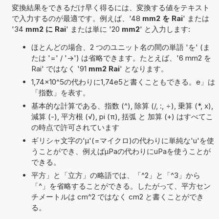
変換結果をできるだけ早く得るには、変換する値をテキスト
で入力するのが最適です。例えば、'48
mm2 を Rai
' または
'34
mm2 に Rai
' または単に '20
mm2
' と入力します:
ほとんどの場合、2 つのユニット名の間の単語 'を' (ま
たは '=' / '->') は省略できます。たとえば、'6 mm2 を
Rai' ではなく '91
mm2 Rai
' となります。
1,74×10^5の代わりに1,74e5と書くこともできる。e」は
「指数」を表す。
基本的な計算である、指数 (^), 除算 (/, :, ÷), 乗算 (*, x),
減算 (-), 平方根 (√), pi (π), 括弧 と 加算 (+) はすべてこ
の時点で許可されています
ギリシャ文字の'μ'(=マイクロ)の代わりに単純な'u'を使
うことができ、例えばµPaの代わりにuPaを使うことが
できる。
平方」と「立方」の略語では、「^2」と「^3」から
「^」を省略することができる。したがって、平方セン
チメートルは cm^2 ではなく cm2 と書くことができ
る。