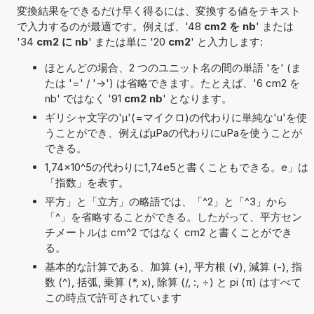
変換結果をできるだけ早く得るには、変換する値をテキスト
で入力するのが最適です。例えば、'48
cm2 を nb
' または
'34
cm2 に nb
' または単に '20
cm2
' と入力します:
ほとんどの場合、2 つのユニット名の間の単語 'を' (ま
たは '=' / '->') は省略できます。たとえば、'6 cm2 を
nb' ではなく '91
cm2 nb
' となります。
ギリシャ文字の'μ'(=マイクロ)の代わりに単純な'u'を使
うことができ、例えばµPaの代わりにuPaを使うことが
できる。
1,74×10^5の代わりに1,74e5と書くこともできる。e」は
「指数」を表す。
平方」と「立方」の略語では、「^2」と「^3」から
「^」を省略することができる。したがって、平方セン
チメートルは cm^2 ではなく cm2 と書くことができ
る。
基本的な計算である、加算 (+), 平方根 (√), 減算 (-), 指
数 (^), 括弧, 乗算 (*, x), 除算 (/, :, ÷) と pi (π) はすべて
この時点で許可されています