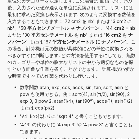
単位のカテゴリーを決定します, この場合は'面積'です. その
後、入力された値が適切な単位に変換されます。リストには
最初に求めた変換も表示されます. 次のように変換する数値を
入力することもできます：'72 cm2 を nb' または '3 cm2 に
nb'、'58
平方センチメートル -> ナノバーン
'、'44
cm2 = nb
'
または '30
平方センチメートル を nb
' または '16
cm2 を ナ
ノバーン
' または '87
平方センチメートル に ナノバーン
'。こ
の場合、計算機は元の数値が具体的にどの単位に変換される
べきかすぐに判断します. どの方法を使用するにしても、無数
のカテゴリーや単位の膨大なリストの中から適切なものを探
すという面倒な作業を省くことができます。 計算機がわずか
な時間ですべての作業を代わりに行います.
数学関数 atan, exp, cos, acos, sin, tan, sqrt, asin と
pow も使用できる。例：sqrt(4), sin(π/2), sin(90), 2
exp 3, 3 pow 2, atan(1/4), tan(90°), acos(1), asin(1/2)
または cos(pi/2)
'√4' kの代わりに 'sqrt 4' と書くこともできます。
'4^3' の代わりに '4 exp 3' や '4 pow 3' と書くことも
できます。