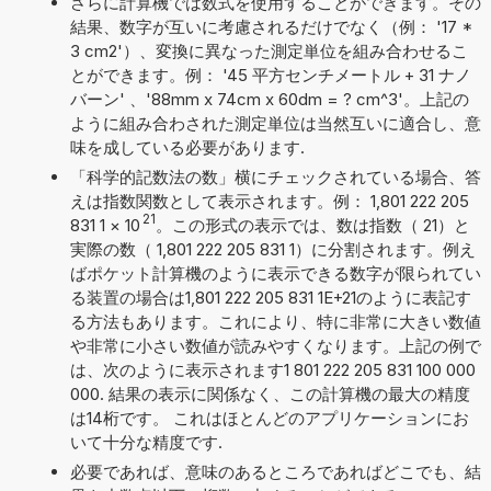
さらに計算機では数式を使用することができます。その
結果、数字が互いに考慮されるだけでなく（例： '17 *
3 cm2'）、変換に異なった測定単位を組み合わせるこ
とができます。例： '45 平方センチメートル + 31 ナノ
バーン' 、'88mm x 74cm x 60dm = ? cm^3'。上記の
ように組み合わされた測定単位は当然互いに適合し、意
味を成している必要があります.
「科学的記数法の数」横にチェックされている場合、答
えは指数関数として表示されます。例： 1,801 222 205
21
831 1
×
10
。この形式の表示では、数は指数（ 21）と
実際の数（ 1,801 222 205 831 1）に分割されます。例え
ばポケット計算機のように表示できる数字が限られてい
る装置の場合は1,801 222 205 831 1E+21のように表記す
る方法もあります。これにより、特に非常に大きい数値
や非常に小さい数値が読みやすくなります。上記の例で
は、次のように表示されます1 801 222 205 831 100 000
000. 結果の表示に関係なく、この計算機の最大の精度
は14桁です。 これはほとんどのアプリケーションにお
いて十分な精度です.
必要であれば、意味のあるところであればどこでも、結