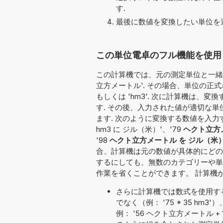
す.
最後に数値を変換したい単位を選
この単位電卓のフル機能を使用し
この計算機では、元の測定単位と一緒に
立方メートル'. その場合、単位の正
もしくは 'hm3'. 次に計算機は、
す. その後、入力された値が適切な
ます. 次のように変換する数値を入力するこ
hm3 に ジル（米）'、'79
ヘクト立方メ
'98
ヘクト立方メートル を ジル（米
合、計算機は元の数値が具体的にどの
するにしても、無数のカテゴリーや単
作業を省くことができます。 計算機
さらに計算機では数式を使用す
でなく（例： '75 * 35 
例： '56 ヘクト立方メートル + 16