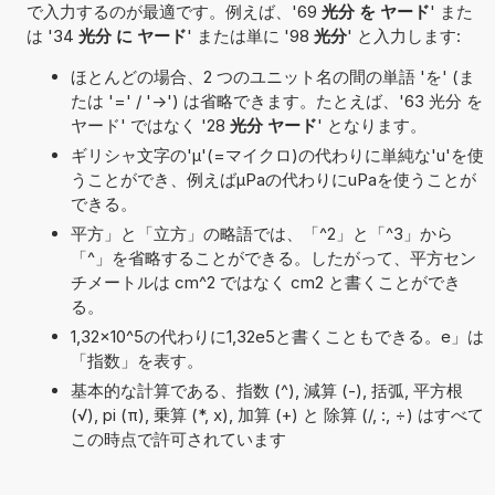
で入力するのが最適です。例えば、'69
光分 を ヤード
' また
は '34
光分 に ヤード
' または単に '98
光分
' と入力します:
ほとんどの場合、2 つのユニット名の間の単語 'を' (ま
たは '=' / '->') は省略できます。たとえば、'63 光分 を
ヤード' ではなく '28
光分 ヤード
' となります。
ギリシャ文字の'μ'(=マイクロ)の代わりに単純な'u'を使
うことができ、例えばµPaの代わりにuPaを使うことが
できる。
平方」と「立方」の略語では、「^2」と「^3」から
「^」を省略することができる。したがって、平方セン
チメートルは cm^2 ではなく cm2 と書くことができ
る。
1,32×10^5の代わりに1,32e5と書くこともできる。e」は
「指数」を表す。
基本的な計算である、指数 (^), 減算 (-), 括弧, 平方根
(√), pi (π), 乗算 (*, x), 加算 (+) と 除算 (/, :, ÷) はすべて
この時点で許可されています