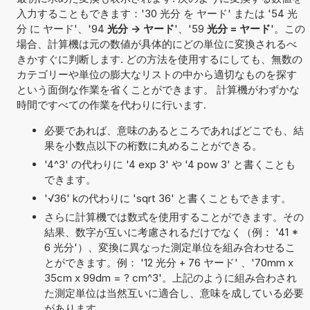
入力することもできます：'30 光分 を ヤード' または '54 光
分 に ヤード'、'94
光分 -> ヤード
'、'59
光分 = ヤード
'。この
場合、計算機は元の数値が具体的にどの単位に変換されるべ
きかすぐに判断します. どの方法を使用するにしても、無数の
カテゴリーや単位の膨大なリストの中から適切なものを探す
という面倒な作業を省くことができます。 計算機がわずかな
時間ですべての作業を代わりに行います.
必要であれば、意味のあるところであればどこでも、結
果を小数点以下の桁数に丸めることができる。
'4^3' の代わりに '4 exp 3' や '4 pow 3' と書くことも
できます。
'√36' kの代わりに 'sqrt 36' と書くこともできます。
さらに計算機では数式を使用することができます。その
結果、数字が互いに考慮されるだけでなく（例： '41 *
6 光分'）、変換に異なった測定単位を組み合わせるこ
とができます。例： '12 光分 + 76 ヤード' 、'70mm x
35cm x 99dm = ? cm^3'。上記のように組み合わされ
た測定単位は当然互いに適合し、意味を成している必要
があります.