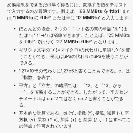
変換結果をできるだけ早く得るには、変換する値をテキスト
で入力するのが最適です。例えば、'88
MMBtu を ftlbf
' また
は '1
MMBtu に ftlbf
' または単に '13
MMBtu
' と入力します:
ほとんどの場合、2 つのユニット名の間の単語 'を' (ま
たは '=' / '->') は省略できます。たとえば、'25 MMBtu
を ftlbf' ではなく '37
MMBtu ftlbf
' となります。
ギリシャ文字の'μ'(=マイクロ)の代わりに単純な'u'を使
うことができ、例えばµPaの代わりにuPaを使うことが
できる。
1,27×10^5の代わりに1,27e5と書くこともできる。e」は
「指数」を表す。
平方」と「立方」の略語では、「^2」と「^3」から
「^」を省略することができる。したがって、平方セン
チメートルは cm^2 ではなく cm2 と書くことができ
る。
基本的な計算である、pi (π), 指数 (^), 括弧, 減算 (-), 平
方根 (√), 乗算 (*, x), 加算 (+) と 除算 (/, :, ÷) はすべてこ
の時点で許可されています