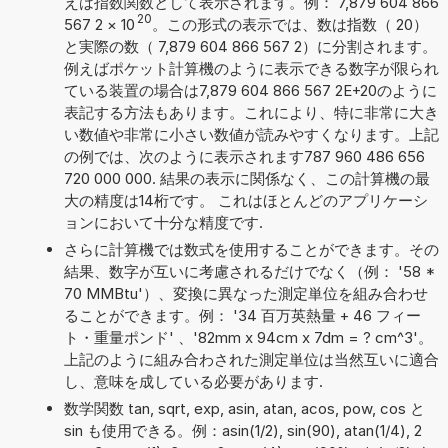
えは指数関数として表示されます。例： 7,879 604 866
20
567 2
×
10
。この形式の表示では、数は指数（ 20）
と実際の数（ 7,879 604 866 567 2）に分割されます。
例えばポケット計算機のように表示できる数字が限られ
ている装置の場合は7,879 604 866 567 2E+20のように
表記する方法もあります。これにより、特に非常に大き
い数値や非常に小さい数値が読みやすくなります。上記
の例では、次のように表示されます787 960 486 656
720 000 000. 結果の表示に関係なく、この計算機の最
大の精度は14桁です。 これはほとんどのアプリケーシ
ョンにおいて十分な精度です.
さらに計算機では数式を使用することができます。その
結果、数字が互いに考慮されるだけでなく（例： '58 *
70 MMBtu'）、変換に異なった測定単位を組み合わせ
ることができます。例： '34 百万英熱量 + 46 フィー
ト・重量ポンド' 、'82mm x 94cm x 7dm = ? cm^3'。
上記のように組み合わされた測定単位は当然互いに適合
し、意味を成している必要があります.
数学関数 tan, sqrt, exp, asin, atan, acos, pow, cos と
sin も使用できる。例：asin(1/2), sin(90), atan(1/4), 2