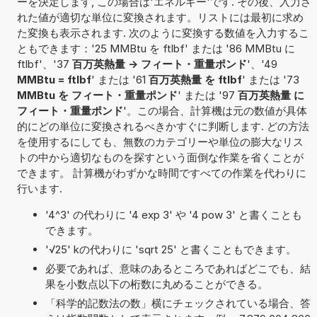
ーを決定します, この場合は'エネルギー'です. その後、入力さ
れた値が適切な単位に変換されます。リストには最初に求め
た変換も表示されます. 次のように変換する数値を入力するこ
ともできます：'25 MMBtu を ftlbf' または '86 MMBtu に
ftlbf'、'37
百万英熱量 -> フィート・重量ポンド
'、'49
MMBtu = ftlbf
' または '61
百万英熱量 を ftlbf
' または '73
MMBtu を フィート・重量ポンド
' または '97
百万英熱量 に
フィート・重量ポンド
'。この場合、計算機は元の数値が具体
的にどの単位に変換されるべきかすぐに判断します. どの方法
を使用するにしても、無数のカテゴリーや単位の膨大なリス
トの中から適切なものを探すという面倒な作業を省くことが
できます。 計算機がわずかな時間ですべての作業を代わりに
行います.
'4^3' の代わりに '4 exp 3' や '4 pow 3' と書くことも
できます。
'√25' kの代わりに 'sqrt 25' と書くこともできます。
必要であれば、意味のあるところであればどこでも、結
果を小数点以下の桁数に丸めることができる。
「科学的記数法の数」横にチェックされている場合、答