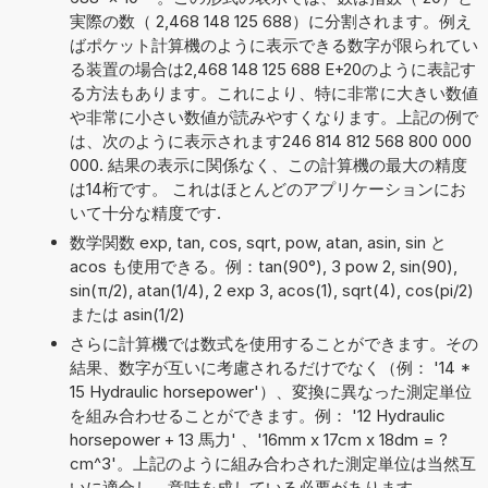
実際の数（ 2,468 148 125 688）に分割されます。例え
ばポケット計算機のように表示できる数字が限られてい
る装置の場合は2,468 148 125 688 E+20のように表記す
る方法もあります。これにより、特に非常に大きい数値
や非常に小さい数値が読みやすくなります。上記の例で
は、次のように表示されます246 814 812 568 800 000
000. 結果の表示に関係なく、この計算機の最大の精度
は14桁です。 これはほとんどのアプリケーションにお
いて十分な精度です.
数学関数 exp, tan, cos, sqrt, pow, atan, asin, sin と
acos も使用できる。例：tan(90°), 3 pow 2, sin(90),
sin(π/2), atan(1/4), 2 exp 3, acos(1), sqrt(4), cos(pi/2)
または asin(1/2)
さらに計算機では数式を使用することができます。その
結果、数字が互いに考慮されるだけでなく（例： '14 *
15 Hydraulic horsepower'）、変換に異なった測定単位
を組み合わせることができます。例： '12 Hydraulic
horsepower + 13 馬力' 、'16mm x 17cm x 18dm = ?
cm^3'。上記のように組み合わされた測定単位は当然互
いに適合し、意味を成している必要があります.