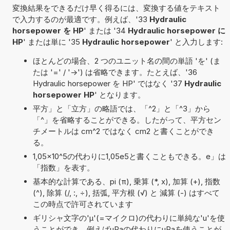
変換結果をできるだけ早く得るには、変換する値をテキスト
で入力するのが最適です。例えば、'33
Hydraulic
horsepower を HP
' または '34
Hydraulic horsepower に
HP
' または単に '35
Hydraulic horsepower
' と入力します:
ほとんどの場合、2 つのユニット名の間の単語 'を' (ま
たは '=' / '->') は省略できます。たとえば、'36
Hydraulic horsepower を HP' ではなく '37
Hydraulic
horsepower HP
' となります。
平方」と「立方」の略語では、「^2」と「^3」から
「^」を省略することができる。したがって、平方セン
チメートルは cm^2 ではなく cm2 と書くことができ
る。
1,05×10^5の代わりに1,05e5と書くこともできる。e」は
「指数」を表す。
基本的な計算である、pi (π), 乗算 (*, x), 加算 (+), 指数
(^), 除算 (/, :, ÷), 括弧, 平方根 (√) と 減算 (-) はすべて
この時点で許可されています
ギリシャ文字の'μ'(=マイクロ)の代わりに単純な'u'を使
うことができ、例えばµPaの代わりにuPaを使うことが