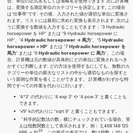
合、単位の正式名もしくは省略名を使用できます 次に計算機
は、変換する測定単位のカテゴリーを決定します, この場合
は'仕事率'です. その後、入力された値が適切な単位に変換さ
れます。リストには最初に求めた変換も表示されます. 次のよ
うに変換する数値を入力することもできます：'3 Hydraulic
horsepower を HP' または '9 Hydraulic horsepower に
HP'、'4
Hydraulic horsepower -> 馬力
'、'5
Hydraulic
horsepower = HP
' または '7
Hydraulic horsepower を
馬力
' または '9
Hydraulic horsepower に 馬力
'。この場
合、計算機は元の数値が具体的にどの単位に変換されるべき
かすぐに判断します. どの方法を使用するにしても、無数のカ
テゴリーや単位の膨大なリストの中から適切なものを探すと
いう面倒な作業を省くことができます。 計算機がわずかな時
間ですべての作業を代わりに行います.
'4^3' の代わりに '4 exp 3' や '4 pow 3' と書くことも
できます。
'√9' kの代わりに 'sqrt 9' と書くこともできます。
「科学的記数法の数」横にチェックされている場合、答
えは指数関数として表示されます。例： 2,468 148 125
20
688
×
10
。この形式の表示では、数は指数（ 20）と