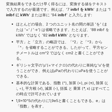
変換結果をできるだけ早く得るには、変換する値をテキスト
で入力するのが最適です。例えば、'7
inlbf を kWh
' または '1
inlbf に kWh
' または単に '94
inlbf
' と入力します:
ほとんどの場合、2 つのユニット名の間の単語 'を' (ま
たは '=' / '->') は省略できます。たとえば、'88 inlbf を
kWh' ではなく '82
inlbf kWh
' となります。
平方」と「立方」の略語では、「^2」と「^3」から
「^」を省略することができる。したがって、平方セン
チメートルは cm^2 ではなく cm2 と書くことができ
る。
ギリシャ文字の'μ'(=マイクロ)の代わりに単純な'u'を使
うことができ、例えばµPaの代わりにuPaを使うことが
できる。
基本的な計算である、指数 (^), 加算 (+), pi (π), 除算 (/,
:, ÷), 平方根 (√), 減算 (-), 括弧 と 乗算 (*, x) はすべてこ
の時点で許可されています
1,9×10^5の代わりに1,9e5と書くこともできる。e」は
「指数」を表す。