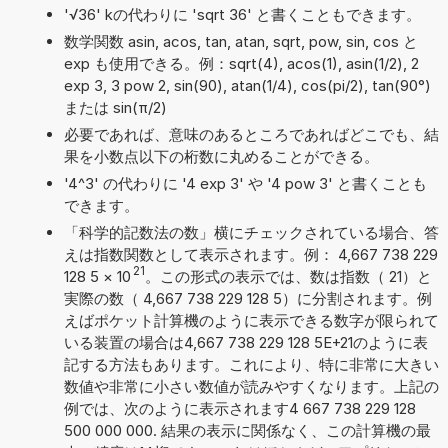
'√36' kの代わりに 'sqrt 36' と書くこともできます。
数学関数 asin, acos, tan, atan, sqrt, pow, sin, cos と
exp も使用できる。例：sqrt(4), acos(1), asin(1/2), 2
exp 3, 3 pow 2, sin(90), atan(1/4), cos(pi/2), tan(90°)
または sin(π/2)
必要であれば、意味のあるところであればどこでも、結
果を小数点以下の桁数に丸めることができる。
'4^3' の代わりに '4 exp 3' や '4 pow 3' と書くことも
できます。
「科学的記数法の数」横にチェックされている場合、答
えは指数関数として表示されます。例： 4,667 738 229
21
128 5
×
10
。この形式の表示では、数は指数（ 21）と
実際の数（ 4,667 738 229 128 5）に分割されます。例
えばポケット計算機のように表示できる数字が限られて
いる装置の場合は4,667 738 229 128 5E+21のように表
記する方法もあります。これにより、特に非常に大きい
数値や非常に小さい数値が読みやすくなります。上記の
例では、次のように表示されます4 667 738 229 128
500 000 000. 結果の表示に関係なく、この計算機の最