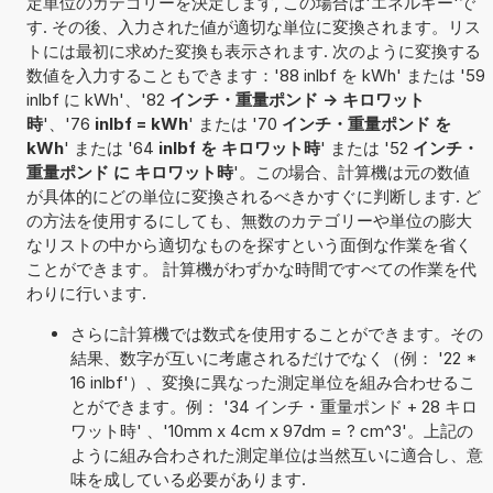
定単位のカテゴリーを決定します, この場合は'エネルギー'で
す. その後、入力された値が適切な単位に変換されます。リス
トには最初に求めた変換も表示されます. 次のように変換する
数値を入力することもできます：'88 inlbf を kWh' または '59
inlbf に kWh'、'82
インチ・重量ポンド -> キロワット
時
'、'76
inlbf = kWh
' または '70
インチ・重量ポンド を
kWh
' または '64
inlbf を キロワット時
' または '52
インチ・
重量ポンド に キロワット時
'。この場合、計算機は元の数値
が具体的にどの単位に変換されるべきかすぐに判断します. ど
の方法を使用するにしても、無数のカテゴリーや単位の膨大
なリストの中から適切なものを探すという面倒な作業を省く
ことができます。 計算機がわずかな時間ですべての作業を代
わりに行います.
さらに計算機では数式を使用することができます。その
結果、数字が互いに考慮されるだけでなく（例： '22 *
16 inlbf'）、変換に異なった測定単位を組み合わせるこ
とができます。例： '34 インチ・重量ポンド + 28 キロ
ワット時' 、'10mm x 4cm x 97dm = ? cm^3'。上記の
ように組み合わされた測定単位は当然互いに適合し、意
味を成している必要があります.