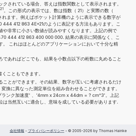
ックされている場合、答えは指数関数として表示されます。
21
。この形式の表示では、数は指数（ 21）と実際の数（
 4）に分割されます。例えばポケット計算機のように表示できる数字が
444 412 863 4E+21のように表記する方法もあります。こ
値や非常に小さい数値が読みやすくなります。上記の例で
444 412 863 400 000 000. 結果の表示に関係なく、こ
です。 これはほとんどのアプリケーションにおいて十分な精
ろであればどこでも、結果を小数点以下の桁数に丸めること
6' と書くこともできます。
ることができます。その結果、数字が互いに考慮されるだけ
ps2'）、変換に異なった測定単位を組み合わせることができます。
ランク加速度' 、'4mm x 24cm x 44dm = ? cm^3'。上記
位は当然互いに適合し、意味を成している必要があります.
会社情報
-
プライバシーポリシー
- © 2005-2026 by Thomas Hainke