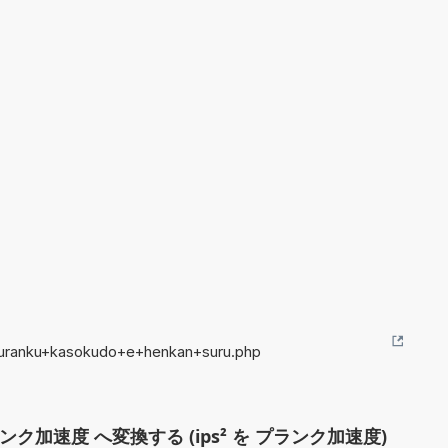
Puranku+kasokudo+e+henkan+suru.php
ンク加速度 へ変換する (ips² を プランク加速度)