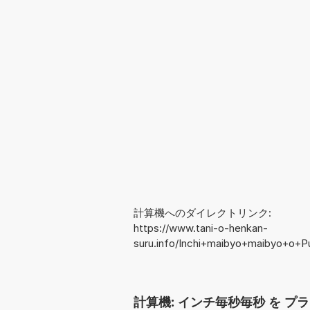
計算機へのダイレクトリンク:
https://www.tani-o-henkan-
suru.info/Inchi+maibyo+maibyo+o+
計算機: インチ毎秒毎秒 を プラ