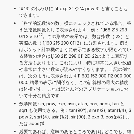
'4^3' の代わりに '4 exp 3' や '4 pow 3' と書くことも
できます。
「科学的記数法の数」横にチェックされている場合、答
えは指数関数として表示されます。例： 1,168 215 298
22
011 2
×
10
。この形式の表示では、数は指数（ 22）と
実際の数（ 1,168 215 298 011 2）に分割されます。例え
ばポケット計算機のように表示できる数字が限られてい
る装置の場合は1,168 215 298 011 2E+22のように表記す
る方法もあります。これにより、特に非常に大きい数値
や非常に小さい数値が読みやすくなります。上記の例で
は、次のように表示されます11 682 152 980 112 000 000
000. 結果の表示に関係なく、この計算機の最大の精度
は14桁です。 これはほとんどのアプリケーションにお
いて十分な精度です.
数学関数 sin, pow, exp, asin, atan, cos, acos, tan と
sqrt も使用できる。例：tan(90°), sin(π/2), atan(1/4), 3
pow 2, sqrt(4), asin(1/2), sin(90), 2 exp 3, cos(pi/2) ま
たは acos(1)
必要であれば、意味のあるところであればどこでも、結