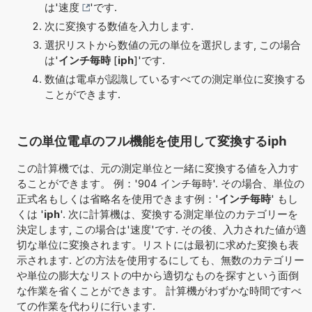
は'
速度
'です.
次に変換する数値を入力します.
選択リストから数値の元の単位を選択します, この場合
は'
インチ毎時
[
iph
]'です.
数値は電卓が認識しているすべての測定単位に変換する
ことができます.
この単位電卓のフル機能を使用して変換するiph
この計算機では、元の測定単位と一緒に変換する値を入力す
ることができます。 例：'904 インチ毎時'. その場合、単位の
正式名もしくは省略名を使用できます例：'
インチ毎時
' もし
くは '
iph
'. 次に計算機は、変換する測定単位のカテゴリーを
決定します, この場合は'速度'です. その後、入力された値が適
切な単位に変換されます。リストには最初に求めた変換も表
示されます. どの方法を使用するにしても、無数のカテゴリー
や単位の膨大なリストの中から適切なものを探すという面倒
な作業を省くことができます。 計算機がわずかな時間ですべ
ての作業を代わりに行います.