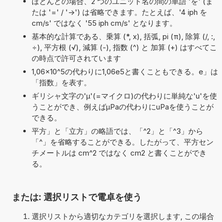
ほとんどの場合、2 つのユニット名の間の単語 'を' (ま
たは '=' / '->') は省略できます。たとえば、'4 iph を
cm/s' ではなく '55 iph cm/s' となります。
基本的な計算である、乗算 (*, x), 括弧, pi (π), 除算 (/, :,
÷), 平方根 (√), 減算 (-), 指数 (^) と 加算 (+) はすべてこ
の時点で許可されています
1,06×10^5の代わりに1,06e5と書くこともできる。e」は
「指数」を表す。
ギリシャ文字の'μ'(=マイクロ)の代わりに単純な'u'を使
うことができ、例えばµPaの代わりにuPaを使うことが
できる。
平方」と「立方」の略語では、「^2」と「^3」から
「^」を省略することができる。したがって、平方セン
チメートルは cm^2 ではなく cm2 と書くことができ
る。
または: 選択リストで電卓を使う
選択リストから適切なカテゴリを選択します, この場合