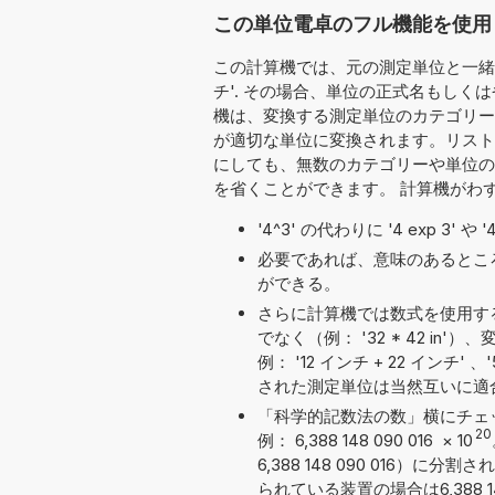
この単位電卓のフル機能を使用
この計算機では、元の測定単位と一緒に
チ'. その場合、単位の正式名もしく
機は、変換する測定単位のカテゴリーを
が適切な単位に変換されます。リスト
にしても、無数のカテゴリーや単位の
を省くことができます。 計算機がわ
'4^3' の代わりに '4 exp 3' 
必要であれば、意味のあるとこ
ができる。
さらに計算機では数式を使用す
でなく（例： '32 * 42 i
例： '12 インチ + 22 インチ' 、
された測定単位は当然互いに適
「科学的記数法の数」横にチェ
20
例： 6,388 148 090 016
×
10
6,388 148 090 016
られている装置の場合は6,388 1