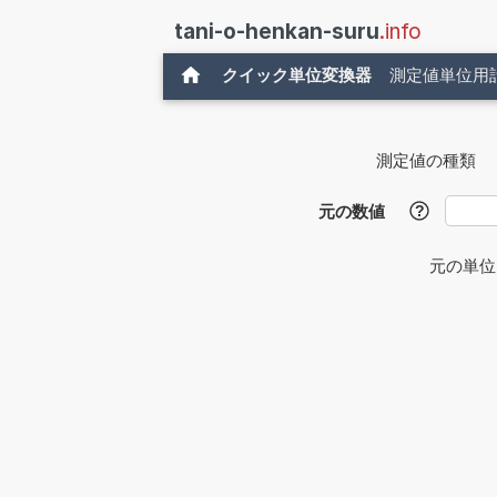
tani-o-henkan-suru
.info
クイック単位変換器
測定値単位用
測定値の種類
元の数値
?
元の単