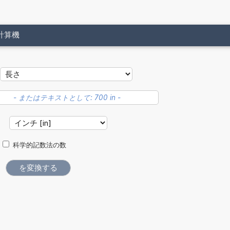
計算機
位
科学的記数法の数