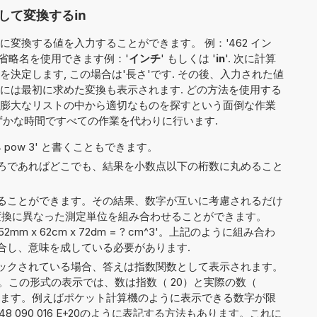
して変換するin
変換する値を入力することができます。 例：'462 イン
は省略名を使用できます例：'
インチ
' もしくは '
in
'. 次に計算
決定します, この場合は'長さ'です. その後、入力された値
には最初に求めた変換も表示されます. どの方法を使用する
膨大なリストの中から適切なものを探すという面倒な作業
ずかな時間ですべての作業を代わりに行います.
や '4 pow 3' と書くこともできます。
ろであればどこでも、結果を小数点以下の桁数に丸めること
ることができます。その結果、数字が互いに考慮されるだけ
n'）、変換に異なった測定単位を組み合わせることができます。
'52mm x 62cm x 72dm = ? cm^3'。上記のように組み合わ
合し、意味を成している必要があります.
ックされている場合、答えは指数関数として表示されます。
。この形式の表示では、数は指数（ 20）と実際の数（
）に分割されます。例えばポケット計算機のように表示できる数字が限
48 090 016 E+20のように表記する方法もあります。これに