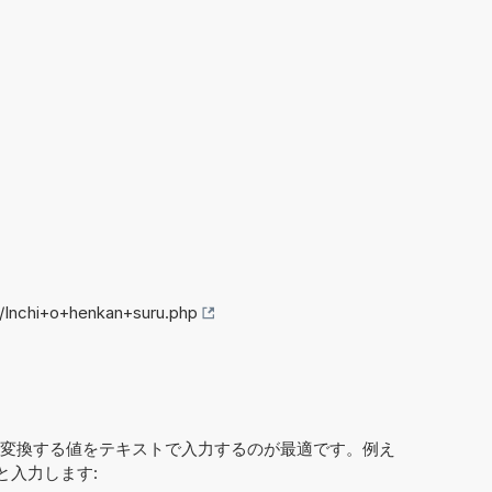
o/Inchi+o+henkan+suru.php
変換する値をテキストで入力するのが最適です。例え
 と入力します: