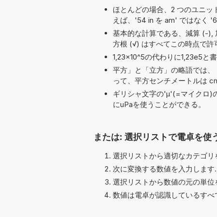
ほとんどの場合、2 つのユニット名の
えば、'54 in を am' ではなく '
基本的な計算である、減算 (-), 加算 (+),
方根 (√) はすべてこの時点で
1,23×10^5の代わりに1,2
平方」と「立方」の略語では、「
って、平方センチメートルは cm
ギリシャ文字の'μ'(=マイクロ
にuPaを使うことができる。
または: 選択リストで電卓を使
選択リストから適切なカテゴリを
次に変換する数値を入力します.
選択リストから数値の元の単位を
数値は電卓が認識しているすべ