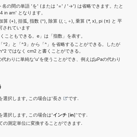
間の単語 'を' (または '=' / '->') は省略できます。たと
64 in am' となります。
 括弧, 指数 (^), 除算 (/, :, ÷), 乗算 (*, x), pi (π) と 平
許可されています
3e5と書くこともできる。e」は「指数」を表す。
^2」と「^3」から「^」を省略することができる。したが
^2 ではなく cm2 と書くことができる。
)の代わりに単純な'u'を使うことができ、例えばµPaの代わり
う
選択します, この場合は'
長さ
'です.
選択します, この場合は'
インチ
[
in
]'です.
ての測定単位に変換することができます.