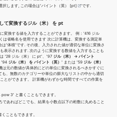
択します, この場合は'
パイント（英） [pt]
'です.
て変換するジル（米） を pt
変換する値を入力することができます。 例：'416 ジル
しくは省略名を使用できます 次に計算機は、変換する測定単
合は'体積'です. その後、入力された値が適切な単位に変換さ
も表示されます. 次のように変換する数値を入力することも
 '28 ジル（米） に pt'、'97
ジル（米） -> パイント
 '94
ジル（米） を パイント（英）
' または '59
ジル（米）
算機は元の数値が具体的にどの単位に変換されるべきかすぐに
しても、無数のカテゴリーや単位の膨大なリストの中から適切
ことができます。 計算機がわずかな時間ですべての作業を
や '4 pow 3' と書くこともできます。
ろであればどこでも、結果を小数点以下の桁数に丸めること
6' と書くこともできます。