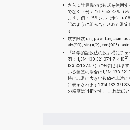
さらに計算機では数式を使用す
でなく（例： '21 * 53 
ます。例： '56 ジル（米） + 88 
記のように組み合わされた測定
す.
数学関数 sin, pow, tan, asin, 
sin(90), sin(π/2), tan(90°), as
「科学的記数法の数」横にチェ
21
例： 1,314 133 321 374 7
×
10
133 321 374 7）に分
いる装置の場合は1,314 133 
特に非常に大きい数値や非常に
に表示されます1 314 133 321
の精度は14桁です。 これはほ