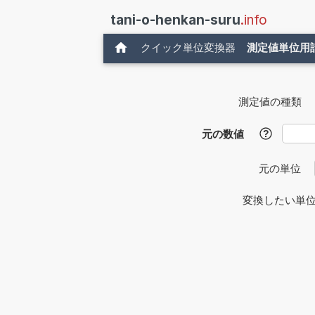
tani-o-henkan-suru
.info
クイック単位変換器
測定値単位用
測定値の種類
元の数値
?
元の単位
変換したい単