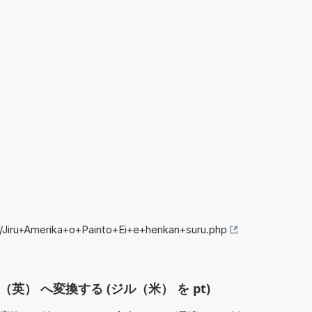
o/Jiru+Amerika+o+Painto+Ei+e+henkan+suru.php
（英） へ変換する (ジル（米） を pt)