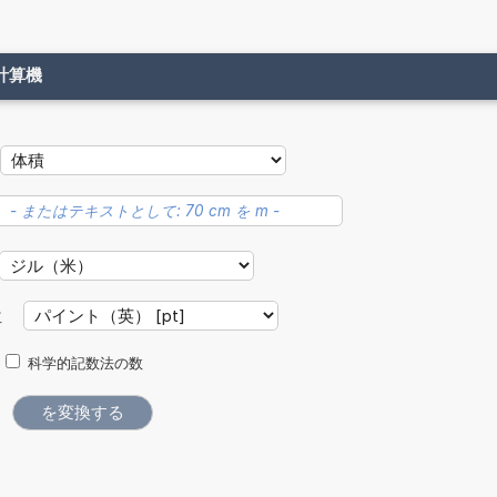
計算機
位
科学的記数法の数