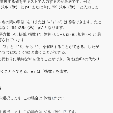
変換する値をテキストで入力するのが最適です。例え
7
ジル（米） に pt
' または単に '99
ジル（米）
' と入力しま
間の単語 'を' (または '=' / '->') は省略できます。たと
はなく '64
ジル（米） pt
' となります。
), 括弧, 指数 (^), 除算 (/, :, ÷), pi (π), 加算 (+) と 乗
で許可されています
^2」と「^3」から「^」を省略することができる。したが
^2 ではなく cm2 と書くことができる。
)の代わりに単純な'u'を使うことができ、例えばµPaの代わり
7e5と書くこともできる。e」は「指数」を表す。
う
選択します, この場合は'
体積
'です.
選択します, この場合は'
ジル（米）
'です.