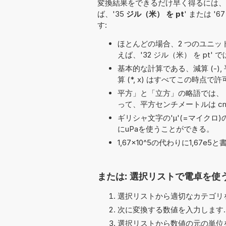
変換結果をできるだけ早く得るには、
ば、'35
ジル（米） を pt
' または '6
す:
ほとんどの場合、2 つのユニット名の
えば、'32 ジル（米） を pt' で
基本的な計算である、減算 (-), 平方根 (√
算 (*, x) はすべてこの時点
平方」と「立方」の略語では、「
って、平方センチメートルは cm
ギリシャ文字の'μ'(=マイクロ
にuPaを使うことができる。
1,67×10^5の代わりに1,6
または: 選択リストで電卓を使
選択リストから適切なカテゴリを
次に変換する数値を入力します.
選択リストから数値の元の単位を