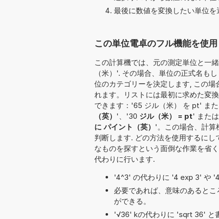
最後に数値を変換したい単位を選
この単位電卓のフル機能を使用し
この計算機では、元の測定単位と一緒に
（米）'. その場合、単位の正式名も
位のカテゴリーを決定します, この場
れます。リストには最初に求めた変換
できます：'65 ジル（米） を pt' または
（英）
'、'30
ジル（米） = pt
' または
に パイント（英）
'。この場合、計
判断します. どの方法を使用するに
なものを探すという面倒な作業を省く
代わりに行います.
'4^3' の代わりに '4 exp 3' 
必要であれば、意味のあるとこ
ができる。
'√36' kの代わりに 'sqrt 3