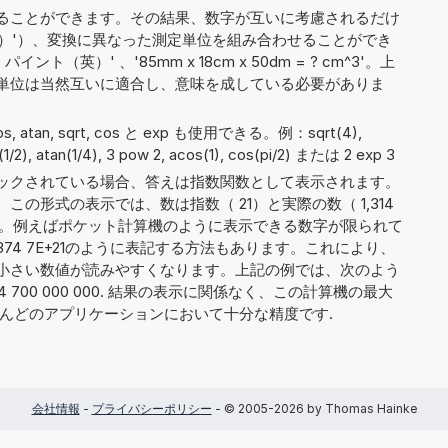
ることができます。その結果、数字が互いに考慮されるだけ
ジル（米）'）、変換に異なった測定単位を組み合わせることができ
パイント（英）' 、'85mm x 18cm x 50dm = ? cm^3'。上
単位は当然互いに適合し、意味を成している必要がありま
acos, atan, sqrt, cos と exp も使用できる。例：sqrt(4),
in(1/2), atan(1/4), 3 pow 2, acos(1), cos(pi/2) または 2 exp 3
ックされている場合、答えは指数関数として表示されます。
。この形式の表示では、数は指数（ 21）と実際の数（ 1,314
割されます。例えばポケット計算機のように表示できる数字が限られて
321 374 7E+21のように表記する方法もあります。これにより、
小さい数値が読みやすくなります。上記の例では、次のよう
 374 700 000 000. 結果の表示に関係なく、この計算機の最大
とんどのアプリケーションにおいて十分な精度です.
会社情報
-
プライバシーポリシー
- © 2005-2026 by Thomas Hainke