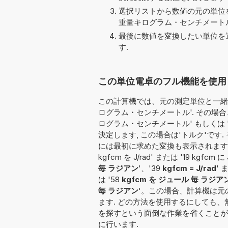
選択リストから数値の元の単位を
重量キログラム・センチメートル [
最後に数値を変換したい単位を選
す.
この単位電卓のフル機能を使用して変
この計算機では、元の測定単位と一緒に
ログラム・センチメートル'. その場
ログラム・センチメートル' もしくは 
決定します, この場合は'トルク'で
には最初に求めた変換も表示されます.
kgfcm を J/rad' または '19 kgfcm に 
毎 ラジアン
'、'39
kgfcm = J/rad
' 
は '58
kgfcm を ジュール 毎 ラジア
毎 ラジアン
'。この場合、計算機は
ます. どの方法を使用するにしても
を探すという面倒な作業を省くことが
に行います.