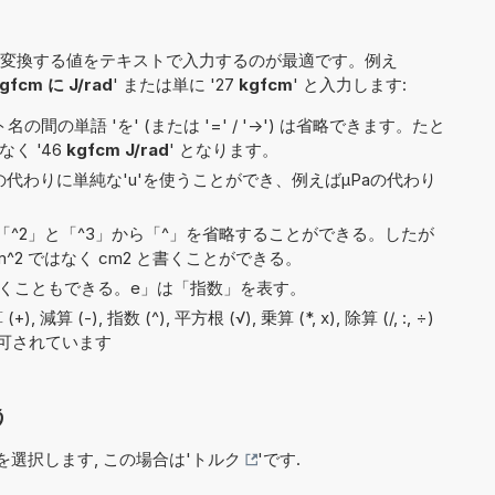
変換する値をテキストで入力するのが最適です。例え
gfcm に J/rad
' または単に '27
kgfcm
' と入力します:
間の単語 'を' (または '=' / '->') は省略できます。たと
はなく '46
kgfcm J/rad
' となります。
)の代わりに単純な'u'を使うことができ、例えばµPaの代わり
^2」と「^3」から「^」を省略することができる。したが
^2 ではなく cm2 と書くことができる。
2e5と書くこともできる。e」は「指数」を表す。
 (-), 指数 (^), 平方根 (√), 乗算 (*, x), 除算 (/, :, ÷)
で許可されています
う
選択します, この場合は'
トルク
'です.