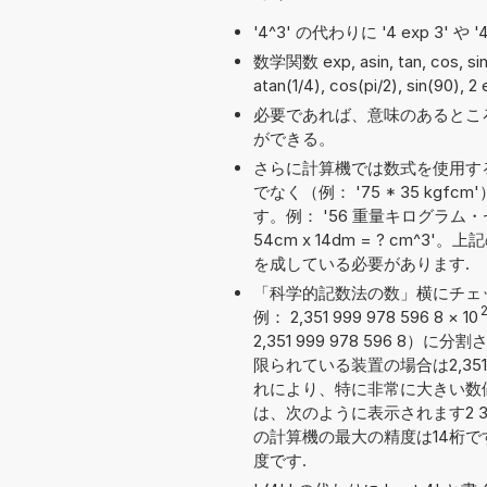
'4^3' の代わりに '4 exp 3' 
数学関数 exp, asin, tan, cos, 
atan(1/4), cos(pi/2), sin(90), 
必要であれば、意味のあるとこ
ができる。
さらに計算機では数式を使用す
でなく（例： '75 * 35 k
す。例： '56 重量キログラム・セ
54cm x 14dm = ? c
を成している必要があります.
「科学的記数法の数」横にチェ
2
例： 2,351 999 978 596 8
×
10
2,351 999 978 596
限られている装置の場合は2,351 
れにより、特に非常に大きい数
は、次のように表示されます2 351 
の計算機の最大の精度は14桁
度です.