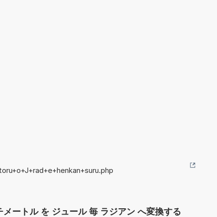
etoru+o+J+rad+e+henkan+suru.php
メートル を ジュール 毎 ラジアン へ変換する