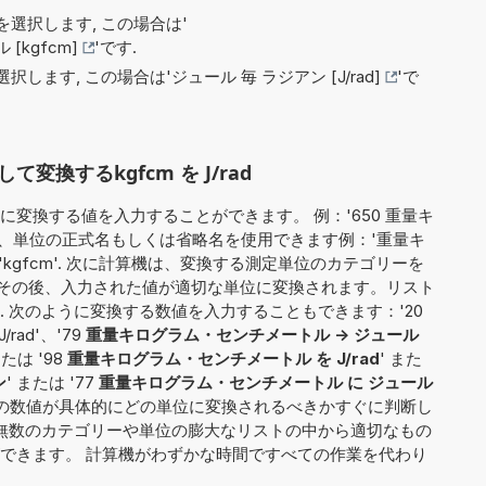
選択します, この場合は'
kgfcm]
'です.
択します, この場合は'
ジュール 毎 ラジアン [J/rad]
'で
換するkgfcm を J/rad
変換する値を入力することができます。 例：'650 重量キ
合、単位の正式名もしくは省略名を使用できます例：'重量キ
'kgfcm'. 次に計算機は、変換する測定単位のカテゴリーを
す. その後、入力された値が適切な単位に変換されます。リスト
 次のように変換する数値を入力することもできます：'20
J/rad'、'79
重量キログラム・センチメートル -> ジュール
または '98
重量キログラム・センチメートル を J/rad
' また
ン
' または '77
重量キログラム・センチメートル に ジュール
元の数値が具体的にどの単位に変換されるべきかすぐに判断し
、無数のカテゴリーや単位の膨大なリストの中から適切なもの
できます。 計算機がわずかな時間ですべての作業を代わり