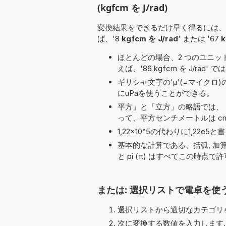
(kgfcm を J/rad)
変換結果をできるだけ早く得るには、
ば、'8
kgfcm を J/rad
' または '67
k
ほとんどの場合、2 つのユニット名の
えば、'86 kgfcm を J/rad' で
ギリシャ文字の'μ'(=マイクロ
にuPaを使うことができる。
平方」と「立方」の略語では、「
って、平方センチメートルは cm
1,22×10^5の代わりに1,2
基本的な計算である、括弧, 加算 (+), 減算
と pi (π) はすべてこの時点
または: 選択リストで電卓を使
選択リストから適切なカテゴリを
次に変換する数値を入力します.