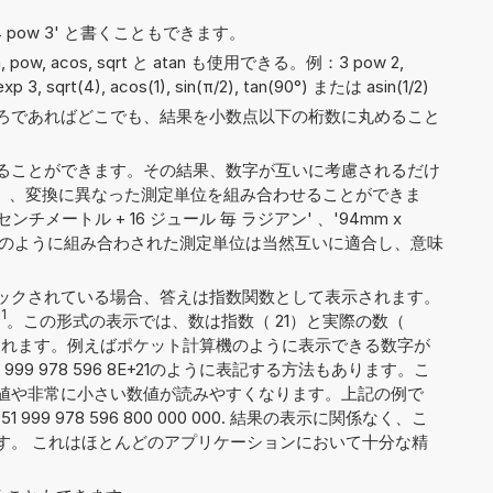
や '4 pow 3' と書くこともできます。
sin, pow, acos, sqrt と atan も使用できる。例：3 pow 2,
2 exp 3, sqrt(4), acos(1), sin(π/2), tan(90°) または asin(1/2)
ろであればどこでも、結果を小数点以下の桁数に丸めること
ることができます。その結果、数字が互いに考慮されるだけ
gfcm'）、変換に異なった測定単位を組み合わせることができま
ンチメートル + 16 ジュール 毎 ラジアン' 、'94mm x
m^3'。上記のように組み合わされた測定単位は当然互いに適合し、意味
ックされている場合、答えは指数関数として表示されます。
1
。この形式の表示では、数は指数（ 21）と実際の数（
 8）に分割されます。例えばポケット計算機のように表示できる数字が
999 978 596 8E+21のように表記する方法もあります。こ
値や非常に小さい数値が読みやすくなります。上記の例で
999 978 596 800 000 000. 結果の表示に関係なく、こ
です。 これはほとんどのアプリケーションにおいて十分な精