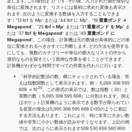
定します, この場合は'力'です. その後、入力された値が適切な
単位に変換されます。リストには最初に求めた変換も表示さ
れます. 次のように変換する数値を入力することもできま
す：'13 lbf を Mp' または '44 lbf に Mp'、'19
重量ポンド ->
Megapond
'、'25
lbf = Mp
' または '31
重量ポンド を Mp
' ま
たは '37
lbf を Megapond
' または '49
重量ポンド に
Megapond
'。この場合、計算機は元の数値が具体的にどの単
位に変換されるべきかすぐに判断します. どの方法を使用する
にしても、無数のカテゴリーや単位の膨大なリストの中から
適切なものを探すという面倒な作業を省くことができます。
計算機がわずかな時間ですべての作業を代わりに行います.
「科学的記数法の数」横にチェックされている場合、答
えは指数関数として表示されます。例： 5,095 308 595
20
608
×
10
。この形式の表示では、数は指数（ 20）と
実際の数（ 5,095 308 595 608）に分割されます。例え
ばポケット計算機のように表示できる数字が限られてい
る装置の場合は5,095 308 595 608 E+20のように表記
する方法もあります。これにより、特に非常に大きい数
値や非常に小さい数値が読みやすくなります。上記の例
では、次のように表示されます509 530 859 560 800