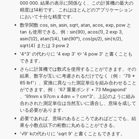
000 000. 結果の表示に関係なく、この計算機の最大の
精度は14桁です。 これはほとんどのアプリケーション
において十分な精度です.
数学関数 cos, sin, asin, sqrt, atan, acos, exp, pow と
tan も使用できる。例：sin(90), acos(1), 2 exp 3,
asin(1/2), atan(1/4), tan(90°), cos(pi/2), sin(π/2),
sqrt(4) または 3 pow 2
'4^3' の代わりに '4 exp 3' や '4 pow 3' と書くことも
できます。
さらに計算機では数式を使用することができます。その
結果、数字が互いに考慮されるだけでなく（例： '79 *
85 lbf'）、変換に異なった測定単位を組み合わせること
ができます。例： '67 重量ポンド + 73 Megapond'
、'91mm x 97cm x 4dm = ? cm^3'。上記のように組み
合わされた測定単位は当然互いに適合し、意味を成して
いる必要があります.
必要であれば、意味のあるところであればどこでも、結
果を小数点以下の桁数に丸めることができる。
'√9' kの代わりに 'sqrt 9' と書くこともできます。