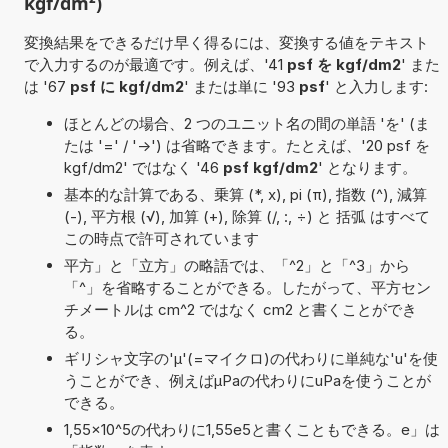
kgf/dm²)
変換結果をできるだけ早く得るには、変換する値をテキスト
で入力するのが最適です。例えば、'41
psf を kgf/dm2
' また
は '67
psf に kgf/dm2
' または単に '93
psf
' と入力します:
ほとんどの場合、2 つのユニット名の間の単語 'を' (ま
たは '=' / '->') は省略できます。たとえば、'20 psf を
kgf/dm2' ではなく '46
psf kgf/dm2
' となります。
基本的な計算である、乗算 (*, x), pi (π), 指数 (^), 減算
(-), 平方根 (√), 加算 (+), 除算 (/, :, ÷) と 括弧 はすべて
この時点で許可されています
平方」と「立方」の略語では、「^2」と「^3」から
「^」を省略することができる。したがって、平方セン
チメートルは cm^2 ではなく cm2 と書くことができ
る。
ギリシャ文字の'μ'(=マイクロ)の代わりに単純な'u'を使
うことができ、例えばµPaの代わりにuPaを使うことが
できる。
1,55×10^5の代わりに1,55e5と書くこともできる。e」は