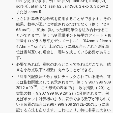
tan も使用できる。例：sin(π/2), tan(90°), cos(pi/2),
sqrt(4), atan(1/4), asin(1/2), sin(90), 2 exp 3, 3 pow 2
または acos(1)
さらに計算機では数式を使用することができます。その
結果、数字が互いに考慮されるだけでなく（例： '42 *
68 psf'）、変換に異なった測定単位を組み合わせるこ
とができます。例： '89 重量ポンド毎平方フィート + 16
重量キログラム毎平方デシメートル' 、'94mm x 21cm x
47dm = ? cm^3'。上記のように組み合わされた測定単
位は当然互いに適合し、意味を成している必要がありま
す.
必要であれば、意味のあるところであればどこでも、結
果を小数点以下の桁数に丸めることができる。
「科学的記数法の数」横にチェックされている場合、答
えは指数関数として表示されます。例： 9,967 999 909
20
291 2
×
10
。この形式の表示では、数は指数（ 20）と
実際の数（ 9,967 999 909 291 2）に分割されます。例
えばポケット計算機のように表示できる数字が限られて
いる装置の場合は9,967 999 909 291 2E+20のように表
記する方法もあります。これにより、特に非常に大きい