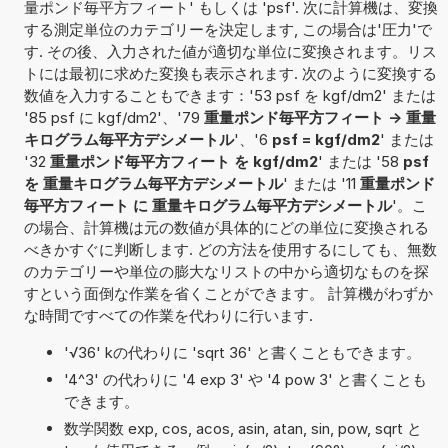
量ポンド毎平方フィート' もしくは 'psf'. 次に計算機は、変換
する測定単位のカテゴリーを決定します, この場合は'圧力'で
す. その後、入力された値が適切な単位に変換されます。リス
トには最初に求めた変換も表示されます. 次のように変換する
数値を入力することもできます：'53 psf を kgf/dm2' または
'85 psf に kgf/dm2'、'79
重量ポンド毎平方フィート -> 重量
キログラム毎平方デシメートル
'、'6
psf = kgf/dm2
' または
'32
重量ポンド毎平方フィート を kgf/dm2
' または '58
psf
を 重量キログラム毎平方デシメートル
' または '11
重量ポンド
毎平方フィート に 重量キログラム毎平方デシメートル
'。こ
の場合、計算機は元の数値が具体的にどの単位に変換される
べきかすぐに判断します. どの方法を使用するにしても、無数
のカテゴリーや単位の膨大なリストの中から適切なものを探
すという面倒な作業を省くことができます。 計算機がわずか
な時間ですべての作業を代わりに行います.
'√36' kの代わりに 'sqrt 36' と書くこともできます。
'4^3' の代わりに '4 exp 3' や '4 pow 3' と書くことも
できます。
数学関数 exp, cos, acos, asin, atan, sin, pow, sqrt と