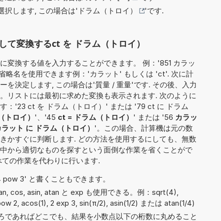
択します, この場合は'
ドラム（トロイ）
'です.
て変換するct を ドラム（トロイ）
変換する値を入力することができます。 例：'851 カラッ
略名を使用できます例：'カラット' もしくは 'ct'. 次に計
決定します, この場合は'質量 / 重量'です. その後、入力
。リストには最初に求めた変換も表示されます. 次のように
3 ct を ドラム（トロイ）' または '79 ct に ドラム
ム（トロイ）
'、'45
ct = ドラム（トロイ）
' または '56
カラッ
カラット に ドラム（トロイ）
'。この場合、計算機は元の数
きかすぐに判断します. どの方法を使用するにしても、無数
中から適切なものを探すという面倒な作業を省くことがで
べての作業を代わりに行います.
や '4 pow 3' と書くこともできます。
 tan, cos, asin, atan と exp も使用できる。例：sqrt(4),
 pow 2, acos(1), 2 exp 3, sin(π/2), asin(1/2) または atan(1/4)
ろであればどこでも、結果を小数点以下の桁数に丸めること