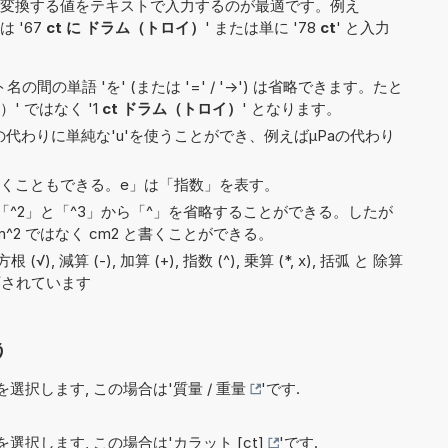
変換する値をテキストで入力するのが最適です。例え
は '67
ct に ドラム（トロイ）
' または単に '78
ct
' と入力
間の単語 'を' (または '=' / '->') は省略できます。たと
）' ではなく '1
ct ドラム（トロイ）
' となります。
)の代わりに単純な'u'を使うことができ、例えばµPaの代わり
5e5と書くこともできる。e」は「指数」を表す。
^2」と「^3」から「^」を省略することができる。したが
^2 ではなく cm2 と書くことができる。
), 減算 (-), 加算 (+), 指数 (^), 乗算 (*, x), 括弧 と 除算
で許可されています
う
選択します, この場合は'
質量 / 重量
'です.
選択します, この場合は'
カラット [ct]
'です.