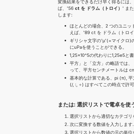
変換結果をできるだけ早く得るには、
ば、'56
ct を ドラム（トロイ）
' また
します:
ほとんどの場合、2 つのユニット名の
えば、'89 ct を ドラム（トロイ
ギリシャ文字の'μ'(=マイクロ
にuPaを使うことができる。
1,25×10^5の代わりに1,2
平方」と「立方」の略語では、「
って、平方センチメートルは cm
基本的な計算である、pi (π), 平方根 (√
(/, :, ÷) はすべてこの時点
または: 選択リストで電卓を使
選択リストから適切なカテゴリを
次に変換する数値を入力します.
選択リストから数値の元の単位を