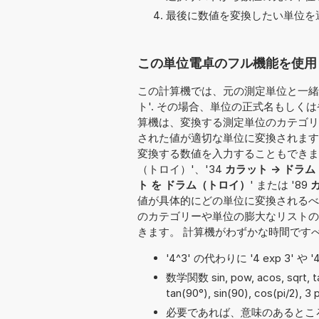
最後に数値を変換したい単位を選
この単位電卓のフル機能を使用し
この計算機では、元の測定単位と一緒に
ト'. その場合、単位の正式名もしくは省
算機は、変換する測定単位のカテゴリーを
された値が適切な単位に変換されます
変換する数値を入力することもできます：'2
（トロイ）'、'34
カラット -> ドラ
ト を ドラム（トロイ）
' または '89
値が具体的にどの単位に変換されるべ
のカテゴリーや単位の膨大なリストの
きます。 計算機がわずかな時間です
'4^3' の代わりに '4 exp 3' 
数学関数 sin, pow, acos, sqrt,
tan(90°), sin(90), cos(pi/2), 3
必要であれば、意味のあるとこ