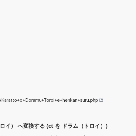
fo/Karatto+o+Doramu+Toroi+e+henkan+suru.php
ロイ） へ変換する (ct を ドラム（トロイ）)